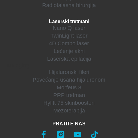
Radiotalasna hirurgija
Laserski tretmani
Nano Q laser
TwinLight laser
4D Combo laser
Lečenje akni
Laserska epilacija
Antiaging
Hijaluronski fileri
Povećanje usana hijaluronom
Morfeus 8
PRP tretman
Hylift 75 skinboosteri
Mezoterapija
PRATITE NAS