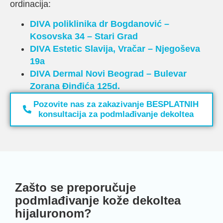
ordinacija:
DIVA poliklinika dr Bogdanović –
Kosovska 34 – Stari Grad
DIVA Estetic
Slavija, Vračar – Njegoševa
19a
DIVA Dermal
Novi Beograd –
Bulevar
Zorana Đinđića 125d.
Pozovite nas za zakazivanje BESPLATNIH
konsultacija za podmlađivanje dekoltea
Zašto se preporučuje
podmlađivanje kože dekoltea
hijaluronom?