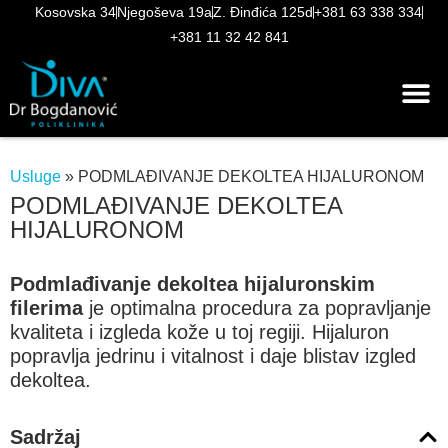
Kosovska 34
Njegoševa 19a
Z. Đinđića 125d
+381 63 338 334
+381 11 32 42 841
Usluge
»
PODMLAĐIVANJE DEKOLTEA HIJALURONOM
PODMLAĐIVANJE DEKOLTEA
HIJALURONOM
Podmlađivanje dekoltea hijaluronskim
filerima
je optimalna procedura za popravljanje
kvaliteta i izgleda kože u toj regiji. Hijaluron
popravlja jedrinu i vitalnost i daje blistav izgled
dekoltea.
Sadržaj