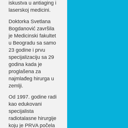
iskustva u antiaging i
laserskoj medicini.
Doktorka Svetlana
Bogdanović završila
je Medicinski fakultet
u Beogradu sa samo
23 godine i prvu
specijalizaciju sa 29
godina kada je
proglašena za
najmlađeg hirurga u
zemlji.
Od 1997. godine radi
kao edukovani
specijalista
radiotalasne hirurgije
koju je PRVA počela