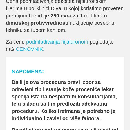
Cena podmlađivanja dekoltea hijaluronskim
filerima u poliklinici Diva, u kojoj koristimo proveren
premijum brend, je
250 evra
za 1 ml filera
u
dinarskoj protivvrednosti
i uključuje posebnu
tehniku sa tupom kanilom.
Za cenu
podmlađivanja hijaluronom
pogledajte
naš
CENOVNIK
.
NAPOMENA:
Da li je ova procedura pravi izbor za
određeni tip i stanje kože proceniće lekar
specijalista na besplatnim konsultacijama,
te u skladu sa tim predložiti adekvatnu
proceduru. Koliko tretmana je potrebno je
individualno i zavisi od više faktora.
Rezultati procedure mogu se razlikovati od