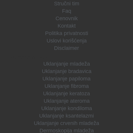
Stručni tim
Faq
Cenovnik
Kontakt
Politika privatnosti
Uslovi korišćenja
Disclaimer
Promene na koži
Uklanjanje mladeža
Uklanjanje bradavica
Uklanjanje papiloma
Uklanjanje fibroma
Uklanjanje keratoza
Uklanjanje ateroma
Uklanjanje kondiloma
Uklanjanje ksantelazmi
Uklanjanje crvenih mladeža
Dermoskopija mladeža