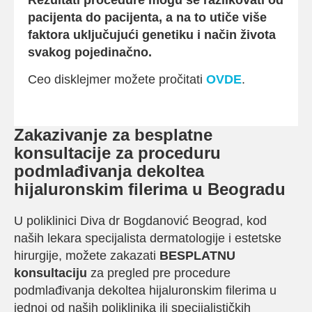
pacijenta do pacijenta, a na to utiče više
faktora uključujući genetiku i način života
svakog pojedinačno.
Ceo disklejmer možete pročitati
OVDE
.
Zakazivanje za besplatne
konsultacije za proceduru
podmlađivanja dekoltea
hijaluronskim filerima u Beogradu
U poliklinici Diva dr Bogdanović Beograd, kod
naših lekara specijalista dermatologije i estetske
hirurgije, možete zakazati
BESPLATNU
konsultaciju
za pregled pre procedure
podmlađivanja dekoltea hijaluronskim filerima u
jednoj od naših poliklinika ili specijalističkih