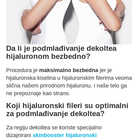
Da li je podmlađivanje dekoltea
hijaluronom bezbedno?
Procedura je
maksimalno bezbedna
jer je
hijaluronska kiselina u hijaluronskim filerima veoma
slična našem prirodnom hijaluronu. I naše telo ga
ne prepoznaje kao strano.
Koji hijaluronski fileri su optimalni
za podmlađivanje dekoltea?
Za regiju dekoltea se koriste specijalno
dizajnirani
skinbooster hijaluronski