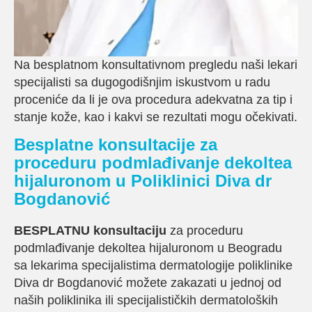
Na besplatnom konsultativnom pregledu naši lekari
specijalisti sa dugogodišnjim iskustvom u radu
proceniće da li je ova procedura adekvatna za tip i
stanje kože, kao i kakvi se rezultati mogu očekivati.
Besplatne konsultacije za
proceduru podmlađivanje dekoltea
hijaluronom u Poliklinici Diva dr
Bogdanović
BESPLATNU konsultaciju
za proceduru
podmlađivanje dekoltea hijaluronom u Beogradu
sa lekarima specijalistima dermatologije poliklinike
Diva dr Bogdanović možete zakazati u jednoj od
naših poliklinika ili specijalističkih dermatoloških