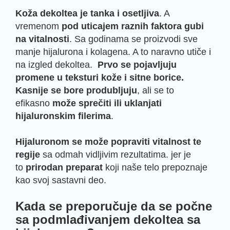
Koža dekoltea je tanka i osetljiva
. A
vremenom
pod uticajem raznih faktora gubi
na vitalnosti
. Sa godinama se proizvodi sve
manje hijalurona i kolagena. A to naravno utiče i
na izgled dekoltea.
Prvo se pojavljuju
promene u teksturi kože i sitne borice.
Kasnije se bore produbljuju
, ali se to
efikasno
može sprečiti ili uklanjati
hijaluronskim filerima
.
Hijaluronom se može popraviti vitalnost te
regije
sa odmah vidljivim rezultatima. jer je
to
prirodan preparat
koji naše telo prepoznaje
kao svoj sastavni deo.
Kada se preporučuje da se počne
sa podmlađivanjem dekoltea sa