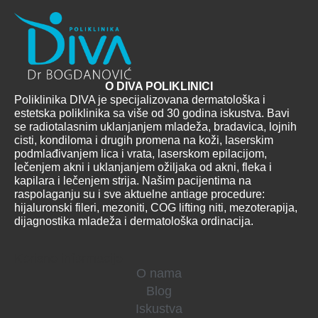
O DIVA POLIKLINICI
Poliklinika DIVA je specijalizovana dermatološka i
estetska poliklinika sa više od 30 godina iskustva. Bavi
se radiotalasnim uklanjanjem mladeža, bradavica, lojnih
cisti, kondiloma i drugih promena na koži, laserskim
podmlađivanjem lica i vrata, laserskom epilacijom,
lečenjem akni i uklanjanjem ožiljaka od akni, fleka i
kapilara i lečenjem strija. Našim pacijentima na
raspolaganju su i sve aktuelne antiage procedure:
hijaluronski fileri, mezoniti, COG lifting niti, mezoterapija,
dijagnostika mladeža i dermatološka ordinacija.
Korisne informacije
O nama
Blog
Iskustva