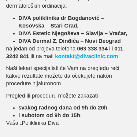
dermatoloških ordinacija:
DIVA poliklinika dr Bogdanović –
Kosovska – Stari Grad,
DIVA Estetic Njegoševa – Slavija – Vračar,
DIVA Dermal Z. Đinđića – Novi Beograd
na jedan od brojeva telefona
063 338 334
ili
011
3242 841
ili na mail
kontakt@divaclinic.com
Naši lekari specijalisti će Vam na pregledu reći
kakve rezultate možete da očekujete nakon
procedure hijaluronom.
Pregled ili proceduru možete zakazati
svakog radnog dana od 9h do 20h
i subotom od 9h do 15h
.
Vaša „Poliklinika Diva“