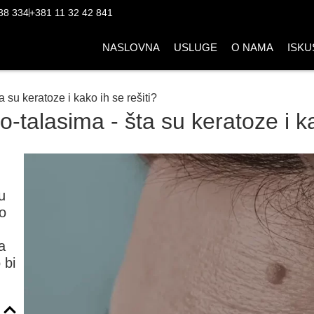
38 334
+381 11 32 42 841
NASLOVNA
USLUGE
O NAMA
ISKU
 su keratoze i kako ih se rešiti?
-talasima - šta su keratoze i ka
u
ao
a
 bi