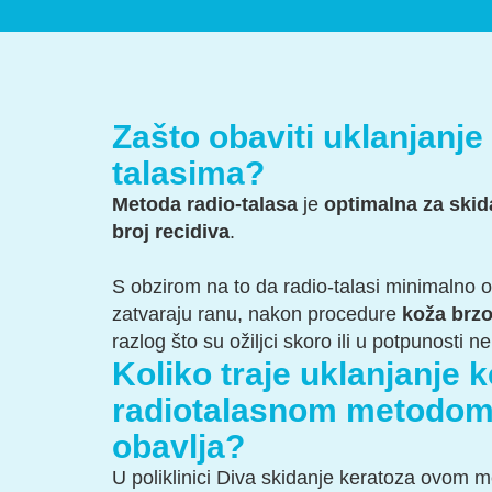
Zašto obaviti uklanjanje
talasima?
Metoda radio-talasa
je
optimalna za skid
broj recidiva
.
S obzirom na to da radio-talasi minimalno o
zatvaraju ranu, nakon procedure
koža brzo,
razlog što su ožiljci skoro ili u potpunosti n
Koliko traje uklanjanje 
radiotalasnom metodom 
obavlja?
U poliklinici Diva skidanje keratoza ovom