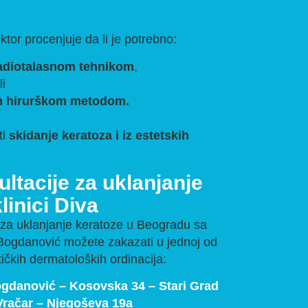
tor procenjuje da li je potrebno:
radiotalasnom tehnikom
,
li
m hirurškom metodom.
ti
skidanje keratoza i iz estetskih
ltacije za uklanjanje
linici Diva
za uklanjanje keratoze u Beogradu sa
r Bogdanović možete zakazati u jednoj od
ističkih dermatoloških ordinacija:
Bogdanović – Kosovska 34 – Stari Grad
 Vračar – Njegoševa 19a