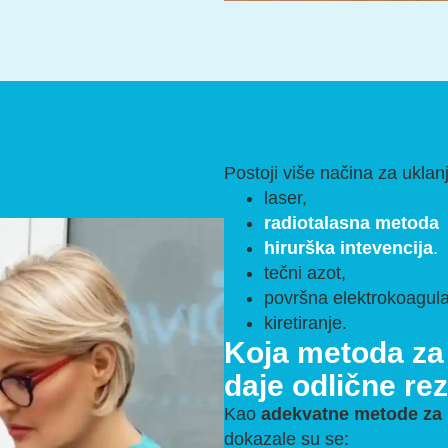
Postoji više načina za uklan
laser,
radiotalasna metoda
hirurška intevencija
.
tečni azot,
površna elektrokoagula
kiretiranje.
Koja metoda za 
daje odlične rez
Kao
adekvatne metode za 
dokazale su se: