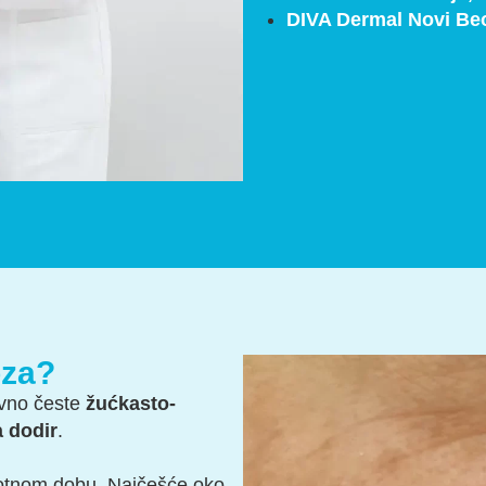
DIVA Dermal
Novi Be
oza?
ivno česte
žućkasto-
 dodir
.
ivotnom dobu. Najčešće oko