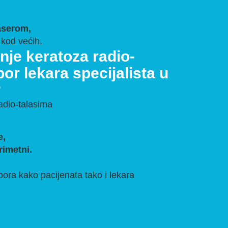
aserom,
 kod većih.
nje keratoza radio-
bor lekara specijalista u
?
adio-talasima
e,
rimetni.
ora kako pacijenata tako i lekara