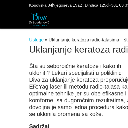
Kosovska 34
Njegoševa 19a
Z. Đinđića 125d
+381 63 3
Usluge
»
Uklanjanje keratoza radio-talasima – šta
Uklanjanje keratoza radio
Šta su seboroične keratoze i kako ih
ukloniti? Lekari specijalisti u poliklinici
Diva za uklanjanje keratoza preporučuj
ER:Yag laser ili metodu radio-talasa k
optimalne tehnike jer su obe efikasne i
komforne, sa dugoročnim rezultatima, 
dovoljna je samo jedna procedura kako
se uklonila promena sa kože.
Sadržaj