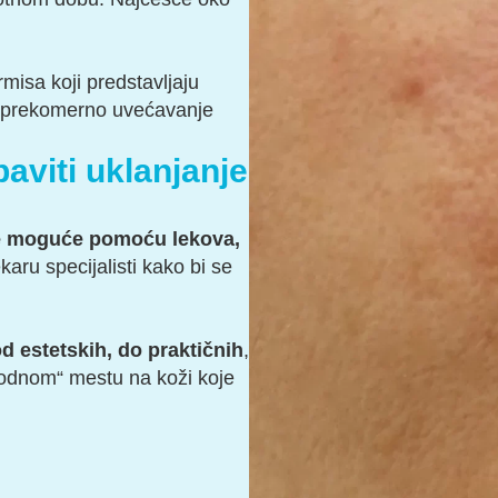
misa koji predstavljaju
o prekomerno uvećavanje
aviti uklanjanje
e moguće pomoću lekova,
ekaru specijalisti kako bi se
d estetskih, do praktičnih
,
zgodnom“ mestu na koži koje