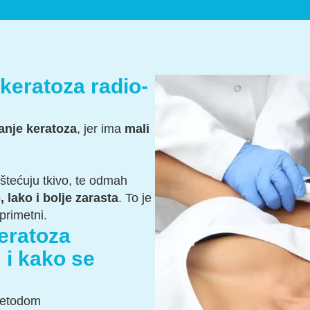
 keratoza radio-
anje keratoza
, jer ima
mali
štećuju tkivo, te odmah
 lako i bolje zarasta
. To je
eprimetni.
keratoza
i kako se
 metodom