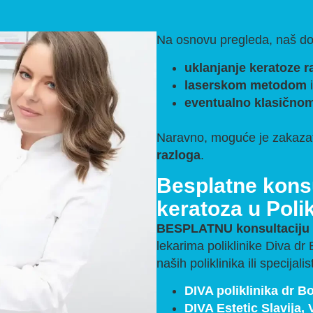
Na osnovu pregleda, naš dok
uklanjanje keratoze 
laserskom metodom
i
eventualno klasično
Naravno, moguće je zakaza
razloga
.
Besplatne konsu
keratoza u Polik
BESPLATNU konsultaciju
lekarima poliklinike Diva d
naših poliklinika ili specijal
DIVA poliklinika dr 
DIVA Estetic
Slavija,