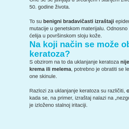
50. godine života.
To su
benigni bradavičasti izraštaji
epider
mutacije u genetskom materijalu. Odnosn
ćelija u površinskom sloju kože.
Na koji način se može ob
keratoza?
S obzirom na to da uklanjanje keratoza
nij
krema ili melema
, potrebno je obratiti se l
one skinule.
Razlozi za uklanjanje keratoza su različiti,
o
kada se, na primer, izraštaj nalazi na „ne
je izloženo stalnoj iritaciji.