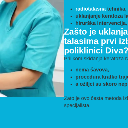
radiotalasna
tehnika,
uklanjanje keratoza l
hirurška intervencija
,
Zašto je uklanja
talasima prvi iz
poliklinici Diva
Prilikom skidanja keratoza r
nema šavova,
procedura kratko traj
a ožiljci su skoro nep
Zato je ovo česta metoda izb
specijalista.