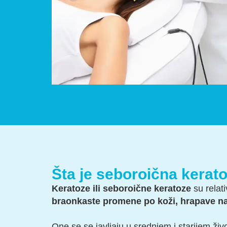
Šta je seboroična kerat
Keratoze ili seboroične keratoze
su relat
braonkaste promene po koži,
hrapave na
One se se javljaju u srednjem i starijem ž