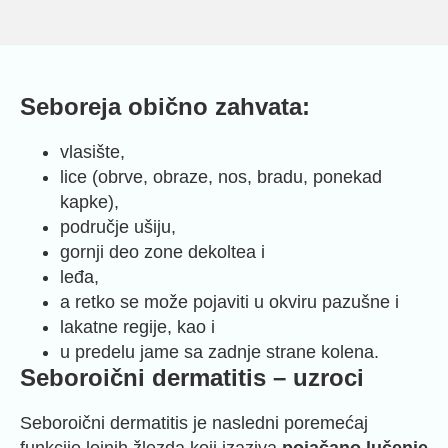
Seboreja obično zahvata:
vlasište,
lice (obrve, obraze, nos, bradu, ponekad
kapke),
područje ušiju,
gornji deo zone dekoltea i
leđa,
a retko se može pojaviti u okviru pazušne i
lakatne regije, kao i
u predelu jame sa zadnje strane kolena.
Seboroični dermatitis – uzroci
Seboroični dermatitis je nasledni poremećaj