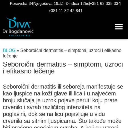
Kosovska 34
Njegoševa 19a
Z. Đinđića 125d
+381 63 338 334
+381 11 32 42 841
BLOG
»
Seboroični dermatitis – simptomi, uzroci i efikasno
lečenje
Seboroični dermatitis – simptomi, uzroci
i efikasno lečenje
Seboroični dermatitis ili seboreja manifestuje se
kao ljuspice na koži glave ili lica i u najvećem
broju slučaja je uzrok pojave peruti koju prate
crvenilo i svrab različitog intenziteta na
poglavini, dok se na licu pojavljuje u vidu
crvenila sa sitnim ljuspicama. Što takođe može
biti praćeno osećajem svraba. A koji su uzroci