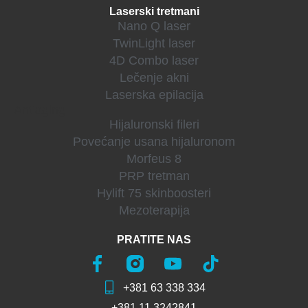
Laserski tretmani
Nano Q laser
TwinLight laser
4D Combo laser
Lečenje akni
Laserska epilacija
Antiaging
Hijaluronski fileri
Povećanje usana hijaluronom
Morfeus 8
PRP tretman
Hylift 75 skinboosteri
Mezoterapija
PRATITE NAS
+381 63 338 334
+381 11 3242841