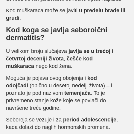
Kod muškaraca može se javiti
u predelu brade ili
grudi
.
Kod koga se javlja seboroični
dermatitis?
U velikom broju slučajeva
javlja se u trećoj i
četvrtoj deceniji života
,
češće kod
muškaraca
nego kod žena.
Moguća je pojava ovog obojenja i
kod
odojčadi
(obično u desetoj nedelji života) – i
poznato je pod nazivom
temenjača
. To je
privremeno stanje kože koje se povlači do
navršene treće godine.
Seboreja se vezuje i za
period adolescencije
,
kada dolazi do naglih hormonskih promena.