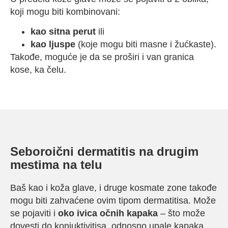
koji mogu biti kombinovani:
kao sitna perut
ili
kao ljuspe
(koje mogu biti masne i žućkaste).
Takođe, moguće je da se proširi i van granica
kose, ka čelu.
Seboroični dermatitis na drugim
mestima na telu
Baš kao i koža glave, i druge kosmate zone takođe
mogu biti zahvaćene ovim tipom dermatitisa. Može
se pojaviti i
oko ivica očnih kapaka
– što može
dovesti do konjuktivitisa, odnosno upale kapaka.