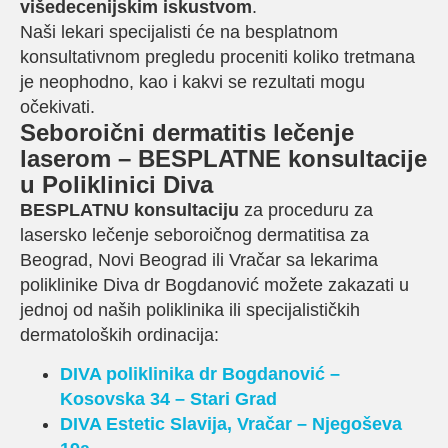
višedecenijskim iskustvom
.
Naši lekari specijalisti će na besplatnom
konsultativnom pregledu proceniti koliko tretmana
je neophodno, kao i kakvi se rezultati mogu
očekivati.
Seboroični dermatitis lečenje
laserom – BESPLATNE konsultacije
u Poliklinici Diva
BESPLATNU konsultaciju
za proceduru za
lasersko lečenje seboroičnog dermatitisa za
Beograd, Novi Beograd ili Vračar sa lekarima
poliklinike Diva dr Bogdanović možete zakazati u
jednoj od naših poliklinika ili specijalističkih
dermatoloških ordinacija:
DIVA poliklinika dr Bogdanović –
Kosovska 34 – Stari Grad
DIVA Estetic
Slavija, Vračar – Njegoševa