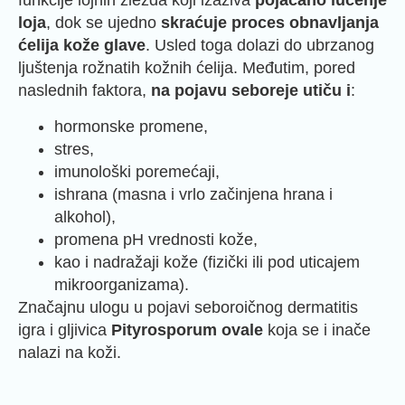
funkcije lojnih žlezda koji izaziva
pojačano lučenje
loja
, dok se ujedno
skraćuje proces obnavljanja
ćelija kože glave
. Usled toga dolazi do ubrzanog
ljuštenja rožnatih kožnih ćelija. Međutim, pored
naslednih faktora,
na pojavu seboreje utiču i
:
hormonske promene,
stres,
imunološki poremećaji,
ishrana (masna i vrlo začinjena hrana i
alkohol),
promena pH vrednosti kože,
kao i nadražaji kože (fizički ili pod uticajem
mikroorganizama).
Značajnu ulogu u pojavi seboroičnog dermatitis
igra i gljivica
Pityrosporum ovale
koja se i inače
nalazi na koži.