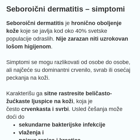
Seboroični dermatitis – simptomi
Seboroični dermatitis
je
hronično oboljenje
kože
koje se javlja kod oko 40% svetske
populacije odraslih.
Nije zarazan niti uzrokovan
lošom higijenom
.
Simptomi se mogu razlikovati od osobe do osobe,
ali najčeće su dominantni crvenilo, svrab ili osećaj
peckanja na koži.
Karakterišu ga
sitne rastresite beličasto-
žućkaste ljuspice na koži
, koja je
često
crvenkasta i svrbi
. Usled češanja može
doći do
sekundarne bakterijske infekcije
vlaženja i