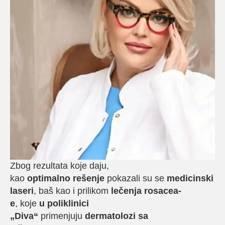
Zbog rezultata koje daju,
kao
optimalno rešenje
pokazali su se
medicinski
laseri
, baš kao i prilikom
lečenja rosacea-
e
, koje
u poliklinici
„Diva“
primenjuju
dermatolozi sa