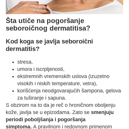
Šta utiče na pogoršanje
seboroičnog dermatitisa?
Kod koga se javlja seboroični
dermatitis?
stresa,
umora i iscrpljenosti,
ekstremnih vremenskih uslova (izuzetno
visokih i niskih temperature, vetra),
korišćenja neodgovarajućih šampona, gelova
za tuširanje i sapuna.
S obzirom na to da je reč o hroničnom oboljenju
kože, javlja se u epizodama. Zato se
smenjuju
periodi poboljšanja i pogoršanja
simptoma.
A pravilnom i redovnom primenom