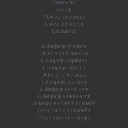
Cenovnik
Kontakt
Politika privatnosti
Uslovi korišćenja
Disclaimer
Promene na koži
Uklanjanje mladeža
Uklanjanje bradavica
Uklanjanje papiloma
Uklanjanje fibroma
Uklanjanje keratoza
Uklanjanje ateroma
Uklanjanje kondiloma
Uklanjanje ksantelazmi
Uklanjanje crvenih mladeža
Dermoskopija mladeža
Radiotalasna hirurgija