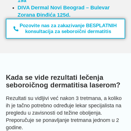
19a
DIVA Dermal
Novi Beograd –
Bulevar
Zorana Đinđića 125d.
Pozovite nas za zakazivanje BESPLATNIH
konsultacija za seboroični dermatitis
Kada se vide rezultati lečenja
seboroičnog dermatitisa laserom?
Rezultati su vidljivi već nakon 3 tretmana, a koliko
ih je tačno potrebno određuje lekar specijalista na
pregledu u zavisnosti od težine oboljenja.
Preporučuje se ponavljanje tretmana jednom u 2
godine.