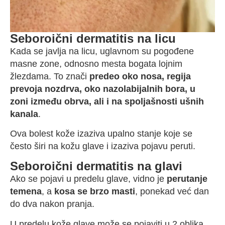
Seboroični dermatitis na licu
Kada se javlja na licu, uglavnom su pogođene
masne zone, odnosno mesta bogata lojnim
žlezdama. To znači
predeo oko nosa, regija
prevoja nozdrva, oko nazolabijalnih bora, u
zoni između obrva, ali i na spoljašnosti ušnih
kanala
.
Ova bolest kože izaziva upalno stanje koje se
često širi na kožu glave i izaziva pojavu peruti.
Seboroični dermatitis na glavi
Ako se pojavi u predelu glave, vidno je
perutanje
temena
, a
kosa se brzo masti
, ponekad već dan
do dva nakon pranja.
U predelu kože glave može se pojaviti u 2 oblika,