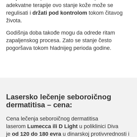
adekvatne terapije ovo stanje kože može se
regulisati i
držati pod kontrolom
tokom čitavog
života.
Godišnja doba takođe mogu da odrede ritam
zapaljenskog procesa. Zato se stanje često
pogoršava tokom hladnijeg perioda godine.
Lasersko lečenje seboroičnog
dermatitisa – cena:
Cena lečenja seboroičnog dermatitisa
laserom
Lumecca ili D Light
u poliklinici Diva
je
od 120 do 180 evra
u dinarskoj protivvrednosti i