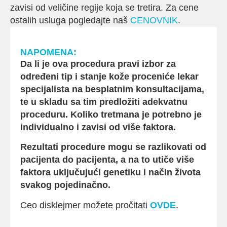
zavisi od veličine regije koja se tretira. Za cene
ostalih usluga pogledajte naš
CENOVNIK
.
NAPOMENA:
Da li je ova procedura pravi izbor za
određeni tip i stanje kože proceniće lekar
specijalista na besplatnim konsultacijama,
te u skladu sa tim predložiti adekvatnu
proceduru. Koliko tretmana je potrebno je
individualno i zavisi od više faktora.
Rezultati procedure mogu se razlikovati od
pacijenta do pacijenta, a na to utiče više
faktora uključujući genetiku i način života
svakog pojedinačno.
Ceo disklejmer možete pročitati
OVDE
.