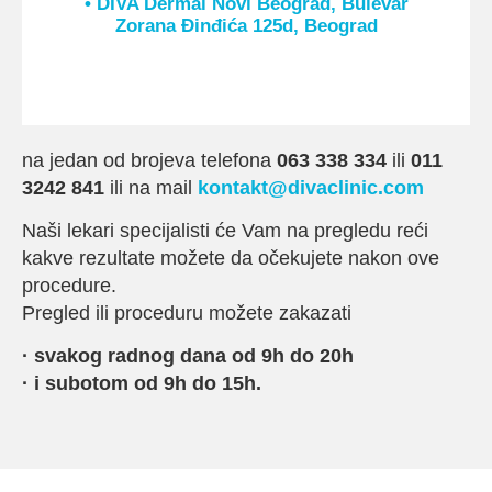
• DIVA Dermal Novi Beograd, Bulevar
Zorana Đinđića 125d, Beograd
na jedan od brojeva telefona
063 338 334
ili
011
3242 841
ili na mail
kontakt@divaclinic.com
Naši lekari specijalisti će Vam na pregledu reći
kakve rezultate možete da očekujete nakon ove
procedure.
Pregled ili proceduru možete zakazati
· svakog radnog dana od 9h do 20h
· i subotom od 9h do 15h.