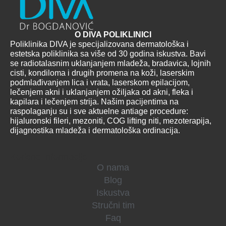
O DIVA POLIKLINICI
Poliklinika DIVA je specijalizovana dermatološka i
estetska poliklinika sa više od 30 godina iskustva. Bavi
se radiotalasnim uklanjanjem mladeža, bradavica, lojnih
cisti, kondiloma i drugih promena na koži, laserskim
podmlađivanjem lica i vrata, laserskom epilacijom,
lečenjem akni i uklanjanjem ožiljaka od akni, fleka i
kapilara i lečenjem strija. Našim pacijentima na
raspolaganju su i sve aktuelne antiage procedure:
hijaluronski fileri, mezoniti, COG lifting niti, mezoterapija,
dijagnostika mladeža i dermatološka ordinacija.
Korisne informacije
O nama
Blog
Iskustva
Stručni tim
Faq