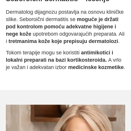
Dermatolog dijagnozu postavlja na osnovu kliničke
slike. Seboroični dermatitis se
moguće je držati
pod kontrolom pomoću adekvatne higijene i
nege kože
upotrebom odgovarajućih preparata. Ali
i
tretmanima kože koje prepisuju dermatolozi
.
Tokom terapije mogu se koristiti
antimikotici i
lokalni preparati na bazi kortikosteroida.
A vrlo
je važan i adekvatan izbor
medicinske kozmetike
.