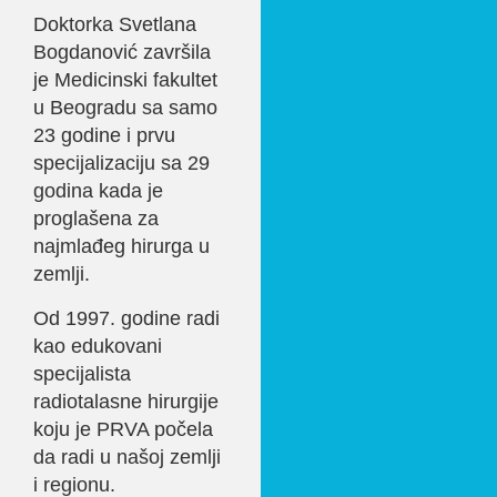
Doktorka Svetlana
Bogdanović završila
je Medicinski fakultet
u Beogradu sa samo
23 godine i prvu
specijalizaciju sa 29
godina kada je
proglašena za
najmlađeg hirurga u
zemlji.
Od 1997. godine radi
kao edukovani
specijalista
radiotalasne hirurgije
koju je PRVA počela
da radi u našoj zemlji
i regionu.