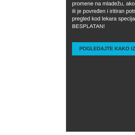
promene na mladežu, ako m
ili je povređen i iritiran po
pregled kod lekara specijal
BESPLATAN!
POGLEDAJTE KAKO I