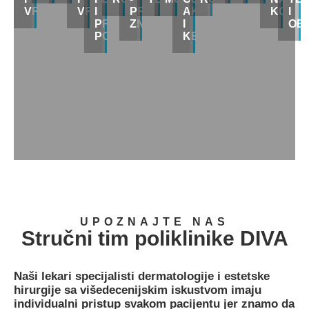
VRATA
VRATA
I
PREKOMERNOG
AKNI
KOŽI
I
PROŠIRENIH
ZNOJENJA
I
OB
PORA
KELOIDI
UPOZNAJTE NAS
Stručni tim poliklinike DIVA
Naši lekari specijalisti dermatologije i estetske
hirurgije sa višedecenijskim iskustvom imaju
individualni pristup svakom pacijentu jer znamo da