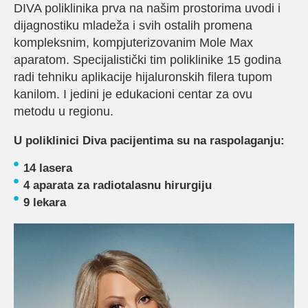
DIVA poliklinika prva na našim prostorima uvodi i
dijagnostiku mladeža i svih ostalih promena
kompleksnim, kompjuterizovanim Mole Max
aparatom. Specijalistički tim poliklinike 15 godina
radi tehniku aplikacije hijaluronskih filera tupom
kanilom. I jedini je edukacioni centar za ovu
metodu u regionu.
U poliklinici Diva pacijentima su na raspolaganju:
14 lasera
4 aparata za radiotalasnu hirurgiju
9 lekara