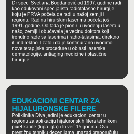
Dr spec. Svetlana Bogdanović od 1997. godine radi
kao edukovani specijalista radiotalasne hirurgije
koju je PRVA počela da radi u našoj zemlji i
regionu. Rad na hirurškim laserima počela još
1991. godine. Od tada je pionir u uvođenju lasera u
našoj zemlji i obučavala je većinu doktora koji
trenutno rade sa laserima i radio-talasima, direktno
ili indirektno. I zato i dalje kontinuirano uvodimo
nove terapijske procedure u oblasti laserske
dermatologije, antiaging medicine i plastične
hirurgije.
EDUKACIONI CENTAR ZA
HIJALURONSKE FILERE
Poliklinika Diva jedini je edukacioni centar u
regionu za aplikaciju hijaluronskih filera tehnikom
pixel kanile (tupa igla) i to već 15 godina. Ovu
prestižnu tehniku decenijama unazad preporučuju