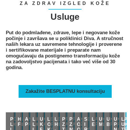
ZA ZDRAV IZGLED KOŽE
Usluge
Put do podmlađene, zdrave, lepe i negovane kože
počinje i završava se u poliklinici Diva. A stručnost
naših lekara uz savremene tehnologije i proverene
i sertifikovane materijale i preparate nam
omogućavaju da postignemo transformaciju kože
na zadovoljstvo pacijenata i tako već više od 30
godina.
Zakažite BESPLATNU konsultaciju
PODMLAĐIVANJE
HIJALURONSKI
ANTIAGE
LIFTING
UKLANJANJE
LEČENJE
LEČENJE
PROCEDURE
PROCEDURE
AKNE,
SEBOREJA
LASERSKA
UKLANJANJ
UKLANJA
UKLAN
LA
LICA
FILERI
PROCEDURE
LICA
KAPILARA,
OPADANJA
HIPERHIDROZE
ZA
ZA
OŽILJCI
I
EPILACIJA
MLADEŽA
BRADAVI
PROM
UK
I
I
FLEKA
KOSE
-
TELO
MUŠKARCE
OD
ROZACEA
NA
TE