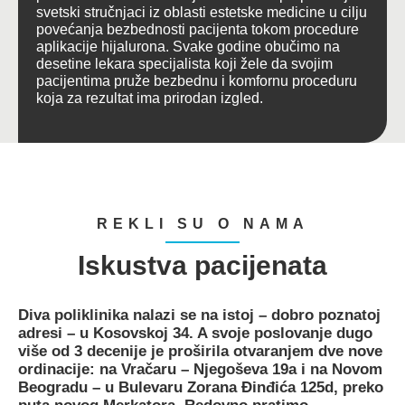
svetski stručnjaci iz oblasti estetske medicine u cilju
povećanja bezbednosti pacijenta tokom procedure
aplikacije hijalurona. Svake godine obučimo na
desetine lekara specijalista koji žele da svojim
pacijentima pruže bezbednu i komfornu proceduru
koja za rezultat ima prirodan izgled.
REKLI SU O NAMA
Iskustva pacijenata
Diva poliklinika
nalazi se na istoj – dobro poznatoj
adresi –
u Kosovskoj 34
. A svoje poslovanje dugo
više od 3 decenije je proširila otvaranjem dve nove
ordinacije:
na Vračaru – Njegoševa 19a
i
na Novom
Beogradu – u Bulevaru Zorana Đinđića 125d
, preko