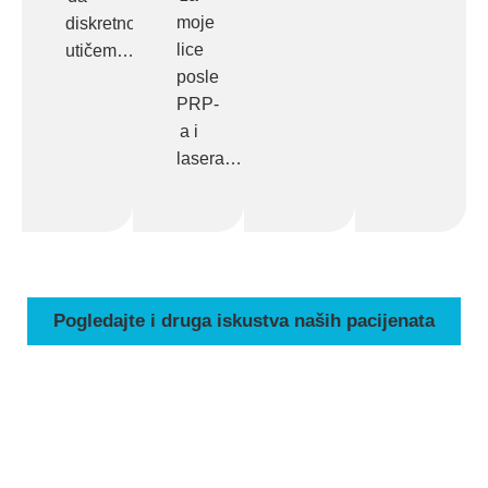
moje
diskretno
lice
utičem…
posle
PRP-
a i
lasera…
Pogledajte i druga iskustva naših pacijenata
ZAKAŽITE