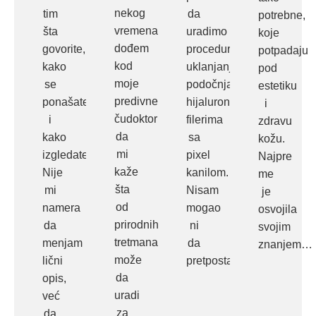
nekog
tim
da
potrebne,
vremena
šta
uradimo
koje
dođem
govorite,
proceduru
potpadaju
kod
kako
uklanjanja
pod
moje
se
podočnjaka
estetiku
predivne
ponašate
hijaluronskim
i
čudoktorke
i
filerima
zdravu
da
kako
sa
kožu.
mi
izgledate.
pixel
Najpre
kaže
Nije
kanilom.
me
šta
mi
Nisam
je
od
namera
mogao
osvojila
prirodnih
da
ni
svojim
tretmana
menjam
da
znanjem…
može
lični
pretpostavim…
da
opis,
uradi
već
za
da