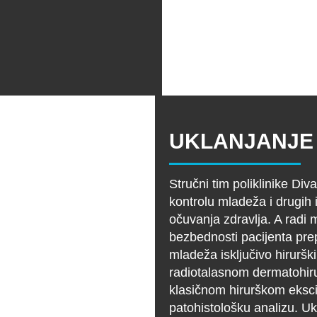
UKLANJANJE
Stručni tim poliklinike Di
kontrolu mladeža i drugih i
očuvanja zdravlja. A radi
bezbednosti pacijenta pre
mladeža isključivo hirurš
radiotalasnom dermatohiru
klasičnom hirurškom eks
patohistološku analizu. Uk