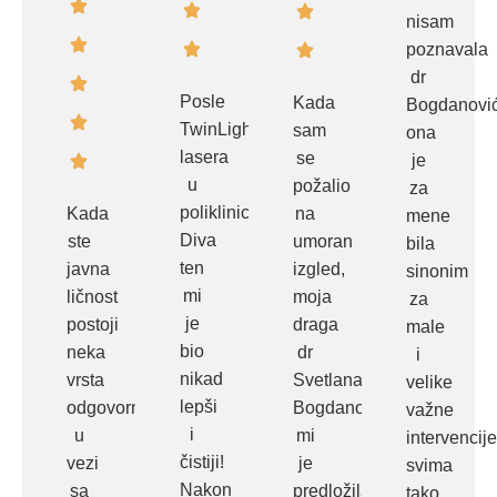
nisam
poznavala
dr
Posle
Kada
Bogdanovi
TwinLight
sam
ona
lasera
se
je
u
požalio
za
poliklinici
Kada
na
mene
Diva
ste
umoran
bila
ten
javna
izgled,
sinonim
mi
ličnost
moja
za
je
postoji
draga
male
bio
neka
dr
i
nikad
vrsta
Svetlana
velike
lepši
odgovornosti
Bogdanović
važne
i
u
mi
intervencije
čistiji!
vezi
je
svima
Nakon
sa
predložila
tako