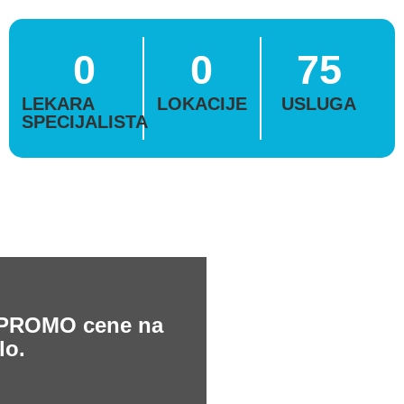
0
0
75
LEKARA
LOKACIJE
USLUGA
SPECIJALISTA
e PROMO cene na
lo.