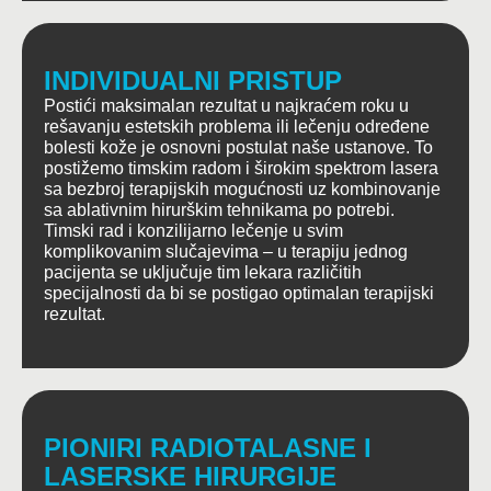
INDIVIDUALNI PRISTUP
Postići maksimalan rezultat u najkraćem roku u
rešavanju estetskih problema ili lečenju određene
bolesti kože je osnovni postulat naše ustanove. To
postižemo timskim radom i širokim spektrom lasera
sa bezbroj terapijskih mogućnosti uz kombinovanje
sa ablativnim hirurškim tehnikama po potrebi.
Timski rad i konzilijarno lečenje u svim
komplikovanim slučajevima – u terapiju jednog
pacijenta se uključuje tim lekara različitih
specijalnosti da bi se postigao optimalan terapijski
rezultat.
PIONIRI RADIOTALASNE I
LASERSKE HIRURGIJE