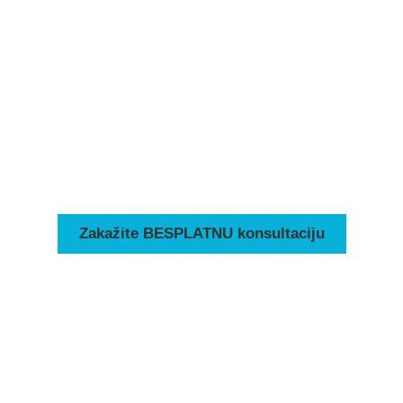
Besplatnu konsultaciju
Možete nas kontaktirati pozivom ili
Whatsappom/Viberom
+381 63 338 334
+381 11 32 42 841
Možete nas kontaktirati pozivom ili
Whatsappom/Viberom
Zakažite BESPLATNU konsultaciju