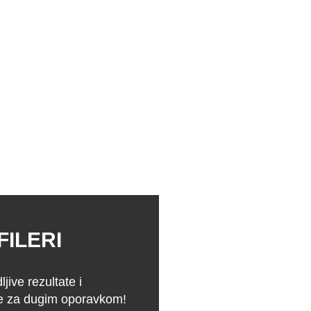
FILERI
ljive rezultate i
be za dugim oporavkom!