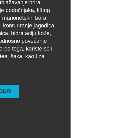
 ublažavanje bora,
e podočnjaka, lifting
 i marionetskih bora,
 i konturiranje jagodica,
ica, hidrataciju kože,
e, odnosno povećanje
ored toga, koriste se i
tea, šaka, kao i za
DURI