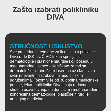
Zašto izabrati polikliniku
DIVA
STRUČNOST I ISKUSTVO
Sve procedure i tretmane za lice i telo u poliklinici
Diva rade ISKLJUČIVO lekari specijalisti
dermatologije i plastične hirurgije koji poseduju
međunarodne licence – sertifikate za rad sa
dermatološkim i hirurškim laserima uz članstvo u
svim relevantnim strukovnim medicinskim
udruženjima. Tokom više od 30 godina medicinske
prakse, lekari poliklinike Diva imaju redovna
stručna usavršavanja na domaćim i međunarodnim
kongresima dermatologije, plastične hirurgije i
antiaging medicine.