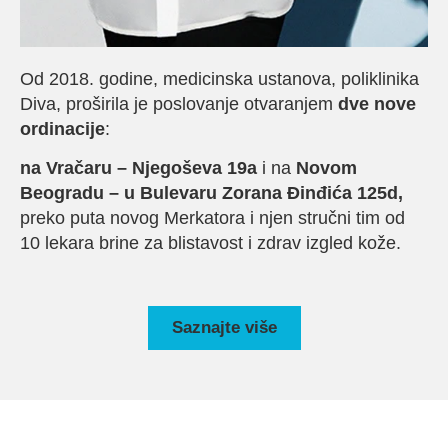
Od 2018. godine, medicinska ustanova, poliklinika
Diva, proširila je poslovanje otvaranjem
dve nove
ordinacije
:
na Vračaru – Njegoševa 19a
i na
Novom
Beogradu – u Bulevaru Zorana Đinđića 125d,
preko puta novog Merkatora i njen stručni tim od
10 lekara brine za blistavost i zdrav izgled kože.
Saznajte više