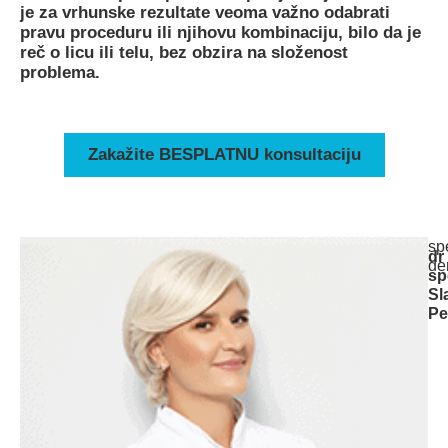
je za vrhunske rezultate veoma važno odabrati
pravu proceduru ili njihovu kombinaciju, bilo da je
reč o licu ili telu, bez obzira na složenost
problema.
Zakažite BESPLATNU konsultaciju
spe
dr
de
sp
Sl
Pe