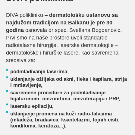
DIVA polikliniku –
dermatološku ustanovu sa
najdužom tradicijom na Balkanu
je
pre 30
godina
osnovala dr spec. Svetlana Bogdanović.
Prvi smo na naše prostore uveli standarde
radiotalasne hirurgije, laserske dermatologije –
dermatološke i hirurške lasere, kao savremena
sredstva za:
podmlađivanje laserima,
uklanjanje ožiljaka od akni, fleka i kapilara, strija
i mršavljenje,
savremene procedure za podmlađivanje
hijaluronom, mezonitima, mezoterapiju i PRP,
lasersku epilaciju,
uklanjanje promena na koži radio-talasima
(mladeža, bradavica, ksantelazmi, lojnih cisti,
kondiloma, keratoza...).