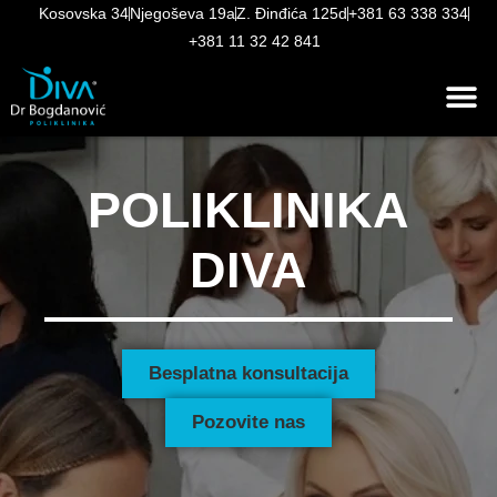
Kosovska 34
Njegoševa 19a
Z. Đinđića 125d
+381 63 338 334
+381 11 32 42 841
POLIKLINIKA
DIVA
Besplatna konsultacija
Pozovite nas