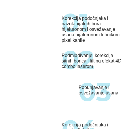
Korekcija podočnjaka i
nazolabijalnih bora
hijaluronom i osvežavanje
usana hijaluronom tehnikom
pixel kanile
Podmlađivanje, korekcija
sitnih borica i lifting efekat 4D
combo laserom
Popunjavanje i
osvežavanje usana
Korekcija podočnjaka i