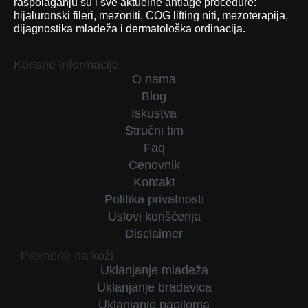
raspolaganju su i sve aktuelne antiage procedure:
hijaluronski fileri, mezoniti, COG lifting niti, mezoterapija,
dijagnostika mladeža i dermatološka ordinacija.
Korisne informacije
O nama
Blog
Iskustva
Stručni tim
Faq
Cenovnik
Kontakt
Politika privatnosti
Uslovi korišćenja
Disclaimer
Promene na koži
Uklanjanje mladeža
Uklanjanje bradavica
Uklanjanje papiloma