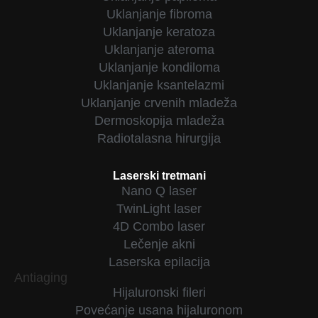
Uklanjanje fibroma
Uklanjanje keratoza
Uklanjanje ateroma
Uklanjanje kondiloma
Uklanjanje ksantelazmi
Uklanjanje crvenih mladeža
Dermoskopija mladeža
Radiotalasna hirurgija
Laserski tretmani
Nano Q laser
TwinLight laser
4D Combo laser
Lečenje akni
Laserska epilacija
Antiaging
Hijaluronski fileri
Povećanje usana hijaluronom