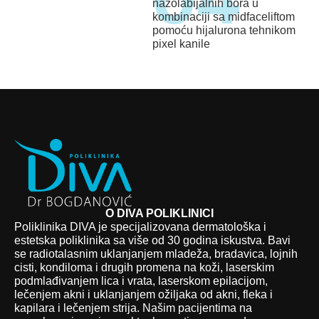
nazolabijalnih bora u
kombinaciji sa midfaceliftom
pomoću hijalurona tehnikom
pixel kanile
O DIVA POLIKLINICI
Poliklinika DIVA je specijalizovana dermatološka i
estetska poliklinika sa više od 30 godina iskustva. Bavi
se radiotalasnim uklanjanjem mladeža, bradavica, lojnih
cisti, kondiloma i drugih promena na koži, laserskim
podmlađivanjem lica i vrata, laserskom epilacijom,
lečenjem akni i uklanjanjem ožiljaka od akni, fleka i
kapilara i lečenjem strija. Našim pacijentima na