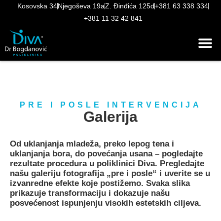
Kosovska 34
Njegoševa 19a
Z. Đinđića 125d
+381 63 338 334
+381 11 32 42 841
PRE I POSLE INTERVENCIJA
Galerija
Od uklanjanja mladeža, preko lepog tena i
uklanjanja bora, do povećanja usana – pogledajte
rezultate procedura u poliklinici Diva. Pregledajte
našu galeriju fotografija „pre i posle“ i uverite se u
izvanredne efekte koje postižemo. Svaka slika
prikazuje transformaciju i dokazuje našu
posvećenost ispunjenju visokih estetskih ciljeva.