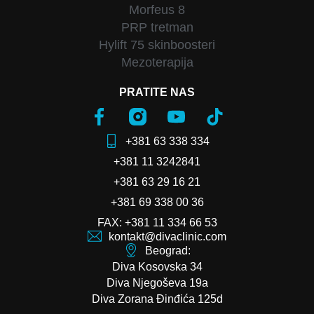
Morfeus 8
PRP tretman
Hylift 75 skinboosteri
Mezoterapija
PRATITE NAS
+381 63 338 334
+381 11 3242841
+381 63 29 16 21
+381 69 338 00 36
FAX: +381 11 334 66 53
kontakt@divaclinic.com
Beograd:
Diva Kosovska 34
Diva Njegoševa 19a
Diva Zorana Đinđića 125d