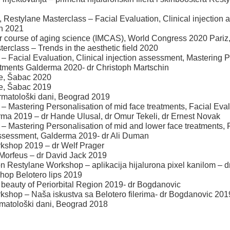
 Restylane Masterclass – Facial Evaluation, Clinical injection 
in 2021
er course of aging science (IMCAS), World Congress 2020 Pariz
erclass – Trends in the aesthetic field 2020
– Facial Evaluation, Clinical injection assessment, Mastering P
atments Galderma 2020- dr Christoph Martschin
je, Šabac 2020
je, Šabac 2019
rmatološki dani, Beograd 2019
 Mastering Personalisation of mid face treatments, Facial Evalu
a 2019 – dr Hande Ulusal, dr Omur Tekeli, dr Ernest Novak
– Mastering Personalisation of mid and lower face treatments, F
 assessment, Galderma 2019- dr Ali Duman
kshop 2019 – dr Welf Prager
orfeus – dr David Jack 2019
Restylane Workshop – aplikacija hijalurona pixel kanilom – 
hop Belotero lips 2019
 beauty of Periorbital Region 2019- dr Bogdanovic
kshop – Naša iskustva sa Belotero filerima- dr Bogdanovic 201
matološki dani, Beograd 2018