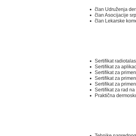
član Udruženja de
član Asocijacije sr
član Lekarske komo
Sertifikat radiotala
Sertifikat za aplika
Sertifikat za prime
Sertifikat za prime
Sertifikat za prime
Sertifikat za rad 
Praktična dermosko
Tehnike naprednog 