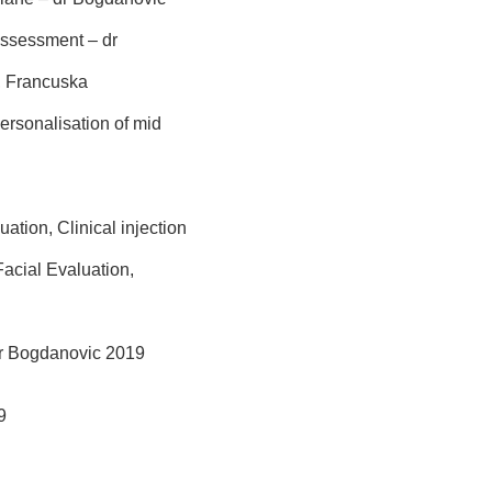
assessment – dr
, Francuska
ersonalisation of mid
ation, Clinical injection
acial Evaluation,
dr Bogdanovic 2019
9