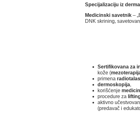
Specijalizaciju iz derm
Medicinski savetnik
– „
DNK skrining, savetovanj
Sertifikovana za i
kože (
mezoterapija
primena
radiotalas
dermoskopija
,
korišćenje
medicin
procedure za
liftin
aktivno učestvovan
(predavač i edukat