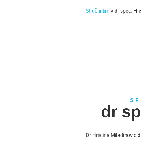
Stručni tim
»
dr spec. Hri
SP
dr sp
Dr Hristina Miladinović
d