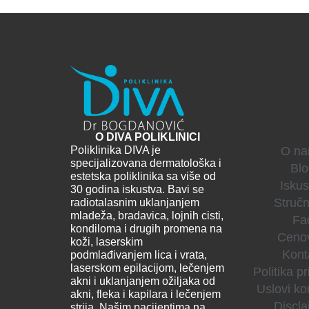
Korisne informa
O DIVA POLIKLINICI
Poliklinika DIVA je
O n
specijalizovana dermatološka i
Bl
estetska poliklinika sa više od
Iskus
30 godina iskustva. Bavi se
Stručn
radiotalasnim uklanjanjem
mladeža, bradavica, lojnih cisti,
Fa
kondiloma i drugih promena na
Ceno
koži, laserskim
Kont
podmlađivanjem lica i vrata,
laserskom epilacijom, lečenjem
Politika pr
akni i uklanjanjem ožiljaka od
Uslovi ko
akni, fleka i kapilara i lečenjem
Discla
strija. Našim pacijentima na