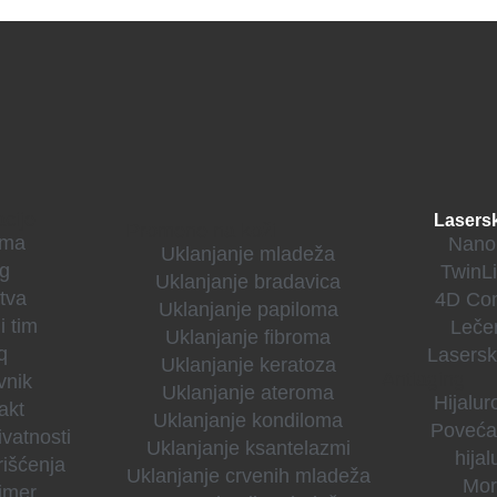
cije
Lasersk
Promene na koži
ama
Nano 
Uklanjanje mladeža
og
TwinLi
Uklanjanje bradavica
tva
4D Com
Uklanjanje papiloma
i tim
Leče
Uklanjanje fibroma
q
Lasersk
Uklanjanje keratoza
Antiaging
vnik
Uklanjanje ateroma
Hijaluro
akt
Uklanjanje kondiloma
Poveća
ivatnosti
Uklanjanje ksantelazmi
hija
rišćenja
Uklanjanje crvenih mladeža
Mor
imer