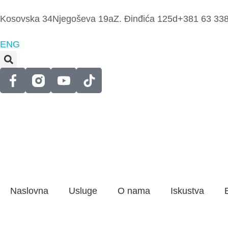
Kosovska 34
Njegoševa 19a
Z. Đinđića 125d
+381 63 33
ENG
Naslovna
Usluge
O nama
Iskustva