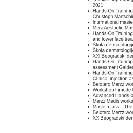
2021
Hands-On Training,
Christoph Martsch
International mast
Merz Aesthetic Mast
Hands-On Training 
and lower face tre
Škola dermatologi
Škola dermatologi
XXI Beogradski de
Hands-On Training –
assessment Galderm
Hands-On Training 
Clinical injection
Belotero Merzz wor
Workshop Inmode M
Advanced Hands-on 
Merzz Medis works
Master class – The
Belotero Merzz wor
XX Beogradski der