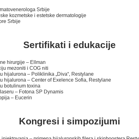
rmatovenerologa Srbije
pske kozmetske i estetske dermatologije
re Srbije
Sertifikati i edukacije
sne hirurgije – Ellman
ciju mezoniti i COG niti
nu hijalurona – Poliklinika „Diva“, Restylane
nu hijalurona – Center of Exelence Sofia, Restylane
nu botulinum toxina
na laseru – Fotona SP Dynamis
pija – Eucerin
Kongresi i simpozijumi
injektovanja – primena hijaluronskih filera i skinboostera Rest