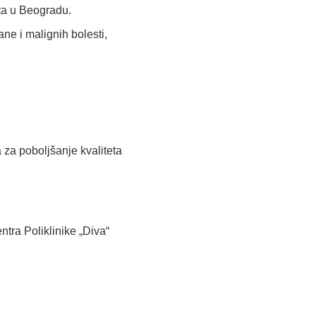
eta u Beogradu.
ane i malignih bolesti,
 za poboljšanje kvaliteta
tra Poliklinike „Diva“