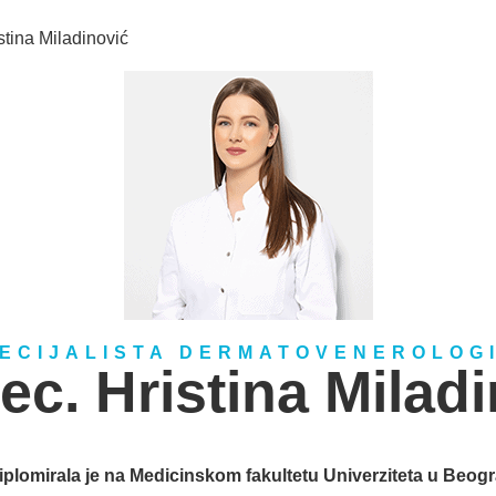
stina Miladinović
ECIJALISTA DERMATOVENEROLOG
ec. Hristina Milad
iplomirala je na Medicinskom fakultetu Univerziteta u Beog