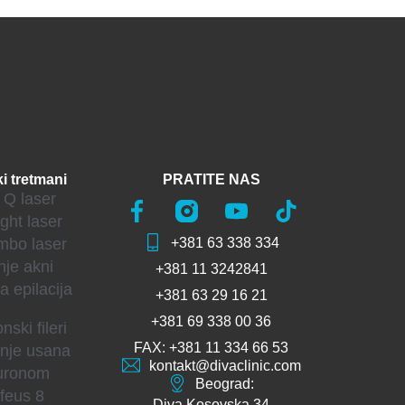
i tretmani
PRATITE NAS
Q laser
ght laser
+381 63 338 334
bo laser
nje akni
+381 11 3242841
a epilacija
+381 63 29 16 21
+381 69 338 00 36
nski fileri
FAX: +381 11 334 66 53
nje usana
kontakt@divaclinic.com
luronom
Beograd:
feus 8
Diva Kosovska 34