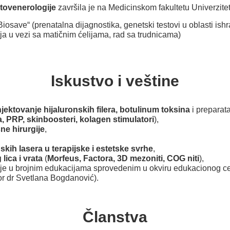
atovenerologije
završila je na Medicinskom fakultetu Univerzit
Biosave“ (prenatalna dijagnostika, genetski testovi u oblasti ishr
a u vezi sa matičnim ćelijama, rad sa trudnicama)
Iskustvo i veštine
njektovanje hijaluronskih filera, botulinum toksina
i preparata
, PRP, skinboosteri, kolagen stimulatori
),
ne hirurgije
,
skih lasera u terapijske i estetske svrhe
,
g lica i vrata
(
Morfeus, Factora, 3D mezoniti, COG niti
),
je u brojnim edukacijama sprovedenim u okviru edukacionog cen
or dr Svetlana Bogdanović).
Članstva