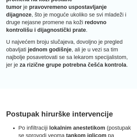
tumor
je
pravovremeno uspostavljanje
dijagnoze
, što je moguće ukoliko se svi mladeži i
druge nejasne promene na koži
redovno
kontrolišu i dijagnostički prate
.
U najvećem broju slučajeva, dovoljno je pregled
obavljati
jednom godišnje
, ali je u vezi sa tim
najbolje posavetovati se sa lekarom specijalistom,
jer je
za rizične grupe potrebna češća kontrola
.
Postupak hirurške intervencije
Po infiltraciji
lokalnim anestetikom
(postupak
se sprovodi veoma
tankom iglicom
pa