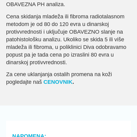
OBAVEZNA PH analiza.
Cena skidanja mladeža ili fibroma radiotalasnom
metodom je od 80 do 120 evra u dinarskoj
protivvrednosti i uključuje OBAVEZNO slanje na
patohistološku analizu. Ukoliko se skida 5 ili više
mladeža ili fibroma, u poliklinici Diva odobravamo
popust pa je tada cena po izraslini 80 evra u
dinarskoj protivvrednosti.
Za cene uklanjanja ostalih promena na koži
pogledajte naš
CENOVNIK
.
NAPOMENA: