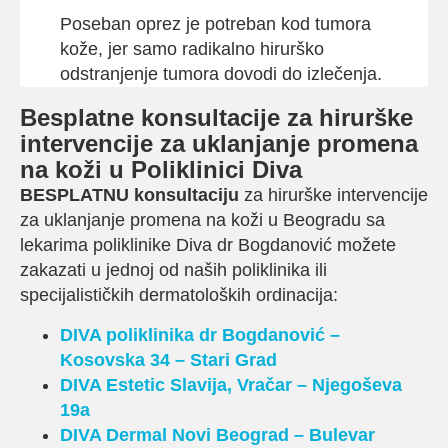
Poseban oprez je potreban kod tumora
kože, jer samo radikalno hirurško
odstranjenje tumora dovodi do izlečenja.
Besplatne konsultacije za hirurške
intervencije za uklanjanje promena
na koži u Poliklinici Diva
BESPLATNU konsultaciju
za hirurške intervencije
za uklanjanje promena na koži u Beogradu sa
lekarima poliklinike Diva dr Bogdanović možete
zakazati u jednoj od naših poliklinika ili
specijalističkih dermatoloških ordinacija:
DIVA poliklinika dr Bogdanović –
Kosovska 34 – Stari Grad
DIVA Estetic
Slavija, Vračar – Njegoševa
19a
DIVA Dermal
Novi Beograd –
Bulevar