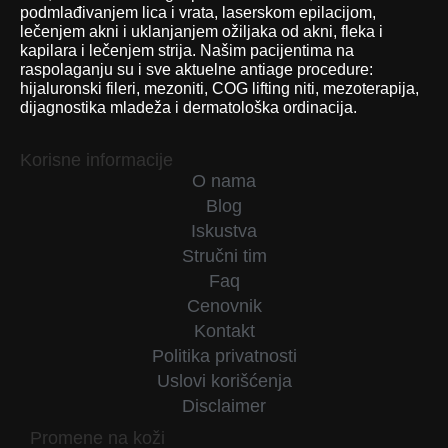
podmlađivanjem lica i vrata, laserskom epilacijom,
lečenjem akni i uklanjanjem ožiljaka od akni, fleka i
kapilara i lečenjem strija. Našim pacijentima na
raspolaganju su i sve aktuelne antiage procedure:
hijaluronski fileri, mezoniti, COG lifting niti, mezoterapija,
dijagnostika mladeža i dermatološka ordinacija.
Korisne informacije
O nama
Blog
Iskustva
Stručni tim
Faq
Cenovnik
Kontakt
Politika privatnosti
Uslovi korišćenja
Disclaimer
Promene na koži