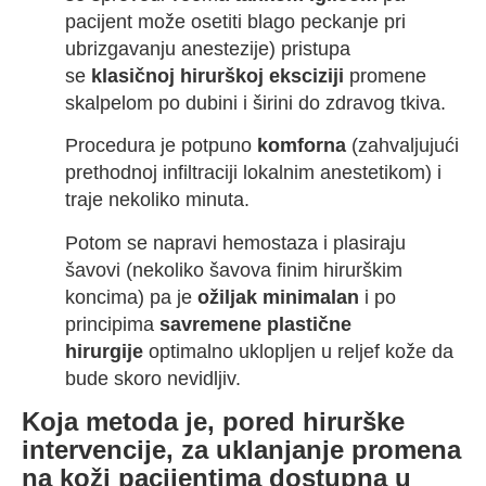
pacijent može osetiti blago peckanje pri
ubrizgavanju anestezije) pristupa
se
klasičnoj hirurškoj eksciziji
promene
skalpelom po dubini i širini do zdravog tkiva.
Procedura je potpuno
komforna
(zahvaljujući
prethodnoj infiltraciji lokalnim anestetikom) i
traje nekoliko minuta.
Potom se napravi hemostaza i plasiraju
šavovi (nekoliko šavova finim hirurškim
koncima) pa je
ožiljak minimalan
i po
principima
savremene plastične
hirurgije
optimalno uklopljen u reljef kože da
bude skoro nevidljiv.
Koja metoda je, pored hirurške
intervencije, za uklanjanje promena
na koži pacijentima dostupna u