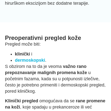
hirurškom ekscizijom bez dodatne terapije.
Preoperativni pregled kože
Pregled može biti:
klinički
i
dermoskopski
.
S obzirom na to da je veoma
važno rano
prepoznavanje malignih promena kože
u
početnim fazama, kada su u potpunosti izlečive,
često je potrebno primeniti i dermoskopski pregled,
pored kliničkog.
Klinički pregled
omogućava da se
rane promene
na koži
, koje spadaju u prekanceroze ili već