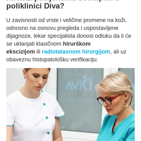
poliklinici Diva?
U zavisnosti od vrste i veličine promene na koži,
odnosno na osnovu pregleda i uspostavljene
dijagnoze, lekar specijalista donosi odluku da li će
se uklanjati klasičnom
hirurškom
ekscizijom
ili
radiotalasnom hirurgijom
, ali uz
obaveznu histopatološku verifikaciju.