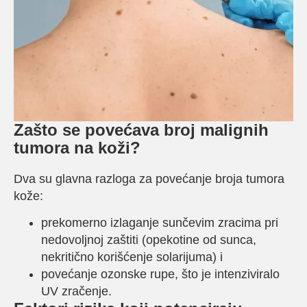
Zašto se povećava broj malignih
tumora na koži?
Dva su glavna razloga za povećanje broja tumora
kože:
prekomerno izlaganje sunčevim zracima pri
nedovoljnoj zaštiti (opekotine od sunca,
nekritično korišćenje solarijuma) i
povećanje ozonske rupe, što je intenziviralo
UV zračenje.