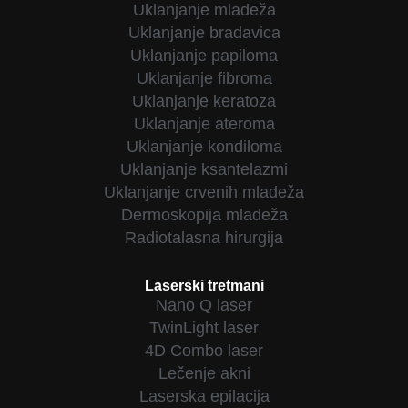
Uklanjanje mladeža
Uklanjanje bradavica
Uklanjanje papiloma
Uklanjanje fibroma
Uklanjanje keratoza
Uklanjanje ateroma
Uklanjanje kondiloma
Uklanjanje ksantelazmi
Uklanjanje crvenih mladeža
Dermoskopija mladeža
Radiotalasna hirurgija
Laserski tretmani
Nano Q laser
TwinLight laser
4D Combo laser
Lečenje akni
Laserska epilacija