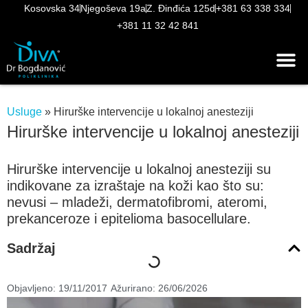
Kosovska 34
Njegoševa 19a
Z. Đinđića 125d
+381 63 338 334
+381 11 32 42 841
Usluge
»
Hirurške intervencije u lokalnoj anesteziji
Hirurške intervencije u lokalnoj anesteziji
Hirurške intervencije u lokalnoj anesteziji su
indikovane za izraštaje na koži kao što su:
nevusi – mladeži, dermatofibromi, ateromi,
prekanceroze i epitelioma basocellulare.
Sadržaj
Objavljeno:
19/11/2017
Ažurirano: 26/06/2026