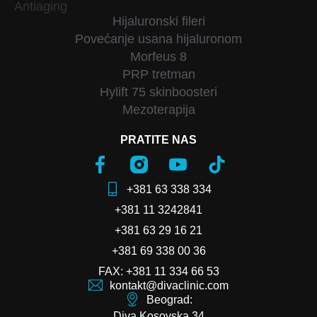
Antiaging
Hijaluronski fileri
Povećanje usana hijaluronom
Morfeus 8
PRP tretman
Hylift 75 skinboosteri
Mezoterapija
PRATITE NAS
+381 63 338 334
+381 11 3242841
+381 63 29 16 21
+381 69 338 00 36
FAX: +381 11 334 66 53
kontakt@divaclinic.com
Beograd:
Diva Kosovska 34