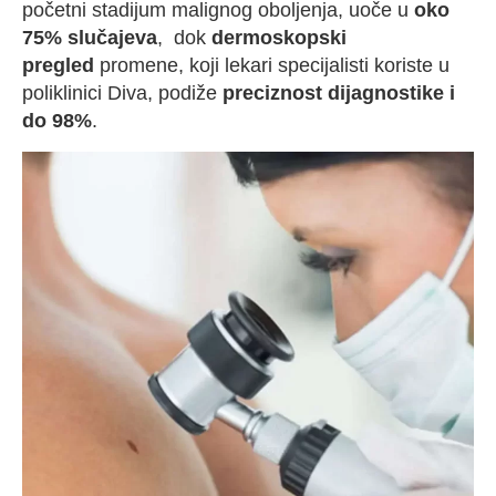
početni stadijum malignog oboljenja, uoče u
oko
75% slučajeva
, dok
dermoskopski
pregled
promene, koji lekari specijalisti koriste u
poliklinici Diva, podiže
preciznost dijagnostike i
do 98%
.