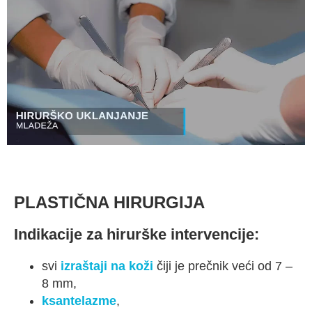
PLASTIČNA HIRURGIJA
Indikacije za hirurške intervencije:
svi
izraštaji na koži
čiji je prečnik veći od 7 –
8 mm,
ksantelazme
,