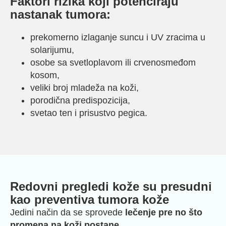
Faktori rizika koji potenciraju
nastanak tumora:
prekomerno izlaganje suncu i UV zracima u
solarijumu,
osobe sa svetloplavom ili crvenosmeđom
kosom,
veliki broj mladeža na koži,
porodična predispozicija,
svetao ten i prisustvo pegica.
Redovni pregledi kože su presudni
kao preventiva tumora kože
Jedini način da se sprovede
lečenje pre no što
promena na koži postane