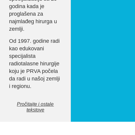
godina kada je
proglašena za
najmlađeg hirurga u
zemlji.
Od 1997. godine radi
kao edukovani
specijalista
radiotalasne hirurgije
koju je PRVA počela
da radi u našoj zemlji
i regionu.
Pročitajte i ostale
tekstove