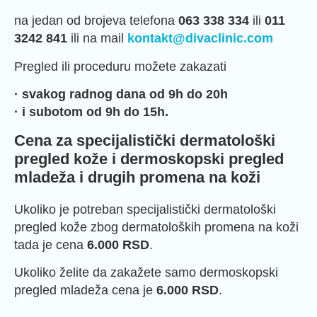
na jedan od brojeva telefona
063 338 334
ili
011
3242 841
ili na mail
kontakt@divaclinic.com
Pregled ili proceduru možete zakazati
· svakog radnog dana od 9h do 20h
· i subotom od 9h do 15h.
Cena za specijalistički dermatološki
pregled kože i dermoskopski pregled
mladeža i drugih promena na koži
Ukoliko je potreban specijalistički dermatološki
pregled kože zbog dermatoloških promena na koži
tada je cena
6.000 RSD
.
Ukoliko želite da zakažete samo dermoskopski
pregled mladeža cena je
6.000 RSD
.