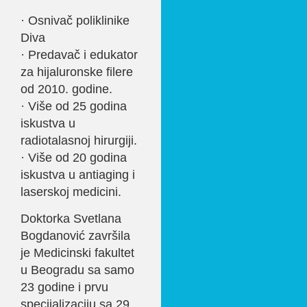
· Osnivač poliklinike
Diva
· Predavač i edukator
za hijaluronske filere
od 2010. godine.
· Više od 25 godina
iskustva u
radiotalasnoj hirurgiji.
· Više od 20 godina
iskustva u antiaging i
laserskoj medicini.
Doktorka Svetlana
Bogdanović završila
je Medicinski fakultet
u Beogradu sa samo
23 godine i prvu
specijalizaciju sa 29