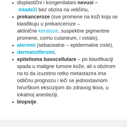
displastični i kongenitalani
nevusi –
mladeži
bez obzira na veličinu,
prekanceroze
(sve promene na koži koja se
klasifikuju u prekanceroze –
aktinične
keratoze
, suspektne pigmentne
promene, cornu cutaneum, i ostalo),
ateromi
(sebacealne – epidermalne ciste),
dermatofibromi
,
epitelioma basocellulare
– po klasifikaciji
spada u maligne tumore kože, ali s obzirom
na to da izuzetno retko metastazira ima
odličnu prognozu i leči se jednostavnom
hirurškom ekscizijom do zdravog tkiva, u
lokalnoj anesteziji,
biopsije
.