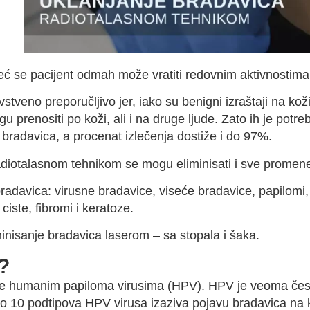
već se pacijent odmah može vratiti redovnim aktivnostima
stveno preporučljivo jer, iako su benigni izraštaji na kož
prenositi po koži, ali i na druge ljude. Zato ih je potre
 bradavica, a procenat izlečenja dostiže i do 97%.
diotalasnom tehnikom se mogu eliminisati i sve promen
radavica: virusne bradavice, viseće bradavice, papilomi, 
ciste, fibromi i keratoze.
inisanje bradavica laserom – sa stopala i šaka.
?
ože humanim papiloma virusima (HPV). HPV je veoma čest v
ko 10 podtipova HPV virusa izaziva pojavu bradavica na k