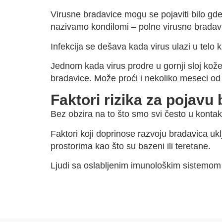
Virusne bradavice mogu se pojaviti bilo gde
nazivamo kondilomi – polne virusne bradav
Infekcija se dešava kada virus ulazi u telo 
Jednom kada virus prodre u gornji sloj kože
bradavice. Može proći i nekoliko meseci od 
Faktori rizika za pojavu
Bez obzira na to što smo svi često u kontakt
Faktori koji doprinose razvoju bradavica ukl
prostorima kao što su bazeni ili teretane.
Ljudi sa oslabljenim imunološkim sistemom