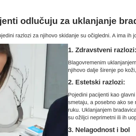
jenti odlučuju za uklanjanje br
edini razlozi za njihovo skidanje su očigledni. A ima ih j
1. Zdravstveni razlozi
Blagovremenim uklanjanjem
njihovo dalje širenje po koži
2. Estetski razlozi:
Pojedini pacijenti kao glavn
smetaju, a posebno ako se na
ruku. Uklanjanjem bradavica 
su ožiljci neprimetni ili ih 
3. Nelagodnost i bol