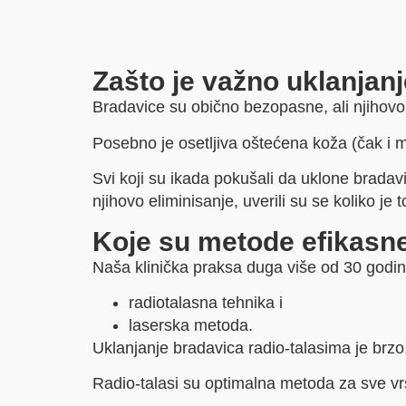
Zašto je važno uklanjan
Bradavice su obično bezopasne, ali njihovo 
Posebno je osetljiva oštećena koža (čak i m
Svi koji su ikada pokušali da uklone brada
njihovo eliminisanje, uverili su se koliko j
Koje su metode efikasne
Naša klinička praksa duga više od 30 godi
radiotalasna tehnika i
laserska metoda.
Uklanjanje bradavica radio-talasima je brzo, 
Radio-talasi su optimalna metoda za sve vr