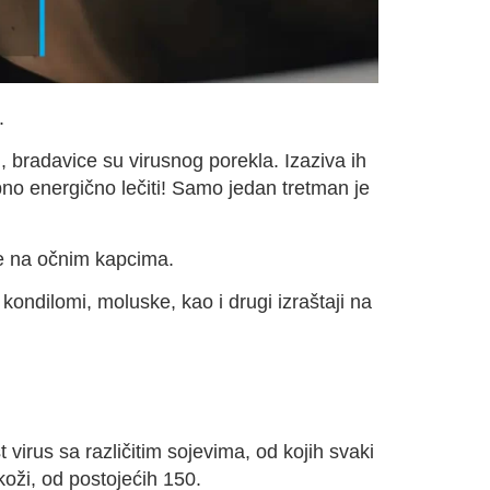
.
i, bradavice su virusnog porekla. Izaziva ih
bno energično lečiti! Samo jedan tretman je
e na očnim kapcima.
kondilomi, moluske, kao i drugi izraštaji na
irus sa različitim sojevima, od kojih svaki
oži, od postojećih 150.