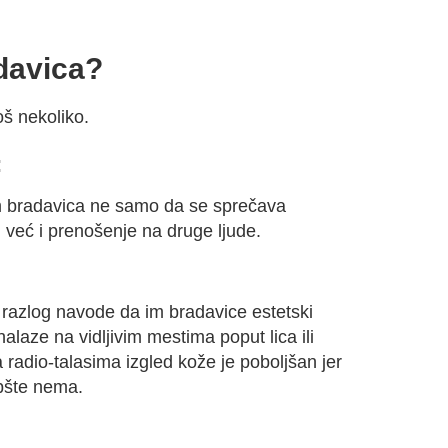
adavica?
oš nekoliko.
:
 bradavica ne samo da se sprečava
, već i prenošenje na druge ljude.
i razlog navode da im bradavice estetski
laze na vidljivim mestima poput lica ili
radio-talasima izgled kože je poboljšan jer
uopšte nema.