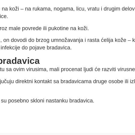
 na koži – na rukama, nogama, licu, vratu i drugim delovi
ice.
kroz male povrede ili pukotine na koži.
, on dovodi do brzog umnožavanja i rasta ćelija kože – k
infekcije do pojave bradavica.
 bradavica
u sa ovim virusima, mali procenat ljudi će razviti virusn
jučuju direktni kontakt sa bradavicama druge osobe ili iz
 su posebno skloni nastanku bradavica.