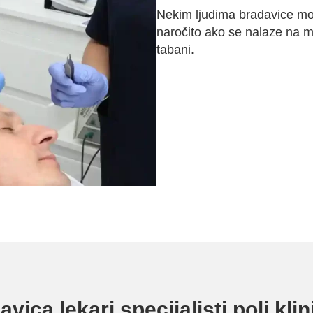
Nekim ljudima bradavice mog
naročito ako se nalaze na me
tabani.
vica lekari specijalisti poli kl