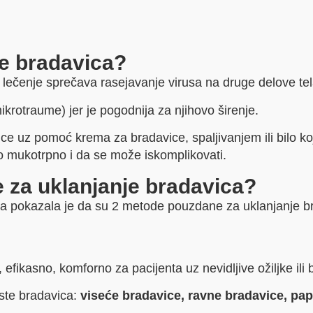
je bradavica?
lečenje sprečava rasejavanje virusa na druge delove tela 
ikrotraume) jer je pogodnija za njihovo širenje.
vice uz pomoć krema za bradavice, spaljivanjem ili bilo 
e to mukotrpno i da se može iskomplikovati.
 za uklanjanje bradavica?
na pokazala je da su 2 metode pouzdane za uklanjanje b
efikasno, komforno za pacijenta uz nevidljive ožiljke ili b
ste bradavica:
viseće bradavice, ravne bradavice, pa