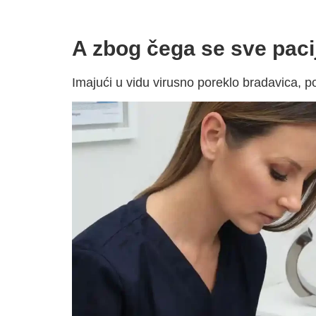
A zbog čega se sve paci
Imajući u vidu virusno poreklo bradavica, poj