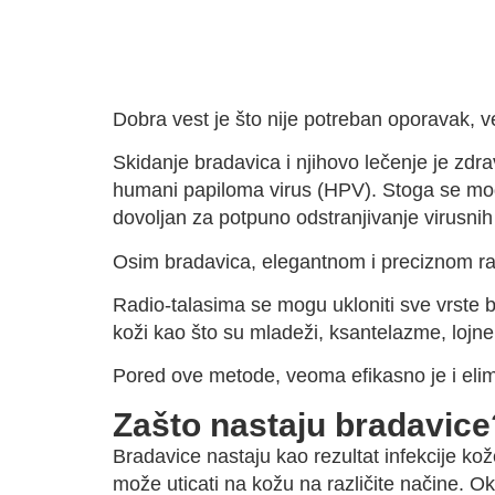
Dobra vest je što nije potreban oporavak, 
Skidanje bradavica i njihovo lečenje je zdrav
humani papiloma virus (HPV). Stoga se mogu 
dovoljan za potpuno odstranjivanje virusnih
Osim bradavica, elegantnom i preciznom ra
Radio-talasima se mogu ukloniti sve vrste b
koži kao što su mladeži, ksantelazme, lojne 
Pored ove metode, veoma efikasno je i elim
Zašto nastaju bradavice
Bradavice nastaju kao rezultat infekcije k
može uticati na kožu na različite načine. O