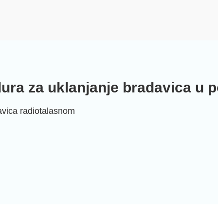
ra za uklanjanje bradavica u po
avica radiotalasnom