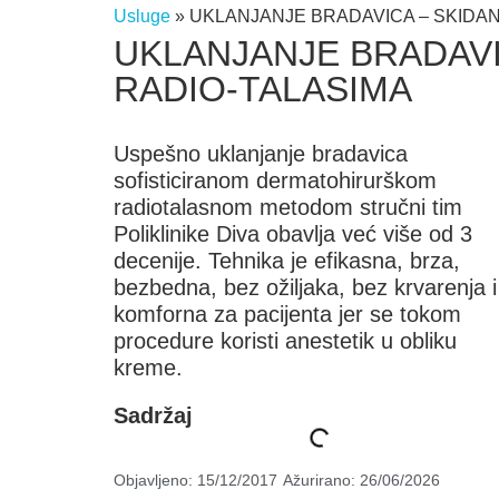
Usluge
»
UKLANJANJE BRADAVICA – SKIDAN
UKLANJANJE BRADAVI
RADIO-TALASIMA
Uspešno uklanjanje bradavica
sofisticiranom dermatohirurškom
radiotalasnom metodom stručni tim
Poliklinike Diva obavlja već više od 3
decenije. Tehnika je efikasna, brza,
bezbedna, bez ožiljaka, bez krvarenja i
komforna za pacijenta jer se tokom
procedure koristi anestetik u obliku
kreme.
Sadržaj
Objavljeno:
15/12/2017
Ažurirano: 26/06/2026