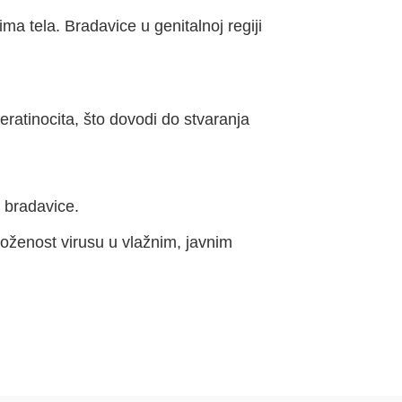
ma tela. Bradavice u genitalnoj regiji
eratinocita, što dovodi do stvaranja
e bradavice.
loženost virusu u vlažnim, javnim