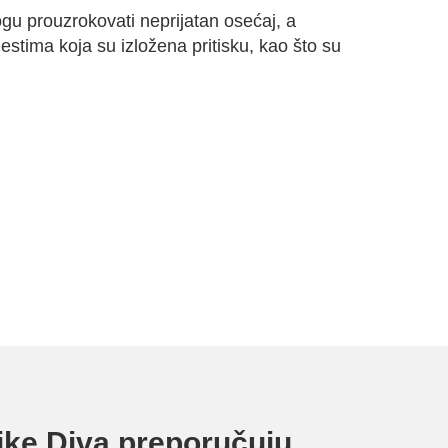
u prouzrokovati neprijatan osećaj, a
stima koja su izložena pritisku, kao što su
inike Diva preporučuju