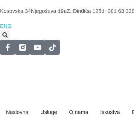
Kosovska 34
Njegoševa 19a
Z. Đinđića 125d
+381 63 33
ENG
Naslovna
Usluge
O nama
Iskustva