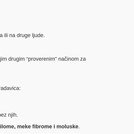
ili na druge ljude.
kojim drugim “proverenim” načinom za
radavica:
ez njih.
pilome, meke fibrome i moluske
.