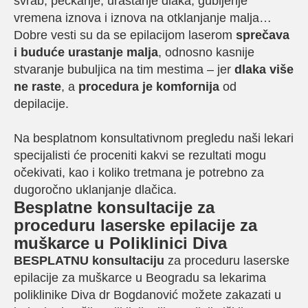
svrab, peckanje, urastanje dlaka, gubljenje
vremena iznova i iznova na otklanjanje malja…
Dobre vesti su da se epilacijom laserom
sprečava
i buduće urastanje malja
, odnosno kasnije
stvaranje bubuljica na tim mestima – jer
dlaka više
ne raste
, a
procedura je komfornija
od
depilacije.
Na besplatnom konsultativnom pregledu naši lekari
specijalisti će proceniti kakvi se rezultati mogu
očekivati, kao i koliko tretmana je potrebno za
dugoročno uklanjanje dlačica.
Besplatne konsultacije za
proceduru laserske epilacije za
muškarce u Poliklinici Diva
BESPLATNU konsultaciju
za proceduru laserske
epilacije za muškarce u Beogradu sa lekarima
poliklinike Diva dr Bogdanović možete zakazati u