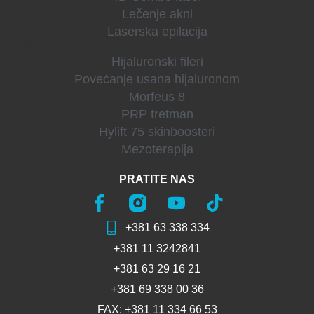
Lečenje akni
Laserska epilacija
Antiaging
Hijaluronski fileri
Povećanje usana hijaluronom
Morfeus 8
PRP tretman
Hylift 75 skinboosteri
Mezoterapija
PRATITE NAS
+381 63 338 334
+381 11 3242841
+381 63 29 16 21
+381 69 338 00 36
FAX: +381 11 334 66 53