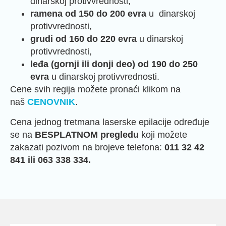
dinarskoj protivvrednosti,
ramena
od 150 do 200 evra
u dinarskoj
protivvrednosti,
grudi
od 160 do 220 evra
u dinarskoj
protivvrednosti,
leđa
(gornji ili donji deo) od 190 do 250
evra
u dinarskoj protivvrednosti.
Cene svih regija možete pronaći klikom na
naš
CENOVNIK
.
Cena jednog tretmana laserske epilacije određuje
se na
BESPLATNOM pregledu
koji možete
zakazati pozivom na brojeve telefona:
011 32 42
841 ili 063 338 334.