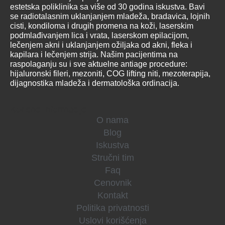
estetska poliklinika sa više od 30 godina iskustva. Bavi
se radiotalasnim uklanjanjem mladeža, bradavica, lojnih
cisti, kondiloma i drugih promena na koži, laserskim
podmlađivanjem lica i vrata, laserskom epilacijom,
lečenjem akni i uklanjanjem ožiljaka od akni, fleka i
kapilara i lečenjem strija. Našim pacijentima na
raspolaganju su i sve aktuelne antiage procedure:
hijaluronski fileri, mezoniti, COG lifting niti, mezoterapija,
dijagnostika mladeža i dermatološka ordinacija.
Korisne informacije
O nama
Blog
Iskustva
Stručni tim
Faq
Cenovnik
Kontakt
Politika privatnosti
Uslovi korišćenja