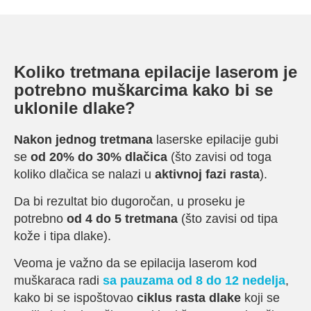
Koliko tretmana epilacije laserom je
potrebno muškarcima kako bi se
uklonile dlake?
Nakon jednog tretmana
laserske epilacije gubi
se
od 20% do 30% dlačica
(što zavisi od toga
koliko dlačica se nalazi u
aktivnoj fazi rasta
).
Da bi rezultat bio dugoročan, u proseku je
potrebno
od 4
do 5 tretmana
(što zavisi od tipa
kože i tipa dlake).
Veoma je važno da se epilacija laserom kod
muškaraca radi
sa pauzama od 8 do 12 nedelja
,
kako bi se ispoštovao
ciklus rasta dlake
koji se