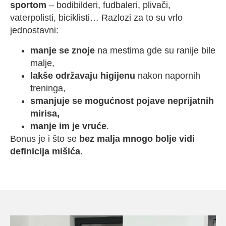
sportom
– bodibilderi, fudbaleri, plivači,
vaterpolisti, biciklisti… Razlozi za to su vrlo
jednostavni:
manje se znoje
na mestima gde su ranije bile
malje,
lakše održavaju higijenu
nakon napornih
treninga,
smanjuje se mogućnost pojave neprijatnih
mirisa,
manje im je vruće
.
Bonus je i što se
bez malja mnogo bolje vidi
definicija mišića
.