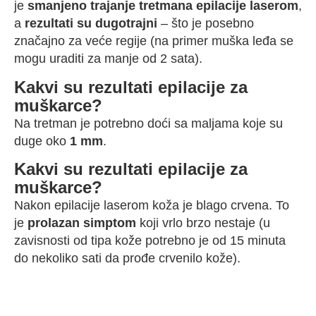
je
smanjeno trajanje tretmana epilacije laserom
,
a
rezultati su dugotrajni
– što je posebno
značajno za veće regije (na primer muška leđa se
mogu uraditi za manje od 2 sata).
Kakvi su rezultati epilacije za
muškarce?
Na tretman je potrebno doći sa maljama koje su
duge oko
1 mm
.
Kakvi su rezultati epilacije za
muškarce?
Nakon epilacije laserom koža je blago crvena. To
je
prolazan simptom
koji vrlo brzo nestaje (u
zavisnosti od tipa kože potrebno je od 15 minuta
do nekoliko sati da prođe crvenilo kože).