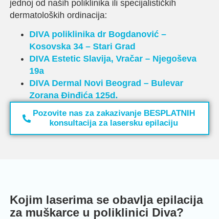
jednoj od naših poliklinika ili specijalističkih
dermatoloških ordinacija:
DIVA poliklinika dr Bogdanović –
Kosovska 34 – Stari Grad
DIVA Estetic
Slavija, Vračar – Njegoševa
19a
DIVA Dermal
Novi Beograd –
Bulevar
Zorana Đinđića 125d.
Pozovite nas za zakazivanje BESPLATNIH
konsultacija za lasersku epilaciju
Kojim laserima se obavlja epilacija
za muškarce u poliklinici Diva?