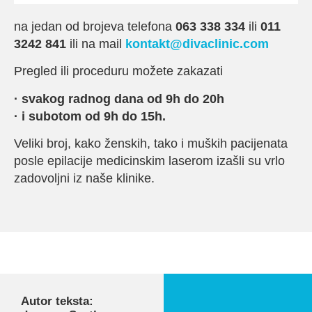
na jedan od brojeva telefona
063 338 334
ili
011
3242 841
ili na mail
kontakt@divaclinic.com
Pregled ili proceduru možete zakazati
· svakog radnog dana od 9h do 20h
· i subotom od 9h do 15h.
Veliki broj, kako ženskih, tako i muških pacijenata
posle epilacije medicinskim laserom izašli su vrlo
zadovoljni iz naše klinike.
Autor teksta: