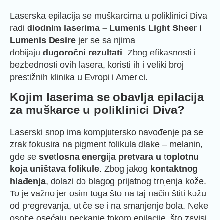
Laserska epilacija se muškarcima u poliklinici Diva
radi
diodnim laserima – Lumenis Light Sheer i
Lumenis Desire
jer se sa njima
dobijaju
dugoročni rezultati
. Zbog efikasnosti i
bezbednosti ovih lasera, koristi ih i veliki broj
prestižnih klinika u Evropi i Americi.
Kojim laserima se obavlja epilacija
za muškarce u poliklinici Diva?
Laserski snop ima kompjutersko navođenje pa se
zrak fokusira na pigment folikula dlake – melanin,
gde se
svetlosna energija pretvara u toplotnu
koja uništava folikule
. Zbog jakog
kontaktnog
hlađenja
, dolazi do blagog prijatnog trnjenja kože.
To je važno jer osim toga što na taj način štiti kožu
od pregrevanja, utiče se i na smanjenje bola. Neke
osobe osećaju peckanje tokom epilacije, što zavisi