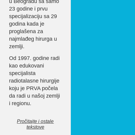
u Beogradu sa samo
23 godine i prvu
specijalizaciju sa 29
godina kada je
proglašena za
najmlađeg hirurga u
zemlji.
Od 1997. godine radi
kao edukovani
specijalista
radiotalasne hirurgije
koju je PRVA počela
da radi u našoj zemlji
i regionu.
Pročitajte i ostale
tekstove