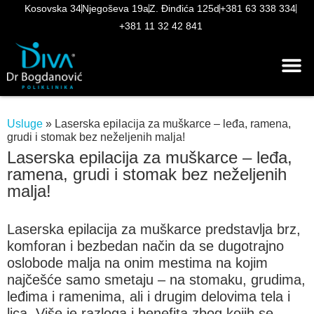
Kosovska 34
Njegoševa 19a
Z. Đinđića 125d
+381 63 338 334
+381 11 32 42 841
Usluge
»
Laserska epilacija za muškarce – leđa, ramena,
grudi i stomak bez neželjenih malja!
Laserska epilacija za muškarce – leđa,
ramena, grudi i stomak bez neželjenih
malja!
Laserska epilacija za muškarce predstavlja brz,
komforan i bezbedan način da se dugotrajno
oslobode malja na onim mestima na kojim
najčešće samo smetaju – na stomaku, grudima,
leđima i ramenima, ali i drugim delovima tela i
lica. Više je razloga i benefita zbog kojih se