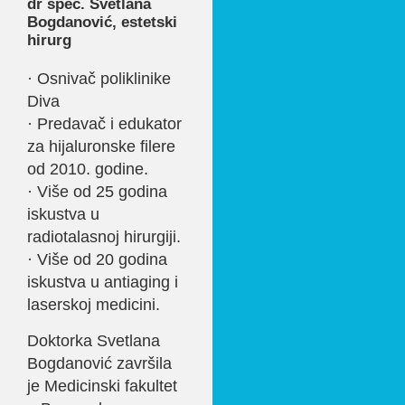
dr spec. Svetlana
Bogdanović, estetski
hirurg
· Osnivač poliklinike
Diva
· Predavač i edukator
za hijaluronske filere
od 2010. godine.
· Više od 25 godina
iskustva u
radiotalasnoj hirurgiji.
· Više od 20 godina
iskustva u antiaging i
laserskoj medicini.
Doktorka Svetlana
Bogdanović završila
je Medicinski fakultet