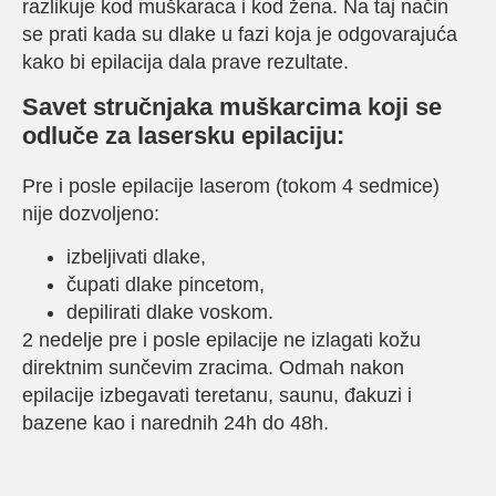
razlikuje kod muškaraca i kod žena. Na taj način
se prati kada su dlake u fazi koja je odgovarajuća
kako bi epilacija dala prave rezultate.
Savet stručnjaka muškarcima koji se
odluče za lasersku epilaciju:
Pre i posle epilacije laserom (tokom 4 sedmice)
nije dozvoljeno:
izbeljivati dlake,
čupati dlake pincetom,
depilirati dlake voskom.
2 nedelje pre i posle epilacije ne izlagati kožu
direktnim sunčevim zracima. Odmah nakon
epilacije izbegavati teretanu, saunu, đakuzi i
bazene kao i narednih 24h do 48h.