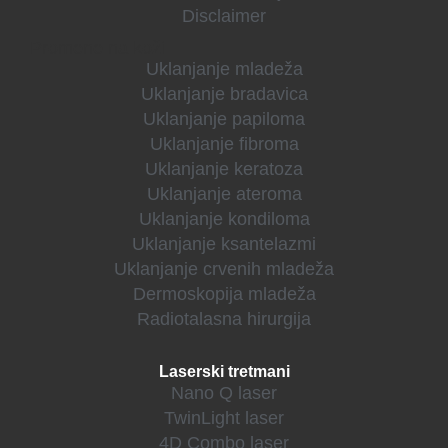
Disclaimer
Promene na koži
Uklanjanje mladeža
Uklanjanje bradavica
Uklanjanje papiloma
Uklanjanje fibroma
Uklanjanje keratoza
Uklanjanje ateroma
Uklanjanje kondiloma
Uklanjanje ksantelazmi
Uklanjanje crvenih mladeža
Dermoskopija mladeža
Radiotalasna hirurgija
Laserski tretmani
Nano Q laser
TwinLight laser
4D Combo laser