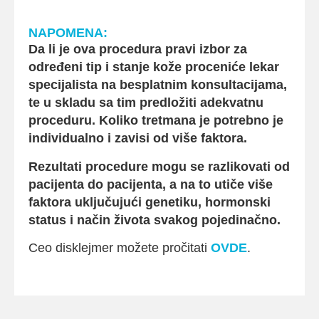
NAPOMENA:
Da li je ova procedura pravi izbor za
određeni tip i stanje kože proceniće lekar
specijalista na besplatnim konsultacijama,
te u skladu sa tim predložiti adekvatnu
proceduru. Koliko tretmana je potrebno je
individualno i zavisi od više faktora.
Rezultati procedure mogu se razlikovati od
pacijenta do pacijenta, a na to utiče više
faktora uključujući genetiku, hormonski
status i način života svakog pojedinačno.
Ceo disklejmer možete pročitati
OVDE
.