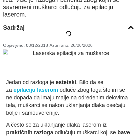
savremeni muškarci odlučuju za epilaciju
laserom.
Sadržaj
Objavljeno:
03/12/2018
Ažurirano: 26/06/2026
Jedan od razloga je
estetski
. Bilo da se
za
epilaciju laserom
odluče zbog toga što im se
ne dopada da imaju malje na određenim delovima
tela, muškarci se nakon uklanjanja dlaka osećaju
bolje i samouverenije.
A često se za uklanjanje dlaka laserom
iz
praktičnih razloga
odlučuju muškarci koji se
bave