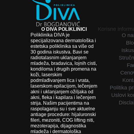
Korisne informa
O DIVA POLIKLINICI
Poliklinika DIVA je
O n
specijalizovana dermatološka i
Bl
estetska poliklinika sa više od
Iskus
30 godina iskustva. Bavi se
Stručn
radiotalasnim uklanjanjem
mladeža, bradavica, lojnih cisti,
Fa
kondiloma i drugih promena na
Ceno
koži, laserskim
Kont
podmlađivanjem lica i vrata,
laserskom epilacijom, lečenjem
Politika pr
akni i uklanjanjem ožiljaka od
Uslovi ko
akni, fleka i kapilara i lečenjem
Discla
strija. Našim pacijentima na
raspolaganju su i sve aktuelne
antiage procedure: hijaluronski
fileri, mezoniti, COG lifting niti,
mezoterapija, dijagnostika
mladeža i dermatološka