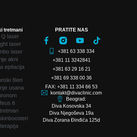
i tretmani
PRATITE NAS
Q laser
ght laser
+381 63 338 334
bo laser
nje akni
+381 11 3242841
a epilacija
+381 63 29 16 21
+381 69 338 00 36
nski fileri
FAX: +381 11 334 66 53
nje usana
kontakt@divaclinic.com
luronom
Beograd:
feus 8
Diva Kosovska 34
tretman
Diva Njegoševa 19a
 skinboosteri
Diva Zorana Đinđića 125d
terapija