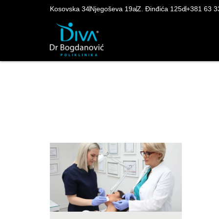
Kosovska 34
Njegoševa 19a
Z. Đinđića 125d
+381 63 3