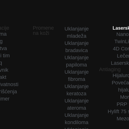
cije
Promene
Lasersk
Uklanjanje
na koži
ama
Nano 
mladeža
og
TwinLi
Uklanjanje
tva
4D Com
bradavica
i tim
Leče
Uklanjanje
q
Lasersk
papiloma
Antiaging
vnik
Uklanjanje
Hijaluro
akt
fibroma
Poveća
ivatnosti
Uklanjanje
hija
rišćenja
keratoza
Mor
imer
Uklanjanje
PRP 
ateroma
Hylift 75
Uklanjanje
Mezo
kondiloma