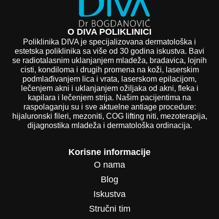
O DIVA POLIKLINICI
Poliklinika DIVA je specijalizovana dermatološka i
estetska poliklinika sa više od 30 godina iskustva. Bavi
se radiotalasnim uklanjanjem mladeža, bradavica, lojnih
cisti, kondiloma i drugih promena na koži, laserskim
podmlađivanjem lica i vrata, laserskom epilacijom,
lečenjem akni i uklanjanjem ožiljaka od akni, fleka i
kapilara i lečenjem strija. Našim pacijentima na
raspolaganju su i sve aktuelne antiage procedure:
hijaluronski fileri, mezoniti, COG lifting niti, mezoterapija,
dijagnostika mladeža i dermatološka ordinacija.
Korisne informacije
O nama
Blog
Iskustva
Stručni tim