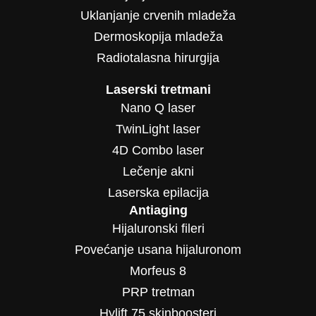
Uklanjanje crvenih mladeža
Dermoskopija mladeža
Radiotalasna hirurgija
Laserski tretmani
Nano Q laser
TwinLight laser
4D Combo laser
Lečenje akni
Laserska epilacija
Antiaging
Hijaluronski fileri
Povećanje usana hijaluronom
Morfeus 8
PRP tretman
Hylift 75 skinboosteri