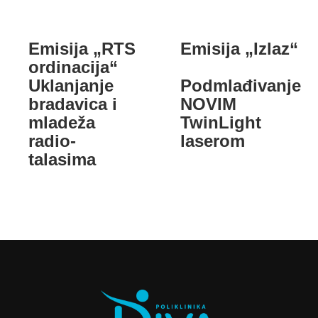
Emisija „RTS
Emisija „Izlaz“
ordinacija“
Uklanjanje
Podmlađivanje
bradavica i
NOVIM
mladeža
TwinLight
radio-
laserom
talasima