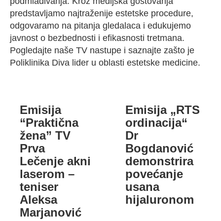
podmlađivanja. Kroz medijska gostovanja
predstavljamo najtraženije estetske procedure,
odgovaramo na pitanja gledalaca i edukujemo
javnost o bezbednosti i efikasnosti tretmana.
Pogledajte naše TV nastupe i saznajte zašto je
Poliklinika Diva lider u oblasti estetske medicine.
Emisija
Emisija „RTS
“Praktična
ordinacija“
žena” TV
Dr
Prva
Bogdanović
Lečenje akni
demonstrira
laserom –
povećanje
teniser
usana
Aleksa
hijaluronom
Marjanović