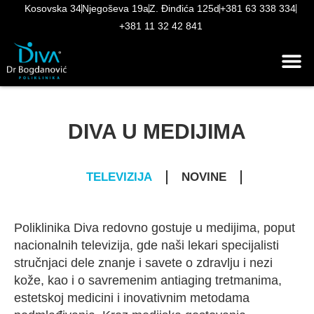
Kosovska 34
Njegoševa 19a
Z. Đinđića 125d
+381 63 338 334
+381 11 32 42 841
DIVA U MEDIJIMA
TELEVIZIJA
NOVINE
Poliklinika Diva redovno gostuje u medijima, poput
nacionalnih televizija, gde naši lekari specijalisti
stručnjaci dele znanje i savete o zdravlju i nezi
kože, kao i o savremenim antiaging tretmanima,
estetskoj medicini i inovativnim metodama