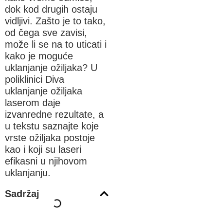
dok kod drugih ostaju
vidljivi. Zašto je to tako,
od čega sve zavisi,
može li se na to uticati i
kako je moguće
uklanjanje ožiljaka? U
poliklinici Diva
uklanjanje ožiljaka
laserom daje
izvanredne rezultate, a
u tekstu saznajte koje
vrste ožiljaka postoje
kao i koji su laseri
efikasni u njihovom
uklanjanju.
Sadržaj