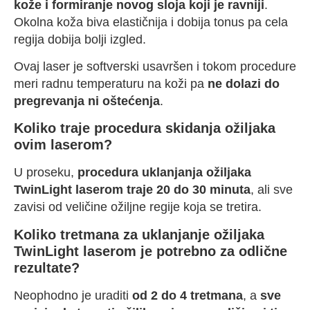
kože i formiranje novog sloja koji je ravniji
.
Okolna koža biva elastičnija i dobija tonus pa cela
regija dobija bolji izgled.
Ovaj laser je softverski usavršen i tokom procedure
meri radnu temperaturu na koži pa
ne dolazi do
pregrevanja ni oštećenja
.
Koliko traje procedura skidanja ožiljaka
ovim laserom?
U proseku,
procedura uklanjanja ožiljaka
TwinLight laserom traje 20 do 30 minuta
, ali sve
zavisi od veličine ožiljne regije koja se tretira.
Koliko tretmana za uklanjanje ožiljaka
TwinLight laserom je potrebno za odlične
rezultate?
Neophodno je uraditi
od 2 do 4 tretmana
, a
sve