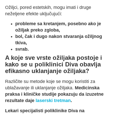
Ožiljci, pored estetskih, mogu imati i druge
neželjene efekte uključujući:
probleme sa kretanjem, posebno ako je
ožiljak preko zgloba,
bol, čak i dugo nakon stvaranja ožiljnog
tkiva,
svrab.
A koje sve vrste ožiljaka postoje i
kako se u poliklinici Diva obavlja
efikasno uklanjanje ožiljaka?
Različite su metode koje se mogu koristiti za
ublažavanje ili uklanjanje ožiljaka.
Medicinska
praksa i kliničke studije pokazuju da izuzetne
rezultate daje
laserski tretman
.
Lekari specijalisti poliklinike Diva na