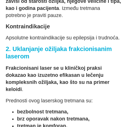
zavisi od starosti ožiljka, njegove veličine i tipa,
kao i godina pacijenta
. Između tretmana
potrebno je praviti pauze.
Kontraindikacije
Apsolutne kontraindikacije su epilepsija i trudnoća.
2. Uklanjanje ožiljaka frakcionisanim
laserom
Frakcionisani laser se u kliničkoj praksi
dokazao kao izuzetno efikasan u lečenju
kompleksnih ožiljaka, kao što su na primer
keloidi
.
Prednosti ovog laserskog tretmana su:
bezbolnost tretmana,
brz oporavak nakon tretmana,
tretman je komforan,