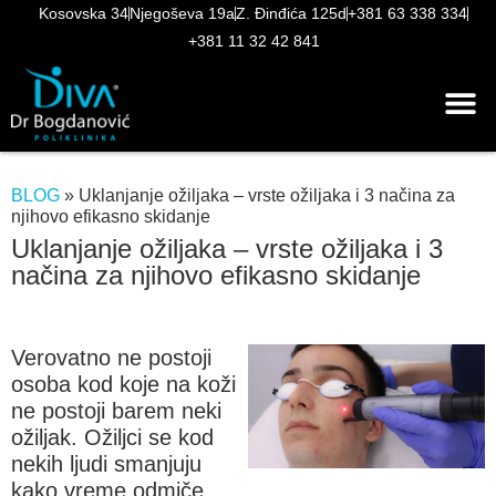
Kosovska 34
Njegoševa 19a
Z. Đinđića 125d
+381 63 338 334
+381 11 32 42 841
BLOG
»
Uklanjanje ožiljaka – vrste ožiljaka i 3 načina za
njihovo efikasno skidanje
Uklanjanje ožiljaka – vrste ožiljaka i 3
načina za njihovo efikasno skidanje
Verovatno ne postoji
osoba kod koje na koži
ne postoji barem neki
ožiljak. Ožiljci se kod
nekih ljudi smanjuju
kako vreme odmiče,