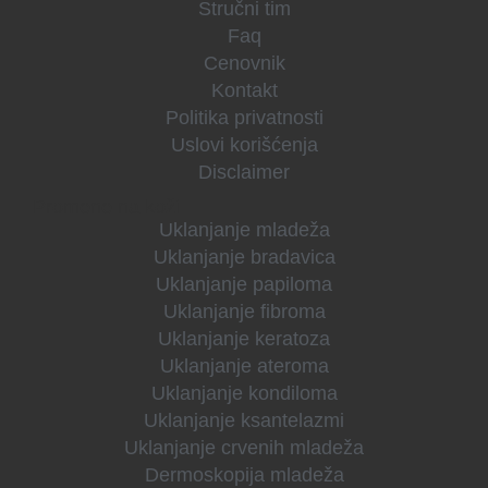
Stručni tim
Faq
Cenovnik
Kontakt
Politika privatnosti
Uslovi korišćenja
Disclaimer
Promene na koži
Uklanjanje mladeža
Uklanjanje bradavica
Uklanjanje papiloma
Uklanjanje fibroma
Uklanjanje keratoza
Uklanjanje ateroma
Uklanjanje kondiloma
Uklanjanje ksantelazmi
Uklanjanje crvenih mladeža
Dermoskopija mladeža