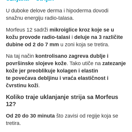
U duboke delove derma i hipoderma dovodi
snažnu energiju radio-talasa.
Morfeus 12 sadrži
mikroiglice kroz koje se u
kožu provode radio-talasi
i
deluje na 3 različite
dubine od 2 do 7 mm
u zoni koja se tretira.
Na taj način
kontrolisano zagreva dublje i
površinske slojeve kože
. Tako utiče na
zatezanje
kože jer preoblikuje kolagen i elastin
te
povećava debljinu i vraća elastičnost i
čvrstinu koži
.
Koliko traje uklanjanje strija sa Morfeus
12?
Od 20 do 30 minuta
što zavisi od regije koja se
tretira.