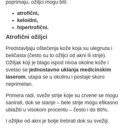
poprimaju, ožiljci mogu biti:
atrofični,
keloidni,
hipertrofični.
Atrofični ožiljci
Predstavljaju oštećenja kože koja su ulegnuta i
beličasta (često su to ožiljci od akni ili strije).
Ožiljak koji je blago ispod nivoa okolne kože i
svetao se
jednostavno uklanja medicinskim
laserom
, utapa se u okolinu i postaje skoro
neprimetan.
Primera radi, sveže strije koje su crvene se mogu
sanirati, dok se starije – bele strije mogu efikasno
ublažiti u visokom procentu – često i do 80%.
I ožiljke od akni je bolje tretirati dok su svežiji.