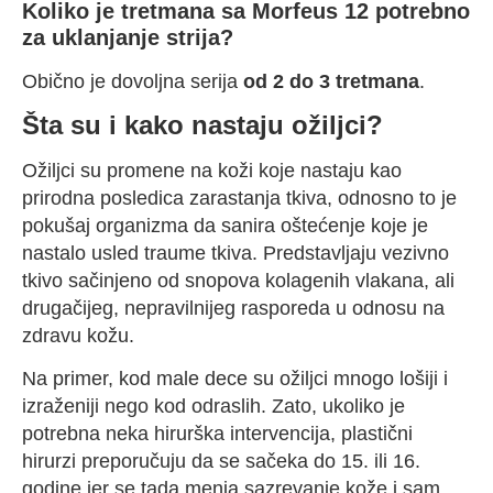
Koliko je tretmana sa Morfeus 12 potrebno
za uklanjanje strija?
Obično je dovoljna serija
od 2 do 3 tretmana
.
Šta su i kako nastaju ožiljci?
Ožiljci su promene na koži koje nastaju kao
prirodna posledica zarastanja tkiva, odnosno to je
pokušaj organizma da sanira oštećenje koje je
nastalo usled traume tkiva. Predstavljaju vezivno
tkivo sačinjeno od snopova kolagenih vlakana, ali
drugačijeg, nepravilnijeg rasporeda u odnosu na
zdravu kožu.
Na primer, kod male dece su ožiljci mnogo lošiji i
izraženiji nego kod odraslih. Zato, ukoliko je
potrebna neka hirurška intervencija, plastični
hirurzi preporučuju da se sačeka do 15. ili 16.
godine jer se tada menja sazrevanje kože i sam