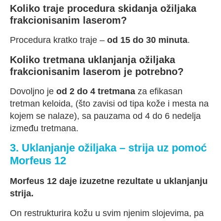
Koliko traje procedura skidanja ožiljaka
frakcionisanim laserom?
Procedura kratko traje –
od 15 do 30 minuta
.
Koliko tretmana uklanjanja ožiljaka
frakcionisanim laserom je potrebno?
Dovoljno je
od 2 do 4 tretmana
za efikasan
tretman keloida, (što zavisi od tipa kože i mesta na
kojem se nalaze), sa pauzama od 4 do 6 nedelja
između tretmana.
3. Uklanjanje ožiljaka – strija uz pomoć
Morfeus 12
Morfeus 12 daje izuzetne rezultate u uklanjanju
strija.
On restrukturira kožu u svim njenim slojevima, pa