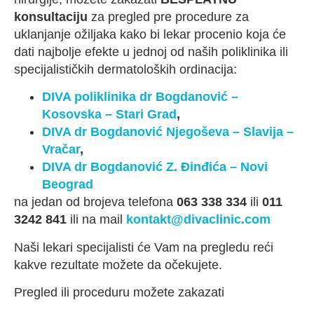
konsultaciju
za pregled pre procedure za
uklanjanje ožiljaka kako bi lekar procenio koja će
dati najbolje efekte u jednoj od naših poliklinika ili
specijalističkih dermatoloških ordinacija:
DIVA poliklinika dr Bogdanović –
Kosovska – Stari Grad
,
DIVA dr Bogdanović Njegoševa – Slavija –
Vračar
,
DIVA dr Bogdanović Z. Đinđića – Novi
Beograd
na jedan od brojeva telefona
063 338 334
ili
011
3242 841
ili na mail
kontakt@divaclinic.com
Naši lekari specijalisti će Vam na pregledu reći
kakve rezultate možete da očekujete.
Pregled ili proceduru možete zakazati