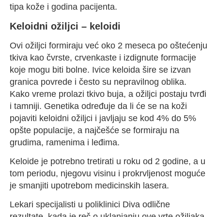
tipa kože i godina pacijenta.
Keloidni ožiljci – keloidi
Ovi ožiljci formiraju već oko 2 meseca po oštećenju
tkiva kao čvrste, crvenkaste i izdignute formacije
koje mogu biti bolne. Ivice keloida šire se izvan
granica povrede i često su nepravilnog oblika.
Kako vreme prolazi tkivo buja, a ožiljci postaju tvrđi
i tamniji. Genetika određuje da li će se na koži
pojaviti keloidni ožiljci i javljaju se kod 4% do 5%
opšte populacije, a najčešće se formiraju na
grudima, ramenima i leđima.
Keloide je potrebno tretirati u roku od 2 godine, a u
tom periodu, njegovu visinu i prokrvljenost moguće
je smanjiti upotrebom medicinskih lasera.
Lekari specijalisti u poliklinici Diva odlične
rezultate, kada je reč o uklanjanju ove vrte ožiljaka,