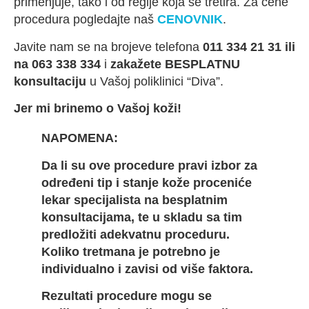
primenjuje, tako i od regije koja se tretira. Za cene
procedura pogledajte naš
CENOVNIK
.
Javite nam se na brojeve telefona
011 334 21 31 ili
na 063 338 334
i
zakažete
BESPLATNU
konsultaciju
u Vašoj poliklinici “Diva”.
Jer mi brinemo o Vašoj koži!
NAPOMENA:
Da li su ove procedure pravi izbor za
određeni tip i stanje kože proceniće
lekar specijalista na besplatnim
konsultacijama, te u skladu sa tim
predložiti adekvatnu proceduru.
Koliko tretmana je potrebno je
individualno i zavisi od više faktora.
Rezultati procedure mogu se