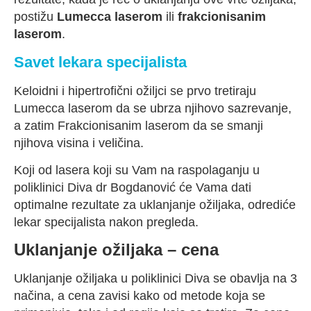
postižu
Lumecca laserom
ili
frakcionisanim
laserom
.
Savet lekara specijalista
Keloidni i hipertrofični ožiljci se prvo tretiraju
Lumecca laserom da se ubrza njihovo sazrevanje,
a zatim Frakcionisanim laserom da se smanji
njihova visina i veličina.
Koji od lasera koji su Vam na raspolaganju u
poliklinici Diva dr Bogdanović će Vama dati
optimalne rezultate za uklanjanje ožiljaka, odrediće
lekar specijalista nakon pregleda.
Uklanjanje ožiljaka – cena
Uklanjanje ožiljaka u poliklinici Diva se obavlja na 3
načina, a cena zavisi kako od metode koja se