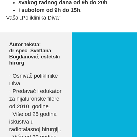
svakog radnog dana od 9h do 20h
i subotom od 9h do 15h
.
Vaša „Poliklinika Diva“
Autor teksta:
dr spec. Svetlana
Bogdanović, estetski
hirurg
· Osnivač poliklinike
Diva
· Predavač i edukator
za hijaluronske filere
od 2010. godine.
· Više od 25 godina
iskustva u
radiotalasnoj hirurgiji.
· Više od 20 godina