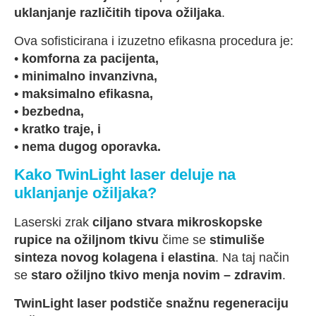
uklanjanje različitih tipova ožiljaka
.
Ova sofisticirana i izuzetno efikasna procedura je:
•
komforna za pacijenta,
• minimalno invanzivna,
• maksimalno efikasna,
• bezbedna,
• kratko traje, i
• nema dugog oporavka.
Kako TwinLight laser deluje na
uklanjanje ožiljaka?
Laserski zrak
ciljano stvara mikroskopske
rupice na ožiljnom tkivu
čime se
stimuliše
sinteza novog kolagena i elastina
. Na taj način
se
staro ožiljno tkivo menja novim – zdravim
.
TwinLight laser podstiče snažnu regeneraciju