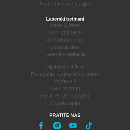
Radiotalasna hirurgija
Laserski tretmani
Nano Q laser
TwinLight laser
4D Combo laser
Lečenje akni
Laserska epilacija
Antiaging
Hijaluronski fileri
Povećanje usana hijaluronom
Morfeus 8
PRP tretman
Hylift 75 skinboosteri
Mezoterapija
PRATITE NAS