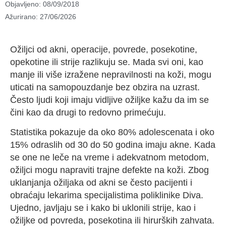
Objavljeno:
08/09/2018
Ažurirano: 27/06/2026
Ožiljci od akni, operacije, povrede, posekotine,
opekotine ili strije razlikuju se. Mada svi oni, kao
manje ili više izražene nepravilnosti na koži, mogu
uticati na samopouzdanje bez obzira na uzrast.
Često ljudi koji imaju vidljive ožiljke kažu da im se
čini kao da drugi to redovno primećuju.
Statistika pokazuje da oko 80% adolescenata i oko
15% odraslih od 30 do 50 godina imaju akne. Kada
se one ne leče na vreme i adekvatnom metodom,
ožiljci mogu napraviti trajne defekte na koži. Zbog
uklanjanja ožiljaka od akni se često pacijenti i
obraćaju lekarima specijalistima poliklinike Diva.
Ujedno, javljaju se i kako bi uklonili strije, kao i
ožiljke od povreda, posekotina ili hirurških zahvata.