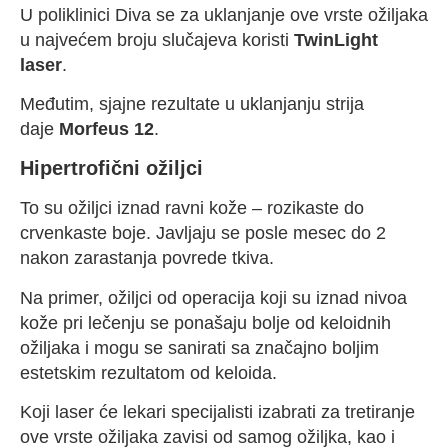
U poliklinici Diva se za uklanjanje ove vrste ožiljaka
u najvećem broju slučajeva koristi
TwinLight
laser
.
Međutim, sjajne rezultate u uklanjanju strija
daje
Morfeus 12
.
Hipertrofični ožiljci
To su ožiljci iznad ravni kože – rozikaste do
crvenkaste boje. Javljaju se posle mesec do 2
nakon zarastanja povrede tkiva.
Na primer, ožiljci od operacija koji su iznad nivoa
kože pri lečenju se ponašaju bolje od keloidnih
ožiljaka i mogu se sanirati sa značajno boljim
estetskim rezultatom od keloida.
Koji laser će lekari specijalisti izabrati za tretiranje
ove vrste ožiljaka zavisi od samog ožiljka, kao i