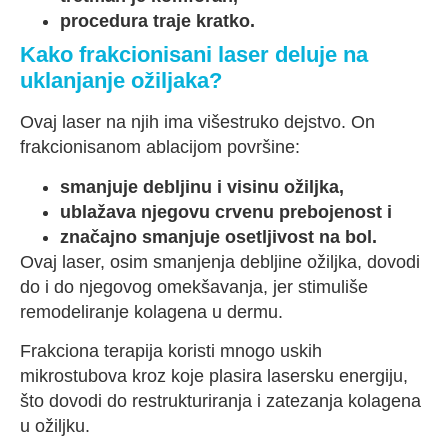
procedura traje kratko.
Kako frakcionisani laser deluje na
uklanjanje ožiljaka?
Ovaj laser na njih ima višestruko dejstvo. On
frakcionisanom ablacijom površine:
smanjuje debljinu i visinu ožiljka,
ublažava njegovu crvenu prebojenost i
značajno smanjuje osetljivost na bol.
Ovaj laser, osim smanjenja debljine ožiljka, dovodi
do i do njegovog omekšavanja, jer stimuliše
remodeliranje kolagena u dermu.
Frakciona terapija koristi mnogo uskih
mikrostubova kroz koje plasira lasersku energiju,
što dovodi do restrukturiranja i zatezanja kolagena
u ožiljku.