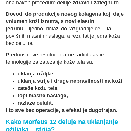
ona nakon procedure deluje
zdravo i zategnuto
.
Dovodi do produkcije novog kolagena koji daje
volumen koži iznutra, a novi elastin
jedrinu.
Ujedno, dolazi do razgradnje celulita i
površnih masnih naslaga, a rezultat je jedra koža
bez celulita.
Prednosti ove revolucionarne radiotalasne
tehnologije za zatezanje kože tela su:
uklanja ožiljke
uklanja strije i druge nepravilnosti na koži,
zateže kožu tela,
topi masne naslage,
razlaže celulit.
I to sve bez operacije, a efekat je dugotrajan.
Kako Morfeus 12 deluje na uklanjanje
ožiljaka – strija?