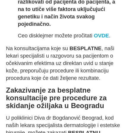
razlikovati od pacijenta do pacijenta, a
na to utiče više faktora uključujući
genetiku i način života svakog
pojedinačno.
Ceo disklejmer možete pročitati
OVDE
.
Na konsultacijama koje su
BESPLATNE
, naši
lekari specijalisti u razgovoru sa pacijentom o
očekivanim efektima uz direktan uvid u stanje
kože, preporučuju procedure ili kombinaciju
procedura koje će dati željene rezultate.
Zakazivanje za besplatne
konsultacije pre procedure za
skidanje ožiljaka u Beogradu
U poliklinici Diva dr Bogdanović Beograd, kod
naših lekara specijalista dermatologije i estetske
hirurgije, možete zakazati
BESPLATNU