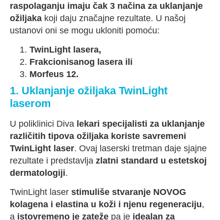
raspolaganju imaju čak 3 načina za uklanjanje
ožiljaka
koji daju značajne rezultate. U našoj
ustanovi oni se mogu ukloniti pomoću:
TwinLight lasera,
Frakcionisanog lasera ili
Morfeus 12.
1. Uklanjanje ožiljaka TwinLight
laserom
U poliklinici Diva
lekari specijalisti za uklanjanje
različitih tipova ožiljaka koriste savremeni
TwinLight laser
. Ovaj laserski tretman daje sjajne
rezultate i predstavlja
zlatni standard u estetskoj
dermatologiji
.
TwinLight laser
stimuliše stvaranje NOVOG
kolagena i elastina u koži i njenu regeneraciju
,
a
istovremeno je zateže
pa je
idealan za