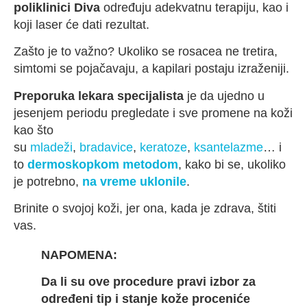
poliklinici Diva
određuju adekvatnu terapiju, kao i
koji laser će dati rezultat.
Zašto je to važno? Ukoliko se rosacea ne tretira,
simtomi se pojačavaju, a kapilari postaju izraženiji.
Preporuka lekara specijalista
je da ujedno u
jesenjem periodu pregledate i sve promene na koži
kao što
su
mladeži
,
bradavice
,
keratoze
,
ksantelazme
… i
to
dermoskopkom metodom
, kako bi se, ukoliko
je potrebno,
na vreme uklonile
.
Brinite o svojoj koži, jer ona, kada je zdrava, štiti
vas.
NAPOMENA:
Da li su ove procedure pravi izbor za
određeni tip i stanje kože proceniće