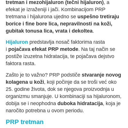
tretman i mezohijaluron (tečni hijaluron)
, a
efekat je izraženiji i jači. Kombinacijom PRP
tretmana i hijalurona ujedno se
uspešno tretiraju
borice i fine bore lica, nepravilnosti na koži,
gubitak tonusa lica, vrata i dekoltea
.
Hijaluron
predstavlja nosač faktorima rasta
i
pojačava efekat PRP metode
. Na taj način se
postiže izuzetna hidratacija, te pojačava dejstvo
faktora rasta.
Zašto je to važno? PRP podstiče
stvaranje novog
kolagena u koži
, koji počinje da se troši već oko
25. godine života, dok se njegova proizvodnja u
organizmu smanjuje. U kombinaciji sa hijaluronom,
dobija se i neophodna
duboka hidratacija
, koja je
naročito potrebna u ovom periodu.
PRP tretman