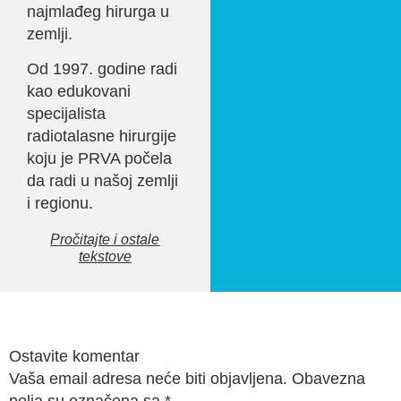
najmlađeg hirurga u
zemlji.
Od 1997. godine radi
kao edukovani
specijalista
radiotalasne hirurgije
koju je PRVA počela
da radi u našoj zemlji
i regionu.
Pročitajte i ostale
tekstove
Ostavite komentar
Vaša email adresa neće biti objavljena. Obavezna
polja su označena sa
*