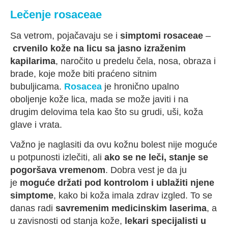
Lečenje rosaceae
Sa vetrom, pojačavaju se i
simptomi rosaceae
–
crvenilo kože na licu sa jasno izraženim
kapilarima
, naročito u predelu čela, nosa, obraza i
brade, koje može biti praćeno sitnim
bubuljicama.
Rosacea
je hronično upalno
oboljenje kože lica, mada se može javiti i na
drugim delovima tela kao što su grudi, uši, koža
glave i vrata.
Važno je naglasiti da ovu kožnu bolest nije moguće
u potpunosti izlečiti, ali
ako se ne leči, stanje se
pogoršava vremenom
. Dobra vest je da ju
je
moguće držati pod kontrolom i ublažiti njene
simptome
, kako bi koža imala zdrav izgled. To se
danas radi
savremenim medicinskim laserima
, a
u zavisnosti od stanja kože,
lekari specijalisti u