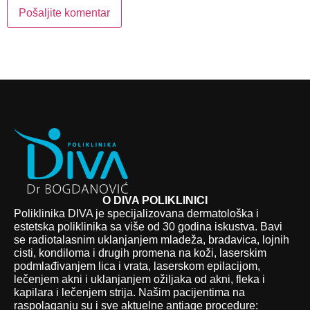
O DIVA POLIKLINICI
Poliklinika DIVA je specijalizovana dermatološka i
estetska poliklinika sa više od 30 godina iskustva. Bavi
se radiotalasnim uklanjanjem mladeža, bradavica, lojnih
cisti, kondiloma i drugih promena na koži, laserskim
podmlađivanjem lica i vrata, laserskom epilacijom,
lečenjem akni i uklanjanjem ožiljaka od akni, fleka i
kapilara i lečenjem strija. Našim pacijentima na
raspolaganju su i sve aktuelne antiage procedure: