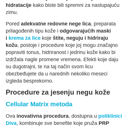
hidratacije
kako biste bili spremni za nastupajuću
zimu.
Pored
adekvatne redovne nege lica
, preparata
prilagođenih tipu kože i
odgovarajućih maski
i
krema za lice
koje
štite, neguju i hidriraju
kožu
, postoje i procedure koje joj mogu značajno
popraviti tonus, hidriranost i jedrinu kože kako bi
izdržala nagle promene vremena. Efekti koje daju
su dugotrajni, te na taj način svom licu
obezbeđujete da u narednih nekoliko meseci
izgleda besprekorno.
Procedure za jesenju negu kože
Cellular Matrix metoda
Ova
inovativna procedura
, dostupna u
poliklinici
Diva
, kombinuje sve benefite koje pruža
PRP