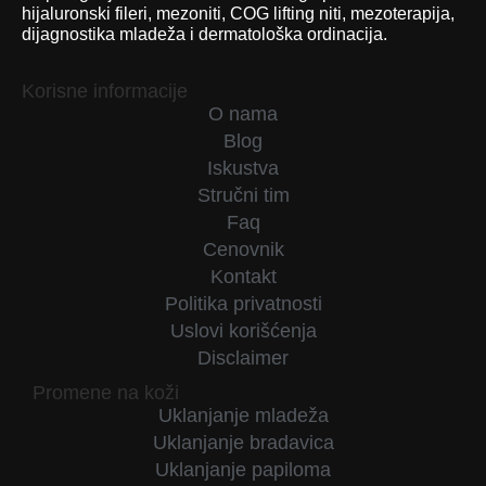
hijaluronski fileri, mezoniti, COG lifting niti, mezoterapija,
dijagnostika mladeža i dermatološka ordinacija.
Korisne informacije
O nama
Blog
Iskustva
Stručni tim
Faq
Cenovnik
Kontakt
Politika privatnosti
Uslovi korišćenja
Disclaimer
Promene na koži
Uklanjanje mladeža
Uklanjanje bradavica
Uklanjanje papiloma