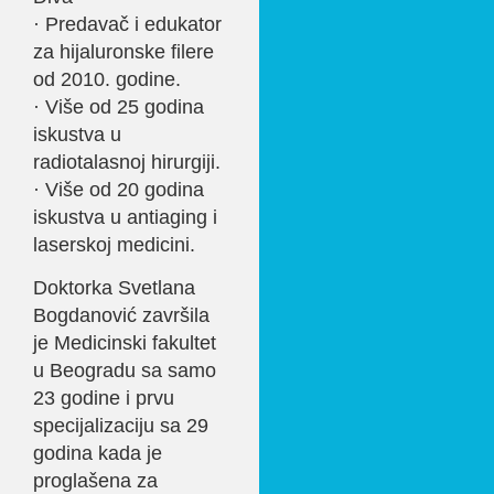
· Predavač i edukator
za hijaluronske filere
od 2010. godine.
· Više od 25 godina
iskustva u
radiotalasnoj hirurgiji.
· Više od 20 godina
iskustva u antiaging i
laserskoj medicini.
Doktorka Svetlana
Bogdanović završila
je Medicinski fakultet
u Beogradu sa samo
23 godine i prvu
specijalizaciju sa 29
godina kada je
proglašena za