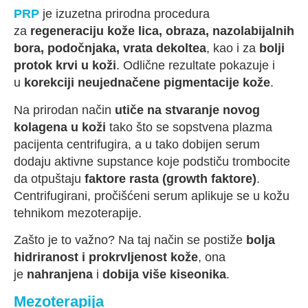
PRP
je izuzetna prirodna procedura
za
regeneraciju kože lica, obraza, nazolabijalnih
bora, podočnjaka, vrata dekoltea
, kao i za
bolji
protok krvi u koži
. Odlične rezultate pokazuje i
u
korekciji neujednačene pigmentacije kože
.
Na prirodan način
utiče na stvaranje novog
kolagena u koži
tako što se sopstvena plazma
pacijenta centrifugira, a u tako dobijen serum
dodaju aktivne supstance koje podstiču trombocite
da otpuštaju
faktore rasta (growth faktore)
.
Centrifugirani, pročišćeni serum aplikuje se u kožu
tehnikom mezoterapije.
Zašto je to važno? Na taj način se postiže
bolja
hidriranost i prokrvljenost kože
, ona
je
nahranjena
i
dobija više kiseonika
.
Mezoterapija