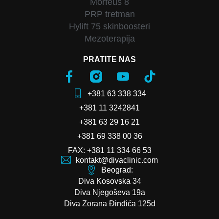
Morfeus 8
PRP tretman
Hylift 75 skinboosteri
Mezoterapija
PRATITE NAS
+381 63 338 334
+381 11 3242841
+381 63 29 16 21
+381 69 338 00 36
FAX: +381 11 334 66 53
kontakt@divaclinic.com
Beograd:
Diva Kosovska 34
Diva Njegoševa 19a
Diva Zorana Đinđića 125d