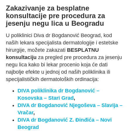
Zakazivanje za besplatne
konsultacije pre procedura za
jesenju negu lica u Beogradu
U poliklinici Diva dr Bogdanović Beograd, kod
naših lekara specijalista dermatologije i estetske
hirurgije, možete zakazati
BESPLATNU
konsultaciju
za pregled pre procedura za jesenju
negu lica kako bi lekar procenio koja će dati
najbolje efekte u jednoj od naših poliklinika ili
specijalističkih dermatoloških ordinacija:
DIVA poliklinika dr Bogdanović –
Kosovska – Stari Grad
,
DIVA dr Bogdanović Njegoševa – Slavija –
Vračar
,
DIVA dr Bogdanović Z. Đinđića – Novi
Beograd