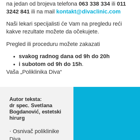
na jedan od brojeva telefona
063 338 334
ili
011
3242 841
ili na mail
kontakt@divaclinic.com
Naši lekari specijalisti će Vam na pregledu reći
kakve rezultate možete da očekujete.
Pregled ili proceduru možete zakazati
svakog radnog dana od 9h do 20h
i subotom od 9h do 15h
.
Vaša „Poliklinika Diva“
Autor teksta:
dr spec. Svetlana
Bogdanović, estetski
hirurg
· Osnivač poliklinike
Diva