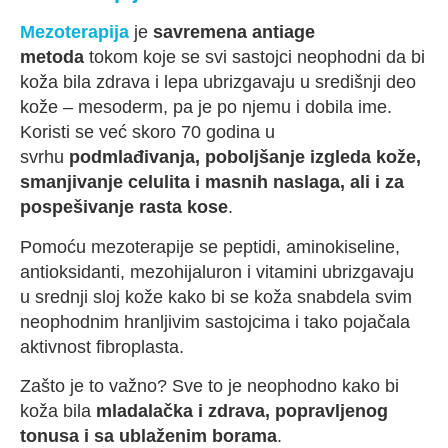
Mezoterapija
je
savremena antiage
metoda
tokom koje se svi sastojci neophodni da bi
koža bila zdrava i lepa ubrizgavaju u središnji deo
kože – mesoderm, pa je po njemu i dobila ime.
Koristi se već skoro 70 godina u
svrhu
podmlađivanja, poboljšanje izgleda kože,
smanjivanje celulita i masnih naslaga, ali i za
pospešivanje rasta kose
.
Pomoću mezoterapije se peptidi, aminokiseline,
antioksidanti, mezohijaluron i vitamini ubrizgavaju
u srednji sloj kože kako bi se koža snabdela svim
neophodnim hranljivim sastojcima i tako pojačala
aktivnost fibroplasta.
Zašto je to važno? Sve to je neophodno kako bi
koža bila
mladalačka i zdrava, popravljenog
tonusa i sa ublaženim borama
.