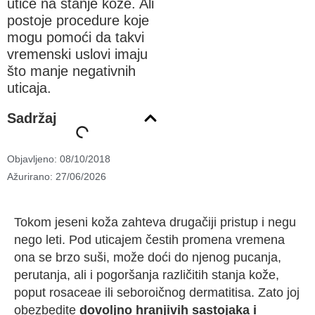
utiče na stanje kože. Ali
postoje procedure koje
mogu pomoći da takvi
vremenski uslovi imaju
što manje negativnih
uticaja.
Sadržaj
Objavljeno:
08/10/2018
Ažurirano: 27/06/2026
Tokom jeseni koža zahteva drugačiji pristup i negu
nego leti. Pod uticajem čestih promena vremena
ona se brzo suši, može doći do njenog pucanja,
perutanja, ali i pogoršanja različitih stanja kože,
poput rosaceae ili seboroičnog dermatitisa. Zato joj
obezbedite
dovoljno hranjivih sastojaka i