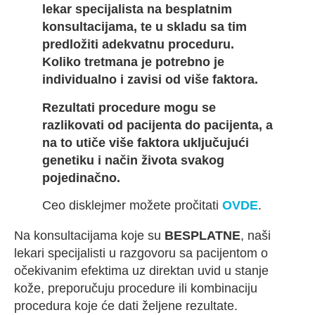
lekar specijalista na besplatnim
konsultacijama, te u skladu sa tim
predložiti adekvatnu proceduru.
Koliko tretmana je potrebno je
individualno i zavisi od više faktora.
Rezultati procedure mogu se
razlikovati od pacijenta do pacijenta, a
na to utiče više faktora uključujući
genetiku i način života svakog
pojedinačno.
Ceo disklejmer možete pročitati
OVDE
.
Na konsultacijama koje su
BESPLATNE
, naši
lekari specijalisti u razgovoru sa pacijentom o
očekivanim efektima uz direktan uvid u stanje
kože, preporučuju procedure ili kombinaciju
procedura koje će dati željene rezultate.