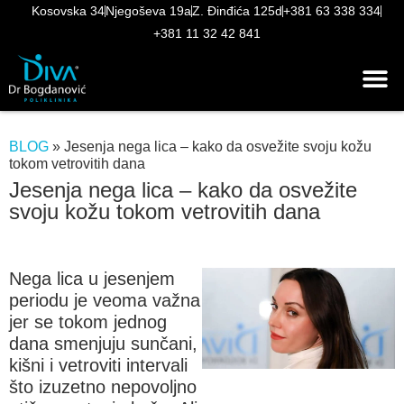
Kosovska 34
Njegoševa 19a
Z. Đinđića 125d
+381 63 338 334
+381 11 32 42 841
BLOG
»
Jesenja nega lica – kako da osvežite svoju kožu
tokom vetrovitih dana
Jesenja nega lica – kako da osvežite
svoju kožu tokom vetrovitih dana
Nega lica u jesenjem
periodu je veoma važna
jer se tokom jednog
dana smenjuju sunčani,
kišni i vetroviti intervali
što izuzetno nepovoljno