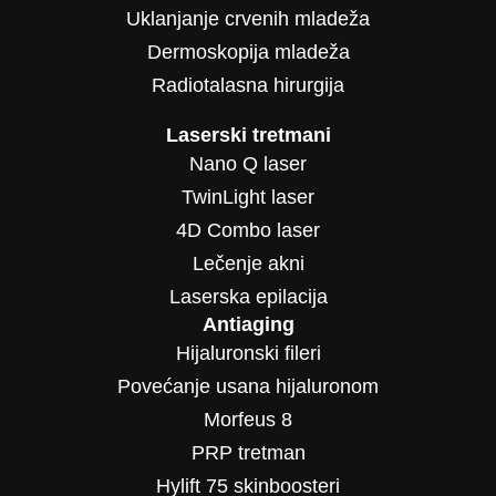
Uklanjanje crvenih mladeža
Dermoskopija mladeža
Radiotalasna hirurgija
Laserski tretmani
Nano Q laser
TwinLight laser
4D Combo laser
Lečenje akni
Laserska epilacija
Antiaging
Hijaluronski fileri
Povećanje usana hijaluronom
Morfeus 8
PRP tretman
Hylift 75 skinboosteri