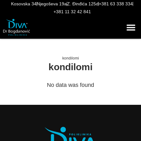
Kosovska 34
Njegoševa 19a
Z. Đinđića 125d
+381 63 338 334
+381 11 32 42 841
kondilomi
kondilomi
No data was found