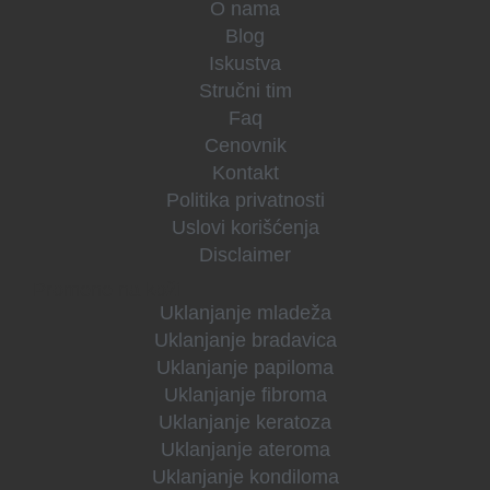
O nama
Blog
Iskustva
Stručni tim
Faq
Cenovnik
Kontakt
Politika privatnosti
Uslovi korišćenja
Disclaimer
Promene na koži
Uklanjanje mladeža
Uklanjanje bradavica
Uklanjanje papiloma
Uklanjanje fibroma
Uklanjanje keratoza
Uklanjanje ateroma
Uklanjanje kondiloma