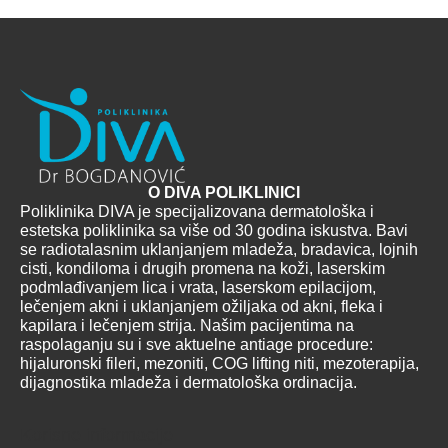
O DIVA POLIKLINICI
Poliklinika DIVA je specijalizovana dermatološka i
estetska poliklinika sa više od 30 godina iskustva. Bavi
se radiotalasnim uklanjanjem mladeža, bradavica, lojnih
cisti, kondiloma i drugih promena na koži, laserskim
podmlađivanjem lica i vrata, laserskom epilacijom,
lečenjem akni i uklanjanjem ožiljaka od akni, fleka i
kapilara i lečenjem strija. Našim pacijentima na
raspolaganju su i sve aktuelne antiage procedure:
hijaluronski fileri, mezoniti, COG lifting niti, mezoterapija,
dijagnostika mladeža i dermatološka ordinacija.
Korisne informacije