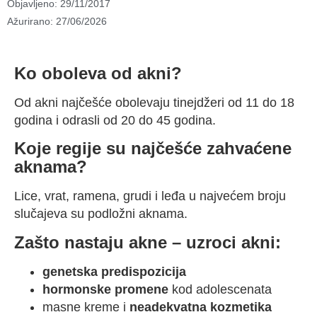
Objavljeno:
29/11/2017
Ažurirano: 27/06/2026
Ko oboleva od akni?
Od akni najčešće obolevaju tinejdžeri od 11 do 18
godina i odrasli od 20 do 45 godina.
Koje regije su najčešće zahvaćene
aknama?
Lice, vrat, ramena, grudi i leđa u najvećem broju
slučajeva su podložni aknama.
Zašto nastaju akne – uzroci akni:
genetska predispozicija
hormonske promene
kod adolescenata
masne kreme i
neadekvatna kozmetika