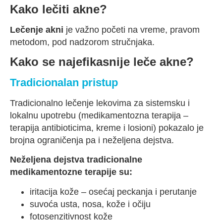
Kako lečiti akne?
Lečenje akni
je važno početi na vreme, pravom
metodom, pod nadzorom stručnjaka.
Kako se najefikasnije leče akne?
Tradicionalan pristup
Tradicionalno lečenje lekovima za sistemsku i
lokalnu upotrebu (medikamentozna terapija –
terapija antibioticima, kreme i losioni) pokazalo je
brojna ograničenja pa i neželjena dejstva.
Neželjena dejstva tradicionalne
medikamentozne terapije su:
iritacija kože – osećaj peckanja i perutanje
suvoća usta, nosa, kože i očiju
fotosenzitivnost kože