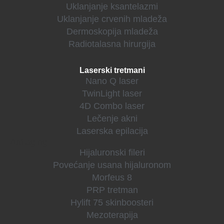
Uklanjanje ksantelazmi
Uklanjanje crvenih mladeža
Dermoskopija mladeža
Radiotalasna hirurgija
Laserski tretmani
Nano Q laser
TwinLight laser
4D Combo laser
Lečenje akni
Laserska epilacija
Antiaging
Hijaluronski fileri
Povećanje usana hijaluronom
Morfeus 8
PRP tretman
Hylift 75 skinboosteri
Mezoterapija