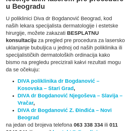
u Beogradu
U poliklinici Diva dr Bogdanović Beograd, kod
naših lekara specijalista dermatologije i estetske
hirurgije, možete zakazati
BESPLATNU
konsultaciju
za pregled pre procedura za lasersko
uklanjanje bubuljica u jednoj od naših poliklinika ili
specijalističkih dermatoloških ordinacija kako
bismo na pregledu precizirali kakvi rezultati mogu
da se očekuju:
DIVA poliklinika dr Bogdanović –
Kosovska – Stari Grad
,
DIVA dr Bogdanović Njegoševa – Slavija –
Vračar
,
DIVA dr Bogdanović Z. Đinđića – Novi
Beograd
na jedan od brojeva telefona
063 338 334
ili
011