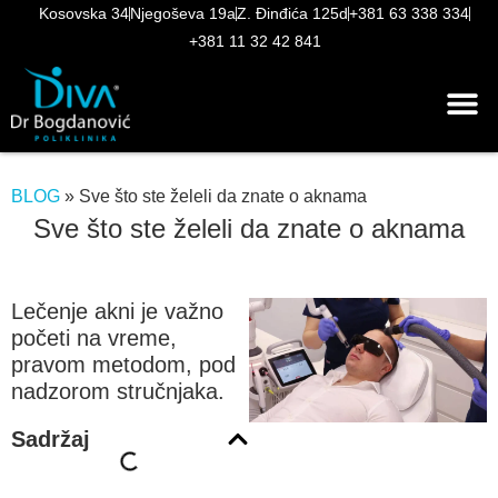
Kosovska 34
Njegoševa 19a
Z. Đinđića 125d
+381 63 338 334
+381 11 32 42 841
BLOG
»
Sve što ste želeli da znate o aknama
Sve što ste želeli da znate o aknama
Lečenje akni je važno
početi na vreme,
pravom metodom, pod
nadzorom stručnjaka.
Sadržaj