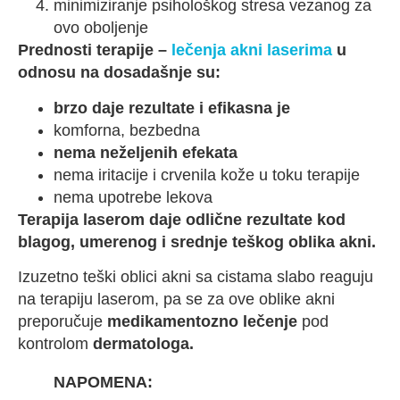
minimiziranje psihološkog stresa vezanog za
ovo oboljenje
Prednosti terapije –
lečenja akni laserima
u
odnosu na dosadašnje su:
brzo daje rezultate i efikasna je
komforna, bezbedna
nema neželjenih efekata
nema iritacije i crvenila kože u toku terapije
nema upotrebe lekova
Terapija laserom daje odlične rezultate kod
blagog, umerenog i srednje teškog oblika akni.
Izuzetno teški oblici akni sa cistama slabo reaguju
na terapiju laserom, pa se za ove oblike akni
preporučuje
medikamentozno lečenje
pod
kontrolom
dermatologa.
NAPOMENA: