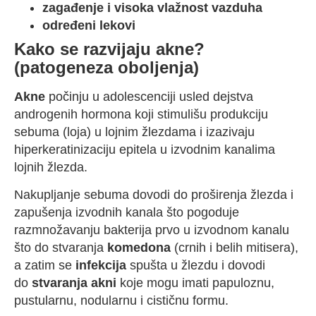
zagađenje i visoka vlažnost vazduha
određeni lekovi
Kako se razvijaju akne?
(patogeneza oboljenja)
Akne
počinju u adolescenciji usled dejstva
androgenih hormona koji stimulišu produkciju
sebuma (loja) u lojnim žlezdama i izazivaju
hiperkeratinizaciju epitela u izvodnim kanalima
lojnih žlezda.
Nakupljanje sebuma dovodi do proširenja žlezda i
zapušenja izvodnih kanala što pogoduje
razmnožavanju bakterija prvo u izvodnom kanalu
što do stvaranja
komedona
(crnih i belih mitisera),
a zatim se
infekcija
spušta u žlezdu i dovodi
do
stvaranja akni
koje mogu imati papuloznu,
pustularnu, nodularnu i cističnu formu.