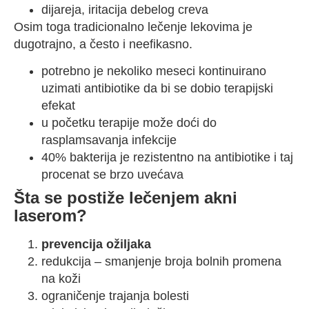
dijareja, iritacija debelog creva
Osim toga tradicionalno lečenje lekovima je
dugotrajno, a često i neefikasno.
potrebno je nekoliko meseci kontinuirano
uzimati antibiotike da bi se dobio terapijski
efekat
u početku terapije može doći do
rasplamsavanja infekcije
40% bakterija je rezistentno na antibiotike i taj
procenat se brzo uvećava
Šta se postiže lečenjem akni
laserom?
prevencija ožiljaka
redukcija – smanjenje broja bolnih promena
na koži
ograničenje trajanja bolesti