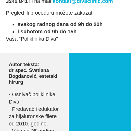
3242 841
ili na mail
kontakt@divaclinic.com
Pregled ili proceduru možete zakazati
svakog radnog dana od 9h do 20h
i subotom od 9h do 15h
.
Vaša “Poliklinika Diva”
Autor teksta:
dr spec. Svetlana
Bogdanović, estetski
hirurg
· Osnivač poliklinike
Diva
· Predavač i edukator
za hijaluronske filere
od 2010. godine.
· Više od 25 godina