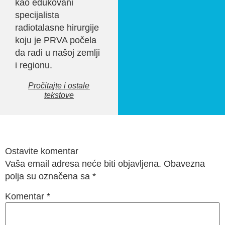
kao edukovani
specijalista
radiotalasne hirurgije
koju je PRVA počela
da radi u našoj zemlji
i regionu.
Pročitajte i ostale
tekstove
Ostavite komentar
Vaša email adresa neće biti objavljena. Obavezna
polja su označena sa
*
Komentar
*