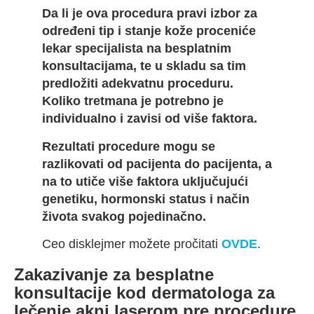
Da li je ova procedura pravi izbor za
određeni tip i stanje kože proceniće
lekar specijalista na besplatnim
konsultacijama, te u skladu sa tim
predložiti adekvatnu proceduru.
Koliko tretmana je potrebno je
individualno i zavisi od više faktora.
Rezultati procedure mogu se
razlikovati od pacijenta do pacijenta, a
na to utiče više faktora uključujući
genetiku, hormonski status i način
života svakog pojedinačno.
Ceo disklejmer možete pročitati
OVDE
.
Zakazivanje za besplatne
konsultacije kod dermatologa za
lečenje akni laserom pre procedure