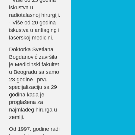
iskustva u
radiotalasnoj hirurgiji.
· Više od 20 godina
iskustva u antiaging i
laserskoj medicini.
Doktorka Svetlana
Bogdanović završila
je Medicinski fakultet
u Beogradu sa samo
23 godine i prvu
specijalizaciju sa 29
godina kada je
proglašena za
najmlađeg hirurga u
zemlji.
Od 1997. godine radi