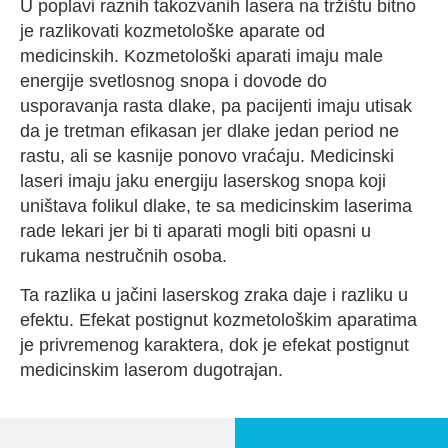
U poplavi raznih takozvanih lasera na tržištu bitno
je razlikovati kozmetološke aparate od
medicinskih. Kozmetološki aparati imaju male
energije svetlosnog snopa i dovode do
usporavanja rasta dlake, pa pacijenti imaju utisak
da je tretman efikasan jer dlake jedan period ne
rastu, ali se kasnije ponovo vraćaju. Medicinski
laseri imaju jaku energiju laserskog snopa koji
uništava folikul dlake, te sa medicinskim laserima
rade lekari jer bi ti aparati mogli biti opasni u
rukama nestručnih osoba.
Ta razlika u jačini laserskog zraka daje i razliku u
efektu. Efekat postignut kozmetološkim aparatima
je privremenog karaktera, dok je efekat postignut
medicinskim laserom dugotrajan.