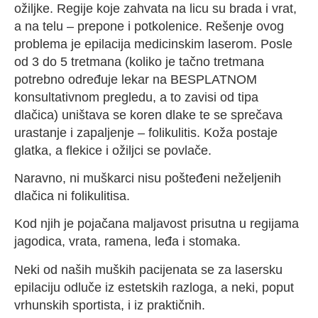
ožiljke. Regije koje zahvata na licu su brada i vrat,
a na telu – prepone i potkolenice. Rešenje ovog
problema je epilacija medicinskim laserom. Posle
od 3 do 5 tretmana (koliko je tačno tretmana
potrebno određuje lekar na BESPLATNOM
konsultativnom pregledu, a to zavisi od tipa
dlačica) uništava se koren dlake te se sprečava
urastanje i zapaljenje – folikulitis. Koža postaje
glatka, a flekice i ožiljci se povlače.
Naravno, ni muškarci nisu pošteđeni neželjenih
dlačica ni folikulitisa.
Kod njih je pojačana maljavost prisutna u regijama
jagodica, vrata, ramena, leđa i stomaka.
Neki od naših muških pacijenata se za lasersku
epilaciju odluče iz estetskih razloga, a neki, poput
vrhunskih sportista, i iz praktičnih.