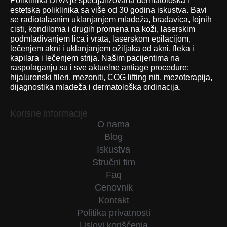
Poliklinika DIVA je specijalizovana dermatološka i
estetska poliklinika sa više od 30 godina iskustva. Bavi
se radiotalasnim uklanjanjem mladeža, bradavica, lojnih
cisti, kondiloma i drugih promena na koži, laserskim
podmlađivanjem lica i vrata, laserskom epilacijom,
lečenjem akni i uklanjanjem ožiljaka od akni, fleka i
kapilara i lečenjem strija. Našim pacijentima na
raspolaganju su i sve aktuelne antiage procedure:
hijaluronski fileri, mezoniti, COG lifting niti, mezoterapija,
dijagnostika mladeža i dermatološka ordinacija.
Korisne informacije
O nama
Blog
Iskustva
Stručni tim
Faq
Cenovnik
Kontakt
Politika privatnosti
Uslovi korišćenja