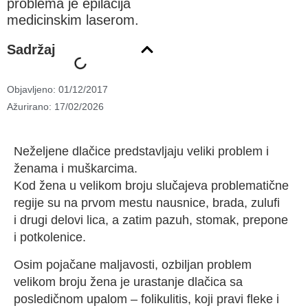
problema je epilacija
medicinskim laserom.
Sadržaj
Objavljeno:
01/12/2017
Ažurirano: 17/02/2026
Neželjene dlačice predstavljaju veliki problem i
ženama i muškarcima.
Kod žena u velikom broju slučajeva problematične
regije su na prvom mestu nausnice, brada, zulufi
i drugi delovi lica, a zatim pazuh, stomak, prepone
i potkolenice.
Osim pojačane maljavosti, ozbiljan problem
velikom broju žena je urastanje dlačica sa
posledičnom upalom – folikulitis, koji pravi fleke i