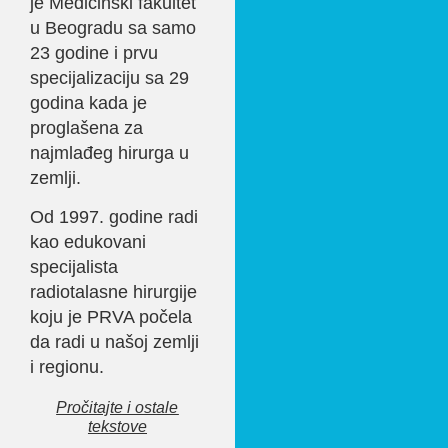
je Medicinski fakultet
u Beogradu sa samo
23 godine i prvu
specijalizaciju sa 29
godina kada je
proglašena za
najmlađeg hirurga u
zemlji.
Od 1997. godine radi
kao edukovani
specijalista
radiotalasne hirurgije
koju je PRVA počela
da radi u našoj zemlji
i regionu.
Pročitajte i ostale
tekstove