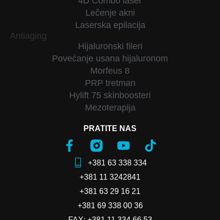
4D Combo laser
Lečenje akni
Laserska epilacija
Antiaging
Hijaluronski fileri
Povećanje usana hijaluronom
Morfeus 8
PRP tretman
Hylift 75 skinboosteri
Mezoterapija
PRATITE NAS
+381 63 338 334
+381 11 3242841
+381 63 29 16 21
+381 69 338 00 36
FAX: +381 11 334 66 53