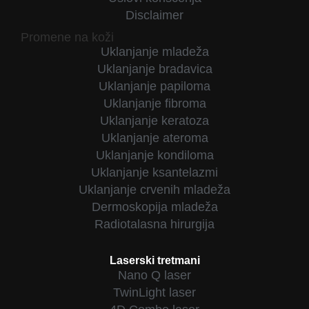
Disclaimer
Promene na koži
Uklanjanje mladeža
Uklanjanje bradavica
Uklanjanje papiloma
Uklanjanje fibroma
Uklanjanje keratoza
Uklanjanje ateroma
Uklanjanje kondiloma
Uklanjanje ksantelazmi
Uklanjanje crvenih mladeža
Dermoskopija mladeža
Radiotalasna hirurgija
Laserski tretmani
Nano Q laser
TwinLight laser