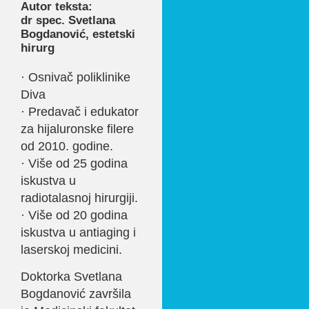
Autor teksta:
dr spec. Svetlana
Bogdanović, estetski
hirurg
· Osnivač poliklinike
Diva
· Predavač i edukator
za hijaluronske filere
od 2010. godine.
· Više od 25 godina
iskustva u
radiotalasnoj hirurgiji.
· Više od 20 godina
iskustva u antiaging i
laserskoj medicini.
Doktorka Svetlana
Bogdanović završila