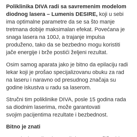
Poliklinika DIVA radi sa savremenim modelom
diodnog lasera – Lumenis DESIRE,
koji u sebi
ima optimalne parametre da se sa što manje
tretmana dobije maksimalan efekat. Povećana je
snaga lasera na 100J, a trajanje impulsa
produženo, tako da se bezbedno mogu koristiti
jače energije i brže postići željeni rezultat.
Osim samog aparata jako je bitno da epilaciju radi
lekar koji je prošao specijalizovanu obuku za rad
na laseru i naravno od presudnog značaja su
godine iskustva u radu sa laserom.
Stručni tim poliklinike DIVA, posle 15 godina rada
sa diodnim laserima, može garantovati
svojim pacijentima rezultate i bezbednost.
Bitno je znati