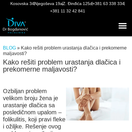
Kosovska 34
Njegoševa 19a
Z. Đinđića 125d
+381 63 338 334
+381 11 32 42 841
BLOG
»
Kako rešiti problem urastanja dlačica i prekomerne
maljavosti?
Kako rešiti problem urastanja dlačica i
prekomerne maljavosti?
Ozbiljan problem
velikom broju žena je
urastanje dlačica sa
posledičnom upalom –
folikulitis, koji pravi fleke
i ožiljke. Rešenje ovog