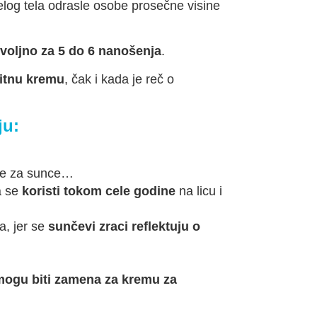
celog tela odrasle osobe prosečne visine
voljno za 5 do 6 nanošenja
.
titnu kremu
, čak i kada je reč o
ju:
re za sunce…
a se
koristi tokom cele godine
na licu i
a, jer se
sunčevi zraci reflektuju o
mogu biti zamena za kremu za