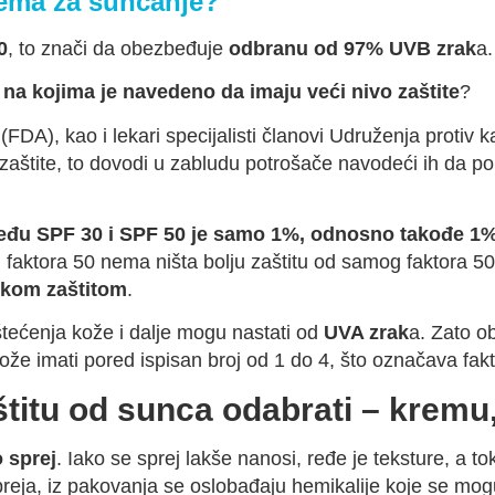
krema za sunčanje?
0
, to znači da obezbeđuje
odbranu od 97% UVB zrak
a
na kojima je navedeno da imaju veći nivo zaštite
?
(FDA), kao i lekari specijalisti članovi Udruženja protiv
aštite, to dovodi u zabludu potrošače navodeći ih da pomi
među SPF 30 i SPF 50 je samo 1%, odnosno takođe 1
 od faktora 50 nema ništa bolju zaštitu od samog faktora
okom zaštitom
.
štećenja kože i dalje mogu nastati od
UVA zrak
a. Zato o
ože imati pored ispisan broj od 1 do 4, što označava fakt
titu od sunca odabrati – kremu, 
 sprej
. Iako se sprej lakše nanosi, ređe je teksture, a 
preja, iz pakovanja se oslobađaju hemikalije koje se mogu