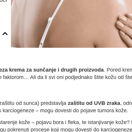
peza krema za sunčanje i drugih proizvoda
. Pored krem
im faktorom… Ali da li svi oni podjednako štite kožu od š
zaštitu od sunca) predstavlja
zaštitu od UVB zraka
, od
s karciogeneze – mogu dovesti do pojave tumora kože.
starenje kože – pojavu bora i fleka, te istanjivanje kože? 
u pokrenuti procese koji mogu dovesti do karciogeneze, 