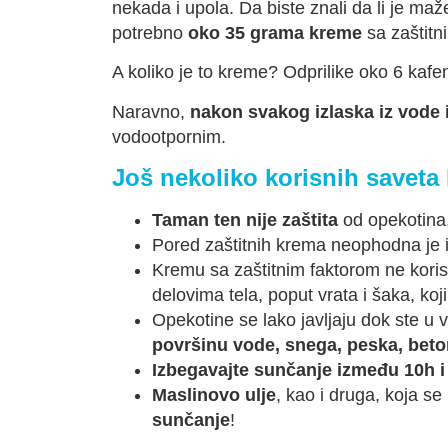
nekada i upola. Da biste znali da li je ma
potrebno
oko 35 grama kreme
sa zaštitn
A koliko je to kreme? Odprilike oko 6 kafe
Naravno,
nakon svakog izlaska iz vode 
vodootpornim.
Još nekoliko korisnih saveta 
Taman ten nije zaštita
od opekotina,
Pored zaštitnih krema neophodna je 
Kremu sa zaštitnim faktorom ne koris
delovima tela, poput vrata i šaka, koj
Opekotine se lako javljaju dok ste u v
površinu vode, snega, peska, beton
Izbegavajte sunčanje između 10h i
Maslinovo ulje
, kao i druga, koja se
sunčanje
!