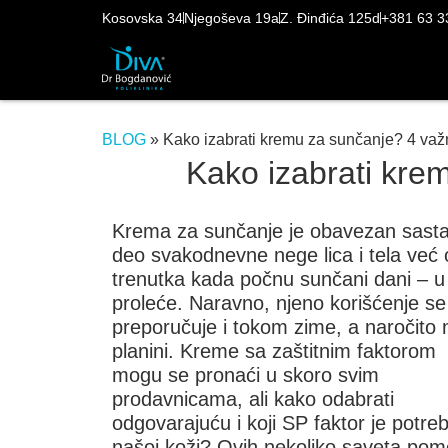
Kosovska 34
Njegoševa 19a
Z. Đinđića 125d
+381 63 3
BLOG
»
Kako izabrati kremu za sunčanje? 4 važn
Kako izabrati krem
Krema za sunčanje je obavezan sasta
deo svakodnevne nege lica i tela već 
trenutka kada počnu sunčani dani – u
proleće. Naravno, njeno korišćenje se
preporučuje i tokom zime, a naročito 
planini. Kreme sa zaštitnim faktorom
mogu se pronaći u skoro svim
prodavnicama, ali kako odabrati
odgovarajuću i koji SP faktor je potre
našoj koži? Ovih nekoliko saveta pom