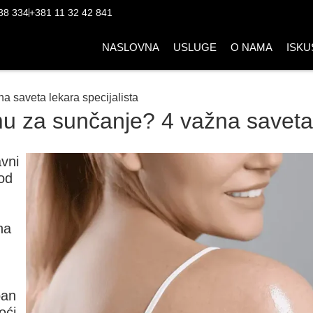
38 334
+381 11 32 42 841
NASLOVNA
USLUGE
O NAMA
ISKU
a saveta lekara specijalista
u za sunčanje? 4 važna saveta 
vni
od
na
ban
oći