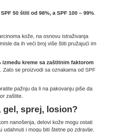
.
SPF 50 štiti od 98%, a SPF 100 – 99%
.
 karcinoma kože, na osnovu istraživanja
sle da ih veći broj više štiti pružajući im
% između kreme sa zaštitnim faktorom
 50. Zato se proizvodi sa oznakama od SPF
bratite pažnju da li na pakovanju piše da
or zaštite.
gel, sprej, losion?
tokom nanošenja, delovi kože mogu ostati
 udahnuti i mogu biti štetne po zdravlje.