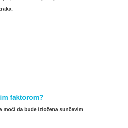
zraka
.
nim faktorom?
a moći da bude izložena sunčevim