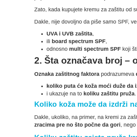
Zato, kada kupujete kremu za zaštitu od su
Dakle, nije dovoljno da piše samo SPF, već
UVA i UVB zaštita
,
ili
board spectrum SPF
,
odnosno
multi spectrum SPF
koji š
2. Šta označava broj –
Oznaka zaštitnog faktora
podrazumeva
koliko puta će koža moći duže da 
i ukazuje na to
koliku zaštitu pruža
.
Koliko koža može da izdrži n
Dakle, ukoliko, na primer, na kremi za zaš
zracima pre no što počne da gori
, nego