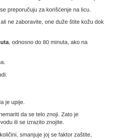
e preporučuju za korišćenje na licu.
 ali ne zaboravite, one duže štite kožu dok
nuta
, odnosno do 80 minuta, ako na
ma.
di.
 je upije.
mariti da se telo znoji. Zato je
vodu ili se izrazito znojite.
ičini, smanjuje joj se faktor zaštite,