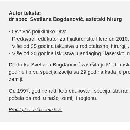
Autor teksta:
dr spec. Svetlana Bogdanović, estetski hirurg
· Osnivač poliklinike Diva
· Predavač i edukator za hijaluronske filere od 2010.
· Više od 25 godina iskustva u radiotalasnoj hirurgiji.
· Više od 20 godina iskustva u antiaging i laserskoj m
Doktorka Svetlana Bogdanović završila je Medicinsk
godine i prvu specijalizaciju sa 29 godina kada je p
zemlji.
Od 1997. godine radi kao edukovani specijalista radi
počela da radi u našoj zemlji i regionu.
Pročitajte i ostale tekstove