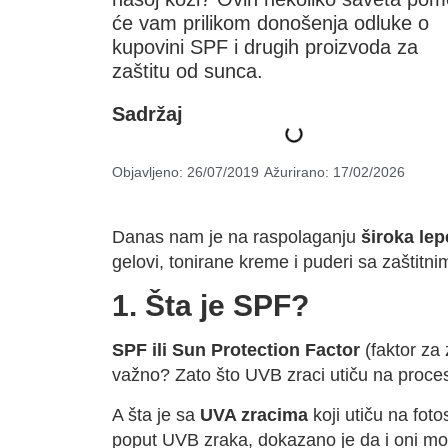
će vam prilikom donošenja odluke o
kupovini SPF i drugih proizvoda za
zaštitu od sunca.
Sadržaj
Objavljeno:
26/07/2019
Ažurirano: 17/02/2026
Danas nam je na raspolaganju
široka le
gelovi, tonirane kreme i puderi sa zaštitn
1. Šta je SPF?
SPF ili Sun Protection Factor
(faktor za 
važno? Zato što UVB zraci utiču na proce
A šta je sa
UVA zracima
koji utiču na foto
poput UVB zraka, dokazano je da i oni mog