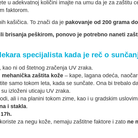
žete u adekvatnoj količini imajte na umu da je za zaštitu 
im faktorom.
nih kašičica. To znači da je
pakovanje od 200 grama do
ili brisanja peškirom, ponovo je potrebno naneti zaš
lekara specijalista kada je reč o sunčan
 kao ni od štetnog zračenja UV zraka.
i
mehanička zaštita kože
– kape, lagana odeća, naoča
tite samo tokom leta, kada se sunčate. Ona bi trebalo d
i su izloženi uticaju UV zraka.
odi, ali i na planini tokom zime, kao i u gradskim uslovim
a i stakla
.
 17h.
 koriste za negu kože, nemaju zaštitne faktore i zato
ne 