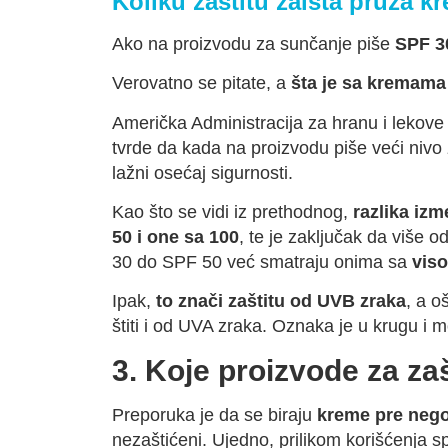
Koliku zaštitu zaista pruža 
Ako na proizvodu za sunčanje piše
SPF 3
Verovatno se pitate, a
šta je sa kremama 
Američka Administracija za hranu i lekove 
tvrde da kada na proizvodu piše veći nivo z
lažni osećaj sigurnosti.
Kao što se vidi iz prethodnog,
razlika iz
50 i one sa 100
, te je zaključak da više
30 do SPF 50 već smatraju onima sa
vis
Ipak,
to znači zaštitu od UVB zraka
, a o
štiti i od UVA zraka. Oznaka je u krugu i m
3. Koje proizvode za zaš
Preporuka je da se biraju
kreme pre nego
nezaštićeni. Ujedno, prilikom korišćenja s