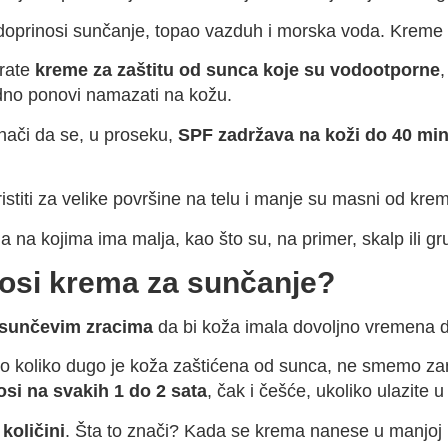
oprinosi sunčanje, topao vazduh i morska voda. Kreme s
irate
kreme za zaštitu od sunca koje su vodootporne
,
hodno ponovi namazati na kožu.
ači da se, u proseku,
SPF zadržava na koži do 40 mi
stiti za velike površine na telu i manje su masni od kre
a na kojima ima malja, kao što su, na primer, skalp ili gru
nosi krema za sunčanje?
a sunčevim zracima
da bi koža imala dovoljno vremena da
to koliko dugo je koža zaštićena od sunca, ne smemo zane
si na svakih 1 do 2 sata
, čak i češće, ukoliko ulazite u 
količini
. Šta to znači? Kada se krema nanese u manjoj kol