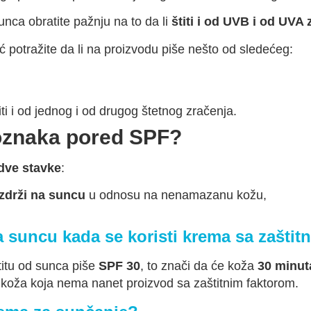
nca obratite pažnju na to da li
štiti i od UVB i od UVA 
 potražite da li na proizvodu piše nešto od sledećeg:
titi i od jednog i od drugog štetnog zračenja.
 oznaka pored SPF?
dve stavke
:
izdrži na suncu
u odnosu na nenamazanu kožu,
a suncu kada se koristi krema sa zaštit
titu od sunca piše
SPF 30
, to znači da će koža
30 minut
 koža koja nema nanet proizvod sa zaštitnim faktorom.