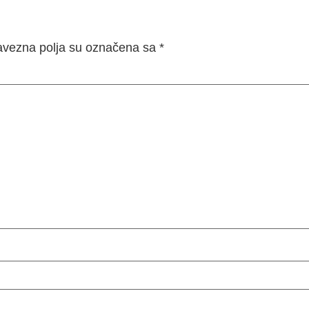
bavezna polja su označena sa
*