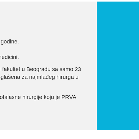
 godine.
edicini.
i fakultet u Beogradu sa samo 23
roglašena za najmlađeg hirurga u
otalasne hirurgije koju je PRVA