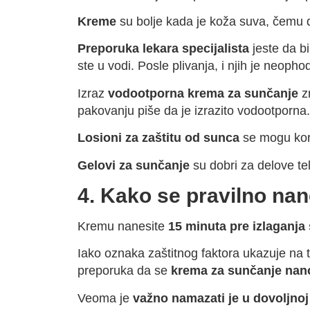
Kreme
su bolje kada je koža suva, čemu d
Preporuka lekara specijalista
jeste da b
ste u vodi. Posle plivanja, i njih je neop
Izraz
vodootporna krema za sunčanje
zn
pakovanju piše da je izrazito vodootporna.
Losioni za zaštitu od sunca
se mogu kori
Gelovi za sunčanje
su dobri za delove tel
4. Kako se pravilno na
Kremu nanesite
15 minuta pre izlaganj
Iako oznaka zaštitnog faktora ukazuje na 
preporuka da se
krema za sunčanje nano
Veoma je
važno namazati je u dovoljnoj 