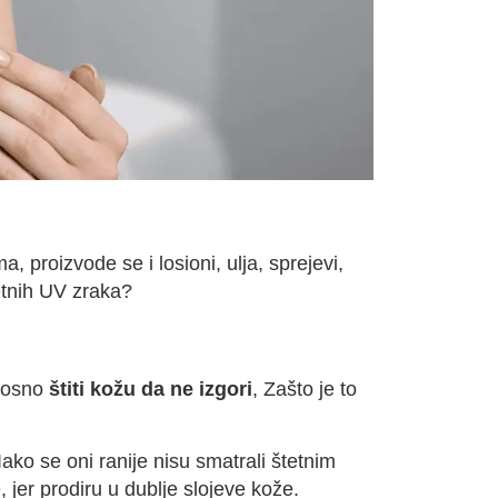
a, proizvode se i losioni, ulja, sprejevi,
tetnih UV zraka?
nosno
štiti kožu da ne izgori
, Zašto je to
Iako se oni ranije nisu smatrali štetnim
jer prodiru u dublje slojeve kože.