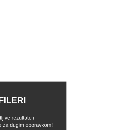
FILERI
ljive rezultate i
be za dugim oporavkom!