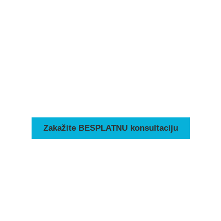
Besplatnu konsultaciju
Možete nas kontaktirati pozivom ili
Whatsappom/Viberom
+381 63 338 334
+381 11 32 42 841
Možete nas kontaktirati pozivom ili
Whatsappom/Viberom
Zakažite BESPLATNU konsultaciju