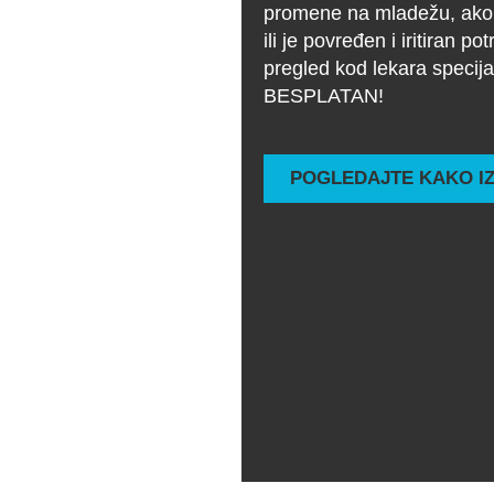
promene na mladežu, ako m
ili je povređen i iritiran po
pregled kod lekara specijal
BESPLATAN!
POGLEDAJTE KAKO I