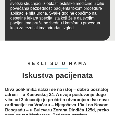
svetski stručnjaci iz oblasti estetske medicine u cilju
povećanja bezbednosti pacijenta tokom procedure
aplikacije hijalurona. Svake godine obučimo na
desetine lekara specijalista koji žele da svojim
pacijentima pruže bezbednu i komfornu proceduru
koja za rezultat ima prirodan izgled.
REKLI SU O NAMA
Iskustva pacijenata
Diva poliklinika
nalazi se na istoj – dobro poznatoj
adresi –
u Kosovskoj 34
. A svoje poslovanje dugo
više od 3 decenije je proširila otvaranjem dve nove
ordinacije:
na Vračaru – Njegoševa 19a
i
na Novom
Beogradu – u Bulevaru Zorana Đinđića 125d
, preko