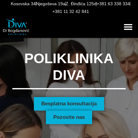
Kosovska 34
Njegoševa 19a
Z. Đinđića 125d
+381 63 338 334
+381 11 32 42 841
POLIKLINIKA
DIVA
Besplatna konsultacija
Pozovite nas