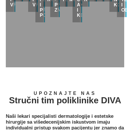
VRATA
VRATA
I
PREKOMERNOG
AKNI
KOŽI
I
PROŠIRENIH
ZNOJENJA
I
OB
PORA
KELOIDI
UPOZNAJTE NAS
Stručni tim poliklinike DIVA
Naši lekari specijalisti dermatologije i estetske
hirurgije sa višedecenijskim iskustvom imaju
individualni pristup svakom pacijentu jer znamo da