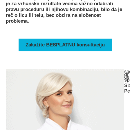
je za vrhunske rezultate veoma važno odabrati
pravu proceduru ili njihovu kombinaciju, bilo da je
reč o licu ili telu, bez obzira na složenost
problema.
Zakažite BESPLATNU konsultaciju
spe
dr
de
sp
Sl
Pe