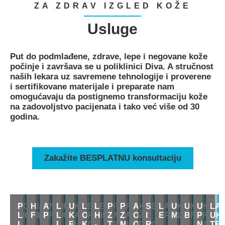
ZA ZDRAV IZGLED KOŽE
Usluge
Put do podmlađene, zdrave, lepe i negovane kože
počinje i završava se u poliklinici Diva. A stručnost
naših lekara uz savremene tehnologije i proverene
i sertifikovane materijale i preparate nam
omogućavaju da postignemo transformaciju kože
na zadovoljstvo pacijenata i tako već više od 30
godina.
Zakažite BESPLATNU konsultaciju
PODMLAĐIVANJE
HIJALURONSKI
ANTIAGE
LIFTING
UKLANJANJE
LEČENJE
LEČENJE
PROCEDURE
PROCEDURE
AKNE,
SEBOREJA
LASERSKA
UKLANJANJ
UKLANJA
UKLAN
LA
LICA
FILERI
PROCEDURE
LICA
KAPILARA,
OPADANJA
HIPERHIDROZE
ZA
ZA
OŽILJCI
I
EPILACIJA
MLADEŽA
BRADAVI
PROM
UK
I
I
FLEKA
KOSE
-
TELO
MUŠKARCE
OD
ROZACEA
NA
TE