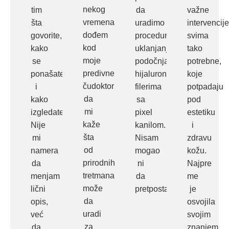
nekog
tim
da
važne
vremena
šta
uradimo
intervencije
dođem
govorite,
proceduru
svima
kod
kako
uklanjanja
tako
moje
se
podočnjaka
potrebne,
predivne
ponašate
hijaluronskim
koje
čudoktorke
i
filerima
potpadaju
da
kako
sa
pod
mi
izgledate.
pixel
estetiku
kaže
Nije
kanilom.
i
šta
mi
Nisam
zdravu
od
namera
mogao
kožu.
prirodnih
da
ni
Najpre
tretmana
menjam
da
me
može
lični
pretpostavim…
je
da
opis,
osvojila
uradi
već
svojim
za
da
znanjem…