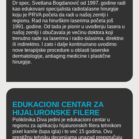
Dr spec. Svetlana Bogdanović od 1997. godine radi
kao edukovani specijalista radiotalasne hirurgije
koju je PRVA počela da radi u našoj zemlji i
regionu. Rad na hirurškim laserima počela još
1991. godine. Od tada je pionir u uvođenju lasera u
našoj zemlji i obučavala je većinu doktora koji
trenutno rade sa laserima i radio-talasima, direktno
ili indirektno. I zato i dalje kontinuirano uvodimo
nove terapijske procedure u oblasti laserske
dermatologije, antiaging medicine i plastične
hirurgije.
EDUKACIONI CENTAR ZA
HIJALURONSKE FILERE
Poliklinika Diva jedini je edukacioni centar u
regionu za aplikaciju hijaluronskih filera tehnikom
pixel kanile (tupa igla) i to već 15 godina. Ovu
prestižnu tehniku decenijama unazad preporučuju