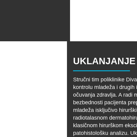
UKLANJANJE
Stručni tim poliklinike Di
kontrolu mladeža i drugih i
očuvanja zdravlja. A radi
bezbednosti pacijenta pre
mladeža isključivo hirurš
radiotalasnom dermatohiru
klasičnom hirurškom eks
patohistološku analizu. Uk