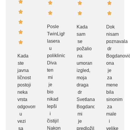
Posle
Kada
Dok
TwinLight
sam
nisam
lasera
se
poznavala
u
požalio
dr
poliklinici
Kada
na
Bogdanovi
Diva
ste
umoran
ona
ten
javna
izgled,
je
mi
ličnost
moja
za
je
postoji
draga
mene
bio
neka
dr
bila
nikad
vrsta
Svetlana
sinonim
lepši
odgovornosti
Bogdanović
za
i
u
mi
male
čistiji!
vezi
je
i
Nakon
sa
predložila
velike