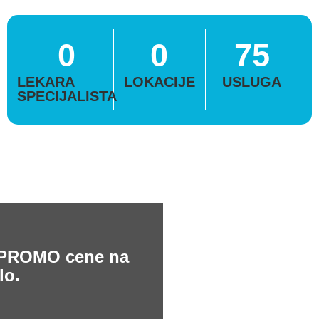
0
0
75
LEKARA
LOKACIJE
USLUGA
SPECIJALISTA
e PROMO cene na
lo.