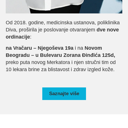
Od 2018. godine, medicinska ustanova, poliklinika
Diva, proširila je poslovanje otvaranjem
dve nove
ordinacije
:
na Vračaru – Njegoševa 19a
i na
Novom
Beogradu – u Bulevaru Zorana Đinđića 125d,
preko puta novog Merkatora i njen stručni tim od
10 lekara brine za blistavost i zdrav izgled kože.
Saznajte više