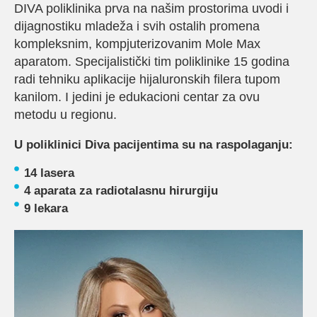
DIVA poliklinika prva na našim prostorima uvodi i
dijagnostiku mladeža i svih ostalih promena
kompleksnim, kompjuterizovanim Mole Max
aparatom. Specijalistički tim poliklinike 15 godina
radi tehniku aplikacije hijaluronskih filera tupom
kanilom. I jedini je edukacioni centar za ovu
metodu u regionu.
U poliklinici Diva pacijentima su na raspolaganju:
14 lasera
4 aparata za radiotalasnu hirurgiju
9 lekara