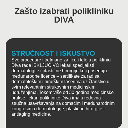
Zašto izabrati polikliniku
DIVA
STRUČNOST I ISKUSTVO
Sve procedure i tretmane za lice i telo u poliklinici
Diva rade ISKLJUČIVO lekari specijalisti
dermatologije i plastične hirurgije koji poseduju
međunarodne licence – sertifikate za rad sa
dermatološkim i hirurškim laserima uz članstvo u
svim relevantnim strukovnim medicinskim
udruženjima. Tokom više od 30 godina medicinske
prakse, lekari poliklinike Diva imaju redovna
stručna usavršavanja na domaćim i međunarodnim
kongresima dermatologije, plastične hirurgije i
antiaging medicine.