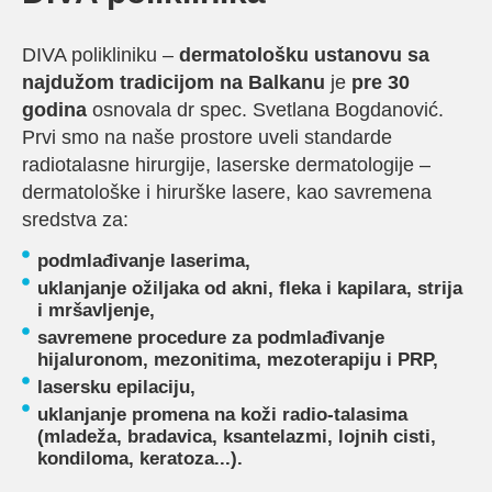
DIVA polikliniku –
dermatološku ustanovu sa
najdužom tradicijom na Balkanu
je
pre 30
godina
osnovala dr spec. Svetlana Bogdanović.
Prvi smo na naše prostore uveli standarde
radiotalasne hirurgije, laserske dermatologije –
dermatološke i hirurške lasere, kao savremena
sredstva za:
podmlađivanje laserima,
uklanjanje ožiljaka od akni, fleka i kapilara, strija
i mršavljenje,
savremene procedure za podmlađivanje
hijaluronom, mezonitima, mezoterapiju i PRP,
lasersku epilaciju,
uklanjanje promena na koži radio-talasima
(mladeža, bradavica, ksantelazmi, lojnih cisti,
kondiloma, keratoza...).