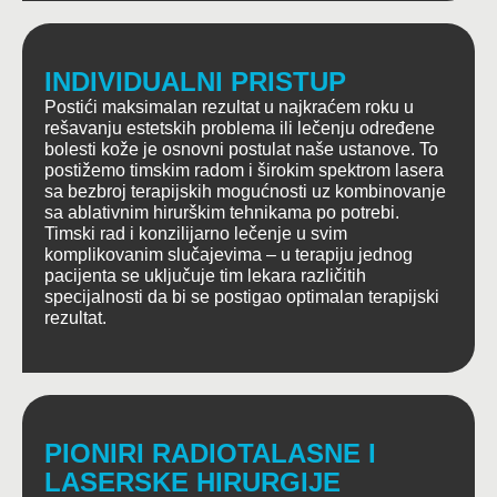
INDIVIDUALNI PRISTUP
Postići maksimalan rezultat u najkraćem roku u
rešavanju estetskih problema ili lečenju određene
bolesti kože je osnovni postulat naše ustanove. To
postižemo timskim radom i širokim spektrom lasera
sa bezbroj terapijskih mogućnosti uz kombinovanje
sa ablativnim hirurškim tehnikama po potrebi.
Timski rad i konzilijarno lečenje u svim
komplikovanim slučajevima – u terapiju jednog
pacijenta se uključuje tim lekara različitih
specijalnosti da bi se postigao optimalan terapijski
rezultat.
PIONIRI RADIOTALASNE I
LASERSKE HIRURGIJE