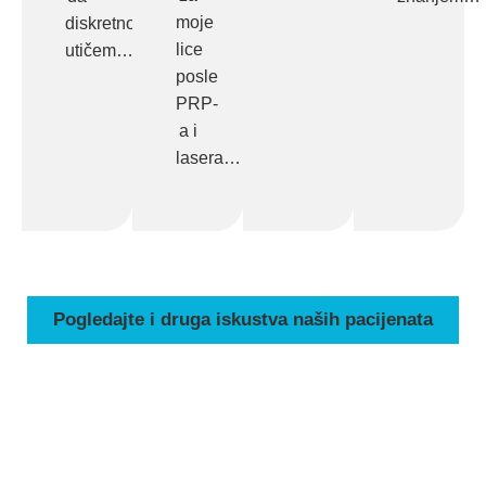
moje
diskretno
lice
utičem…
posle
PRP-
a i
lasera…
Pogledajte i druga iskustva naših pacijenata
ZAKAŽITE