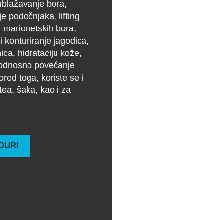
 ublažavanje bora,
e podočnjaka, lifting
 i marionetskih bora,
 i konturiranje jagodica,
ica, hidrataciju kože,
e, odnosno povećanje
ored toga, koriste se i
tea, šaka, kao i za
DURI