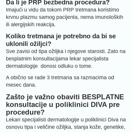
Da li je PRP bezbedna procedura?
Imajući u vidu da tokom PRP tretmana koristimo
krvnu plazmu samog pacijenta, nema imunoloških
ili alergijskih reakcija.
Koliko tretmana je potrebno da bi se
uklonili ožiljci?
Sve zavisi od tipa ožiljka i njegove starosti. Zato na
besplatnim konsultacijama lekar specijalista
dermatologije donosi odluku o tome.
A obično se rade 3 tretmana sa razmacima od
mesec dana.
Zašto je važno obaviti BESPLATNE
konsultacije u poliklinici DIVA pre
procedure?
Lekari specijalisti dermatologije u poliklinici Diva na
osnovu tipa i veličine ožiljka, stanja kože, genetike,