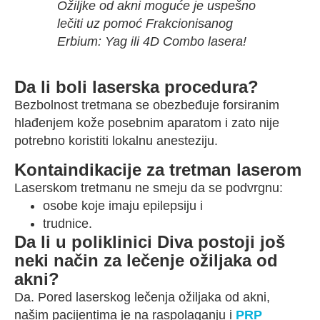
Ožiljke od akni moguće je uspešno
lečiti uz pomoć Frakcionisanog
Erbium: Yag ili 4D Combo lasera!
Da li boli laserska procedura?
Bezbolnost tretmana se obezbeđuje forsiranim
hlađenjem kože posebnim aparatom i zato nije
potrebno koristiti lokalnu anesteziju.
Kontaindikacije za tretman laserom
Laserskom tretmanu ne smeju da se podvrgnu:
osobe koje imaju epilepsiju i
trudnice.
Da li u poliklinici Diva postoji još
neki način za lečenje ožiljaka od
akni?
Da. Pored laserskog lečenja ožiljaka od akni,
našim pacijentima je na raspolaganju i
PRP