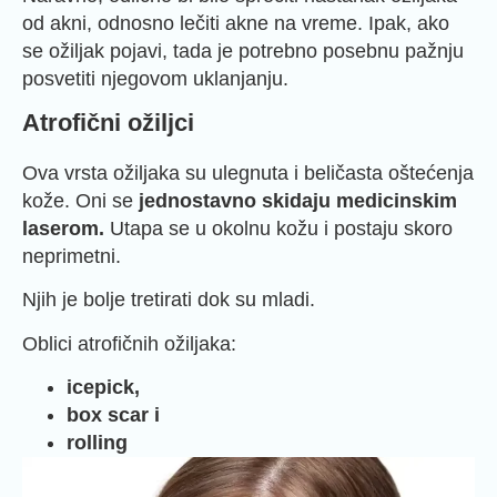
od akni, odnosno lečiti akne na vreme. Ipak, ako
se ožiljak pojavi, tada je potrebno posebnu pažnju
posvetiti njegovom uklanjanju.
Atrofični ožiljci
Ova vrsta ožiljaka su ulegnuta i beličasta oštećenja
kože. Oni se
jednostavno skidaju medicinskim
laserom.
Utapa se u okolnu kožu i postaju skoro
neprimetni.
Njih je bolje tretirati dok su mladi.
Oblici atrofičnih ožiljaka:
icepick,
box scar i
rolling