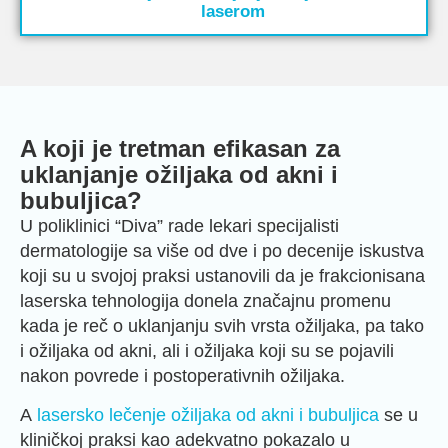
laserom
A koji je tretman efikasan za
uklanjanje ožiljaka od akni i
bubuljica?
U poliklinici “Diva” rade lekari specijalisti
dermatologije sa više od dve i po decenije iskustva
koji su u svojoj praksi ustanovili da je frakcionisana
laserska tehnologija donela značajnu promenu
kada je reč o uklanjanju svih vrsta ožiljaka, pa tako
i ožiljaka od akni, ali i ožiljaka koji su se pojavili
nakon povrede i postoperativnih ožiljaka.
A
lasersko lečenje ožiljaka od akni i bubuljica
se u
kliničkoj praksi kao adekvatno pokazalo u