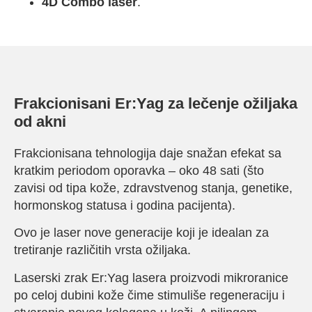
4D Combo laser
.
Frakcionisani Er:Yag za lečenje ožiljaka
od akni
Frakcionisana tehnologija daje snažan efekat sa
kratkim periodom oporavka – oko 48 sati (što
zavisi od tipa kože, zdravstvenog stanja, genetike,
hormonskog statusa i godina pacijenta).
Ovo je laser nove generacije koji je idealan za
tretiranje različitih vrsta ožiljaka.
Laserski zrak Er:Yag lasera proizvodi mikroranice
po celoj dubini kože čime stimuliše regeneraciju i