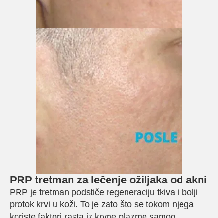
PRP tretman za lečenje ožiljaka od akni
PRP je tretman podstiče regeneraciju tkiva i bolji
protok krvi u koži. To je zato što se tokom njega
koriste faktori rasta iz krvne plazme samog