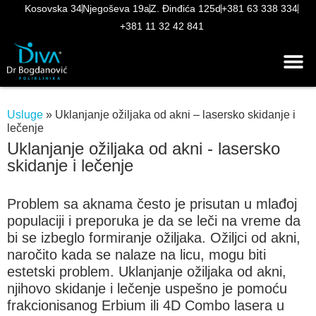
Kosovska 34
Njegoševa 19a
Z. Đinđića 125d
+381 63 338 334
+381 11 32 42 841
Usluge
»
Uklanjanje ožiljaka od akni – lasersko skidanje i
lečenje
Uklanjanje ožiljaka od akni - lasersko
skidanje i lečenje
Problem sa aknama često je prisutan u mlađoj
populaciji i preporuka je da se leči na vreme da
bi se izbeglo formiranje ožiljaka. Ožiljci od akni,
naročito kada se nalaze na licu, mogu biti
estetski problem. Uklanjanje ožiljaka od akni,
njihovo skidanje i lečenje uspešno je pomoću
frakcionisanog Erbium ili 4D Combo lasera u