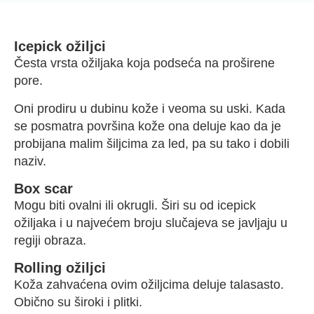
Icepick ožiljci
Česta vrsta ožiljaka koja podseća na proširene
pore.
Oni prodiru u dubinu kože i veoma su uski. Kada
se posmatra površina kože ona deluje kao da je
probijana malim šiljcima za led, pa su tako i dobili
naziv.
Box scar
Mogu biti ovalni ili okrugli. Širi su od icepick
ožiljaka i u najvećem broju slučajeva se javljaju u
regiji obraza.
Rolling ožiljci
Koža zahvaćena ovim ožiljcima deluje talasasto.
Obično su široki i plitki.