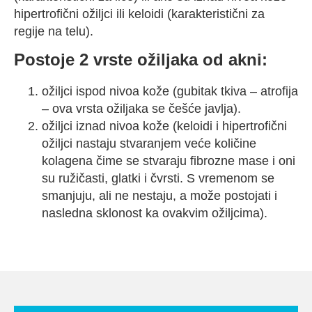
hipertrofični ožiljci ili keloidi (karakteristični za
regije na telu).
Postoje 2 vrste ožiljaka od akni:
ožiljci ispod nivoa kože (gubitak tkiva – atrofija
– ova vrsta ožiljaka se češće javlja).
ožiljci iznad nivoa kože (keloidi i hipertrofični
ožiljci nastaju stvaranjem veće količine
kolagena čime se stvaraju fibrozne mase i oni
su ružičasti, glatki i čvrsti. S vremenom se
smanjuju, ali ne nestaju, a može postojati i
nasledna sklonost ka ovakvim ožiljcima).