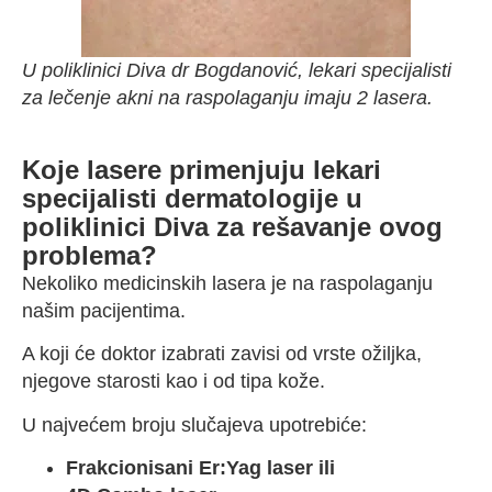
U poliklinici Diva dr Bogdanović, lekari specijalisti
za lečenje akni na raspolaganju imaju 2 lasera.
Koje lasere primenjuju lekari
specijalisti dermatologije u
poliklinici Diva za rešavanje ovog
problema?
Nekoliko medicinskih lasera je na raspolaganju
našim pacijentima.
A koji će doktor izabrati zavisi od vrste ožiljka,
njegove starosti kao i od tipa kože.
U najvećem broju slučajeva upotrebiće:
Frakcionisani Er:Yag laser ili