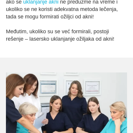
ako se
uklanjanje akni
ne preduzme na vreme i
ukoliko se ne koristi adekvatna metoda lečenja,
tada se mogu formirati ožiljci od akni!
Međutim, ukoliko su se već formirali, postoji
rešenje – lasersko uklanjanje ožiljaka od akni!