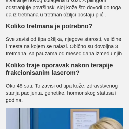
stvaranje novog kolagena u koži. A pilingom
odstranjuje površinski sloj kože što dovodi do toga
da iz tretmana u tretman ožiljci postaju plići.
Koliko tretmana je potrebno?
Sve zavisi od tipa ožiljka, njegove starosti, veličine
i mesta na kojem se nalazi. Obično su dovoljna 3
tretmana, sa pauzama od mesec dana između njih.
Koliko traje oporavak nakon terapije
frakcionisanim laserom?
Oko 48 sati. To zavisi od tipa kože, zdravstvenog
stanja pacijenta, genetike, hormonskog statusa i
godina.