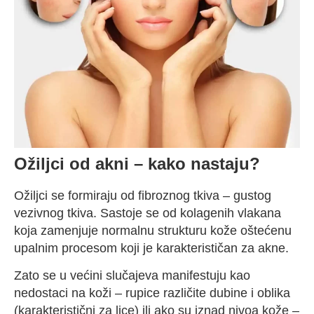
Ožiljci od akni – kako nastaju?
Ožiljci se formiraju od fibroznog tkiva – gustog
vezivnog tkiva. Sastoje se od kolagenih vlakana
koja zamenjuje normalnu strukturu kože oštećenu
upalnim procesom koji je karakterističan za akne.
Zato se u većini slučajeva manifestuju kao
nedostaci na koži – rupice različite dubine i oblika
(karakteristični za lice) ili ako su iznad nivoa kože –