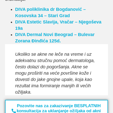
DIVA poliklinika dr Bogdanović –
Kosovska 34 – Stari Grad
DIVA Estetic
Slavija, Vračar – Njegoševa
19a
DIVA Dermal
Novi Beograd –
Bulevar
Zorana Đinđića 125d.
Ukoliko se akne ne leče na vreme i uz
adekvatnu stručnu pomoć dermatologa,
često dolazi do pogoršanja. Akne se
mogu proširiti na veće površine kože i
dovesti do jake gnojne upale, koja kao
rezultat ima formiranje manjih ili većih
ožiljaka.
Pozovite nas za zakazivanje BESPLATNIH
konsultacija za uklanjanje ožiljaka od akni