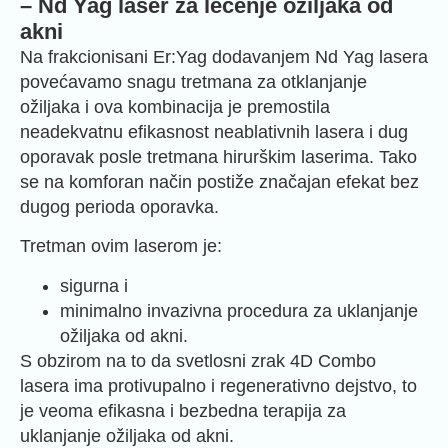
– Nd Yag laser za lečenje ožiljaka od
akni
Na frakcionisani Er:Yag dodavanjem Nd Yag lasera
povećavamo snagu tretmana za otklanjanje
ožiljaka i ova kombinacija je premostila
neadekvatnu efikasnost neablativnih lasera i dug
oporavak posle tretmana hirurškim laserima. Tako
se na komforan način postiže značajan efekat bez
dugog perioda oporavka.
Tretman ovim laserom je:
sigurna i
minimalno invazivna procedura za uklanjanje
ožiljaka od akni.
S obzirom na to da svetlosni zrak 4D Combo
lasera ima protivupalno i regenerativno dejstvo, to
je veoma efikasna i bezbedna terapija za
uklanjanje ožiljaka od akni.